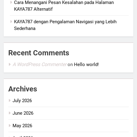
Cara Menangani Pesan Kesalahan pada Halaman
KAYA787 Alternatif
KAYA787 dengan Pengalaman Navigasi yang Lebih
Sederhana
Recent Comments
A WordPress Commenter
on
Hello world!
Archives
July 2026
June 2026
May 2026