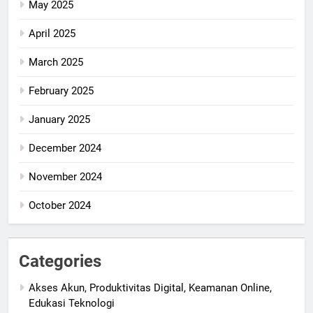
May 2025
April 2025
March 2025
February 2025
January 2025
December 2024
November 2024
October 2024
Categories
Akses Akun, Produktivitas Digital, Keamanan Online,
Edukasi Teknologi