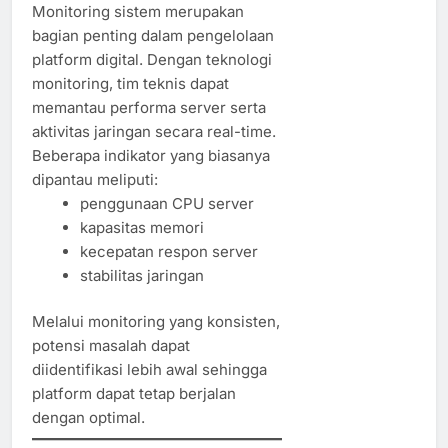
Monitoring sistem merupakan
bagian penting dalam pengelolaan
platform digital. Dengan teknologi
monitoring, tim teknis dapat
memantau performa server serta
aktivitas jaringan secara real-time.
Beberapa indikator yang biasanya
dipantau meliputi:
penggunaan CPU server
kapasitas memori
kecepatan respon server
stabilitas jaringan
Melalui monitoring yang konsisten,
potensi masalah dapat
diidentifikasi lebih awal sehingga
platform dapat tetap berjalan
dengan optimal.