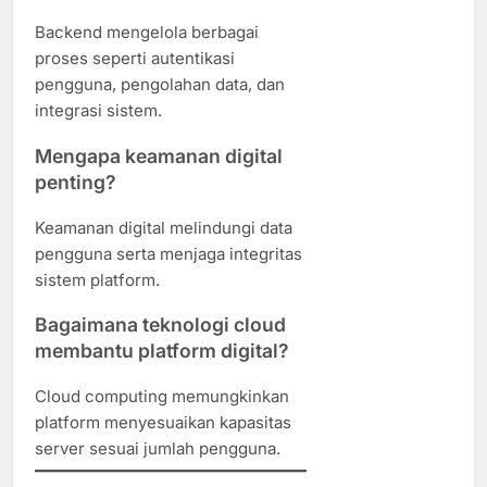
Backend mengelola berbagai
proses seperti autentikasi
pengguna, pengolahan data, dan
integrasi sistem.
Mengapa keamanan digital
penting?
Keamanan digital melindungi data
pengguna serta menjaga integritas
sistem platform.
Bagaimana teknologi cloud
membantu platform digital?
Cloud computing memungkinkan
platform menyesuaikan kapasitas
server sesuai jumlah pengguna.