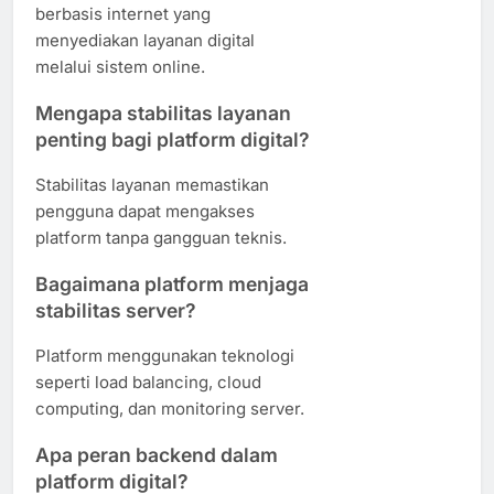
berbasis internet yang
menyediakan layanan digital
melalui sistem online.
Mengapa stabilitas layanan
penting bagi platform digital?
Stabilitas layanan memastikan
pengguna dapat mengakses
platform tanpa gangguan teknis.
Bagaimana platform menjaga
stabilitas server?
Platform menggunakan teknologi
seperti load balancing, cloud
computing, dan monitoring server.
Apa peran backend dalam
platform digital?