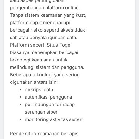
satu aspek penting dalam
pengembangan platform online.
Tanpa sistem keamanan yang kuat,
platform dapat menghadapi
berbagai risiko seperti akses tidak
sah atau penyalahgunaan data.
Platform seperti Situs Togel
biasanya menerapkan berbagai
teknologi keamanan untuk
melindungi sistem dan pengguna.
Beberapa teknologi yang sering
digunakan antara lain:
enkripsi data
autentikasi pengguna
perlindungan terhadap
serangan siber
monitoring aktivitas sistem
Pendekatan keamanan berlapis