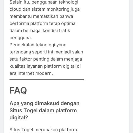
Selain itu, penggunaan teknologi
cloud dan sistem monitoring juga
membantu memastikan bahwa
performa platform tetap optimal
dalam berbagai kondisi trafik
pengguna.
Pendekatan teknologi yang
terencana seperti ini menjadi salah
satu faktor penting dalam menjaga
kualitas layanan platform digital di
era internet modern.
FAQ
Apa yang dimaksud dengan
Situs Togel dalam platform
digital?
Situs Togel merupakan platform