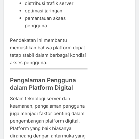
distribusi trafik server
optimasi jaringan
pemantauan akses
pengguna
Pendekatan ini membantu
memastikan bahwa platform dapat
tetap stabil dalam berbagai kondisi
akses pengguna.
Pengalaman Pengguna
dalam Platform Digital
Selain teknologi server dan
keamanan, pengalaman pengguna
juga menjadi faktor penting dalam
pengembangan platform digital.
Platform yang baik biasanya
dirancang dengan antarmuka yang