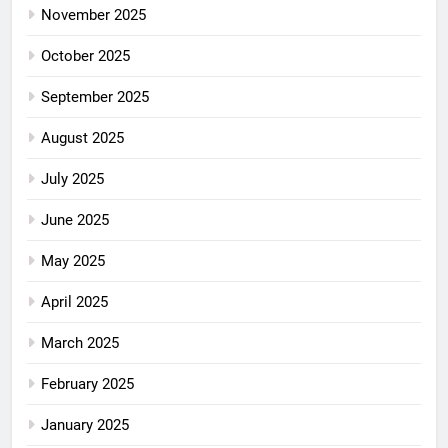
November 2025
October 2025
September 2025
August 2025
July 2025
June 2025
May 2025
April 2025
March 2025
February 2025
January 2025