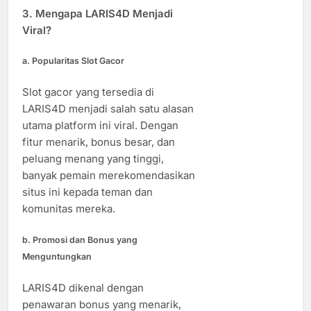
3.
Mengapa LARIS4D Menjadi
Viral?
a.
Popularitas Slot Gacor
Slot gacor yang tersedia di
LARIS4D menjadi salah satu alasan
utama platform ini viral. Dengan
fitur menarik, bonus besar, dan
peluang menang yang tinggi,
banyak pemain merekomendasikan
situs ini kepada teman dan
komunitas mereka.
b.
Promosi dan Bonus yang
Menguntungkan
LARIS4D dikenal dengan
penawaran bonus yang menarik,