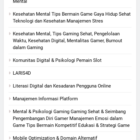
Mental
Kesehatan Mental Tips Bermain Game Gaya Hidup Sehat
Teknologi dan Kesehatan Manajemen Stres
Kesehatan Mental, Tips Gaming Sehat, Pengelolaan
Waktu, Kesehatan Digital, Mentalitas Gamer, Burnout
dalam Gaming
Komunitas Digital & Psikologi Pemain Slot
LARIS4D
Literasi Digital dan Kesadaran Pengguna Online
Manajemen Informasi Platform
Mental & Psikologi Gaming Gaming Sehat & Seimbang
Pengembangan Diri Gamer Manajemen Emosi dalam
Game Tips Bermain Kompetitif Edukasi & Strategi Game
Mobile Optimization & Domain Alternatif