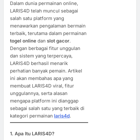
Dalam dunia permainan online,
LARIS4D telah muncul sebagai
salah satu platform yang
menawarkan pengalaman bermain
terbaik, terutama dalam permainan
togel online
dan
slot gacor
.
Dengan berbagai fitur unggulan
dan sistem yang terpercaya,
LARIS4D berhasil menarik
perhatian banyak pemain. Artikel
ini akan membahas apa yang
membuat LARIS4D viral, fitur
unggulannya, serta alasan
mengapa platform ini dianggap
sebagai salah satu yang terbaik di
kategori permainan
laris4d
.
1.
Apa Itu LARIS4D?