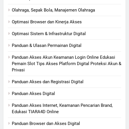
Olahraga, Sepak Bola, Manajemen Olahraga
Optimasi Browser dan Kinerja Akses
Optimasi Sistem & Infrastruktur Digital
Panduan & Ulasan Permainan Digital
Panduan Akses Akun Keamanan Login Online Edukasi
Pemain Slot Tips Akses Platform Digital Proteksi Akun &
Privasi
Panduan Akses dan Registrasi Digital
Panduan Akses Digital
Panduan Akses Internet, Keamanan Pencarian Brand,
Edukasi TIARA4D Online
Panduan Browser dan Akses Digital