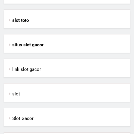
slot toto
situs slot gacor
link slot gacor
slot
Slot Gacor