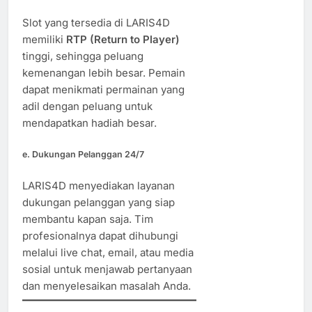
Slot yang tersedia di LARIS4D
memiliki
RTP (Return to Player)
tinggi, sehingga peluang
kemenangan lebih besar. Pemain
dapat menikmati permainan yang
adil dengan peluang untuk
mendapatkan hadiah besar.
e.
Dukungan Pelanggan 24/7
LARIS4D menyediakan layanan
dukungan pelanggan yang siap
membantu kapan saja. Tim
profesionalnya dapat dihubungi
melalui live chat, email, atau media
sosial untuk menjawab pertanyaan
dan menyelesaikan masalah Anda.