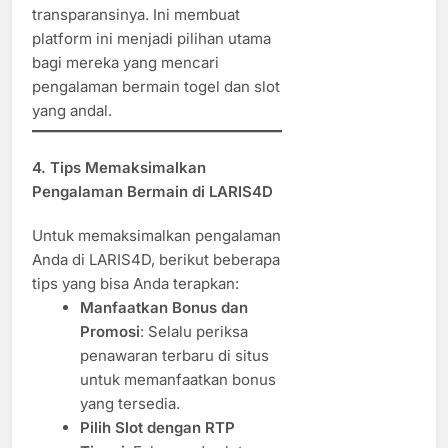
transparansinya. Ini membuat
platform ini menjadi pilihan utama
bagi mereka yang mencari
pengalaman bermain togel dan slot
yang andal.
4.
Tips Memaksimalkan
Pengalaman Bermain di LARIS4D
Untuk memaksimalkan pengalaman
Anda di LARIS4D, berikut beberapa
tips yang bisa Anda terapkan:
Manfaatkan Bonus dan
Promosi
: Selalu periksa
penawaran terbaru di situs
untuk memanfaatkan bonus
yang tersedia.
Pilih Slot dengan RTP