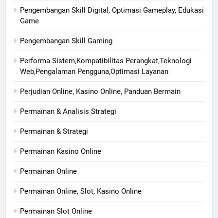
Pengembangan Skill Digital, Optimasi Gameplay, Edukasi
Game
Pengembangan Skill Gaming
Performa Sistem,Kompatibilitas Perangkat,Teknologi
Web,Pengalaman Pengguna,Optimasi Layanan
Perjudian Online, Kasino Online, Panduan Bermain
Permainan & Analisis Strategi
Permainan & Strategi
Permainan Kasino Online
Permainan Online
Permainan Online, Slot, Kasino Online
Permainan Slot Online