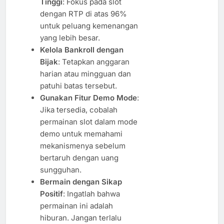
Tinggi
: Fokus pada slot
dengan RTP di atas 96%
untuk peluang kemenangan
yang lebih besar.
Kelola Bankroll dengan
Bijak
: Tetapkan anggaran
harian atau mingguan dan
patuhi batas tersebut.
Gunakan Fitur Demo Mode
:
Jika tersedia, cobalah
permainan slot dalam mode
demo untuk memahami
mekanismenya sebelum
bertaruh dengan uang
sungguhan.
Bermain dengan Sikap
Positif
: Ingatlah bahwa
permainan ini adalah
hiburan. Jangan terlalu