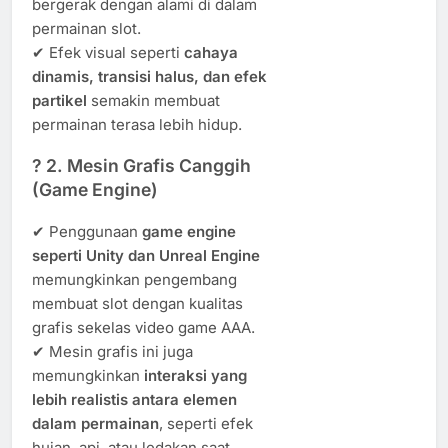
bergerak dengan alami di dalam
permainan slot.
✔ Efek visual seperti
cahaya
dinamis, transisi halus, dan efek
partikel
semakin membuat
permainan terasa lebih hidup.
? 2. Mesin Grafis Canggih
(Game Engine)
✔ Penggunaan
game engine
seperti Unity dan Unreal Engine
memungkinkan pengembang
membuat slot dengan kualitas
grafis sekelas video game AAA.
✔ Mesin grafis ini juga
memungkinkan
interaksi yang
lebih realistis antara elemen
dalam permainan
, seperti efek
hujan, api, atau ledakan saat