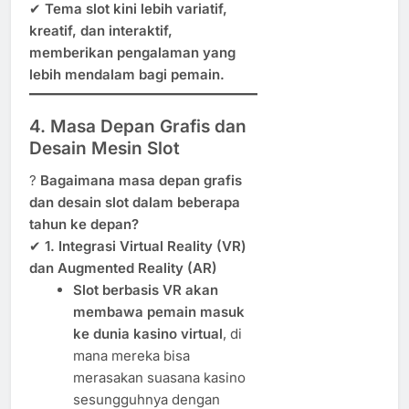
✔
Tema slot kini lebih variatif,
kreatif, dan interaktif,
memberikan pengalaman yang
lebih mendalam bagi pemain.
4. Masa Depan Grafis dan
Desain Mesin Slot
?
Bagaimana masa depan grafis
dan desain slot dalam beberapa
tahun ke depan?
✔
1. Integrasi Virtual Reality (VR)
dan Augmented Reality (AR)
Slot berbasis VR akan
membawa pemain masuk
ke dunia kasino virtual
, di
mana mereka bisa
merasakan suasana kasino
sesungguhnya dengan