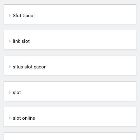
Slot Gacor
link slot
situs slot gacor
slot
slot online