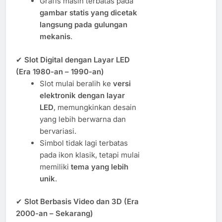
Grafis masih terbatas pada
gambar statis yang dicetak
langsung pada gulungan
mekanis
.
✔
Slot Digital dengan Layar LED
(Era 1980-an – 1990-an)
Slot mulai beralih ke
versi
elektronik dengan layar
LED
, memungkinkan desain
yang lebih berwarna dan
bervariasi.
Simbol tidak lagi terbatas
pada ikon klasik, tetapi mulai
memiliki
tema yang lebih
unik
.
✔
Slot Berbasis Video dan 3D (Era
2000-an – Sekarang)