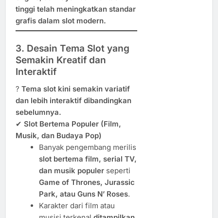
tinggi telah meningkatkan standar
grafis dalam slot modern.
3. Desain Tema Slot yang
Semakin Kreatif dan
Interaktif
?
Tema slot kini semakin variatif
dan lebih interaktif dibandingkan
sebelumnya.
✔
Slot Bertema Populer (Film,
Musik, dan Budaya Pop)
Banyak pengembang merilis
slot bertema film, serial TV,
dan musik populer
seperti
Game of Thrones, Jurassic
Park, atau Guns N’ Roses
.
Karakter dari film atau
musisi terkenal
ditampilkan