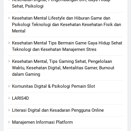
Sehat, Psikologi
Kesehatan Mental Lifestyle dan Hiburan Game dan
Psikologi Teknologi dan Kesehatan Kesehatan Fisik dan
Mental
Kesehatan Mental Tips Bermain Game Gaya Hidup Sehat
Teknologi dan Kesehatan Manajemen Stres
Kesehatan Mental, Tips Gaming Sehat, Pengelolaan
Waktu, Kesehatan Digital, Mentalitas Gamer, Burnout
dalam Gaming
Komunitas Digital & Psikologi Pemain Slot
LARIS4D
Literasi Digital dan Kesadaran Pengguna Online
Manajemen Informasi Platform