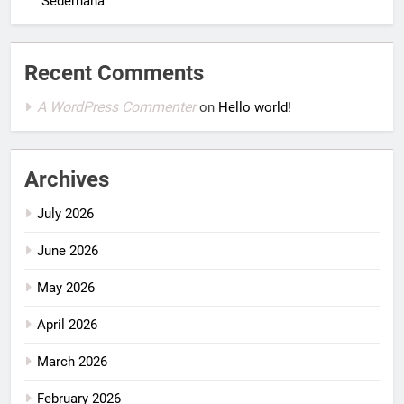
Sederhana
Recent Comments
A WordPress Commenter
on
Hello world!
Archives
July 2026
June 2026
May 2026
April 2026
March 2026
February 2026