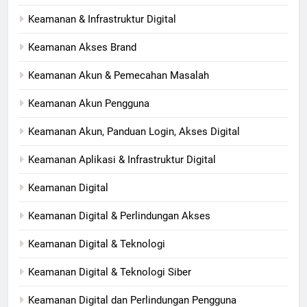
Keamanan & Infrastruktur Digital
Keamanan Akses Brand
Keamanan Akun & Pemecahan Masalah
Keamanan Akun Pengguna
Keamanan Akun, Panduan Login, Akses Digital
Keamanan Aplikasi & Infrastruktur Digital
Keamanan Digital
Keamanan Digital & Perlindungan Akses
Keamanan Digital & Teknologi
Keamanan Digital & Teknologi Siber
Keamanan Digital dan Perlindungan Pengguna