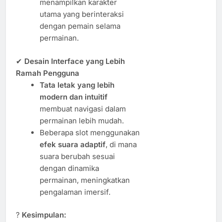
menampilkan karakter
utama yang berinteraksi
dengan pemain selama
permainan.
✔
Desain Interface yang Lebih
Ramah Pengguna
Tata letak yang lebih
modern dan intuitif
membuat navigasi dalam
permainan lebih mudah.
Beberapa slot menggunakan
efek suara adaptif
, di mana
suara berubah sesuai
dengan dinamika
permainan, meningkatkan
pengalaman imersif.
?
Kesimpulan: