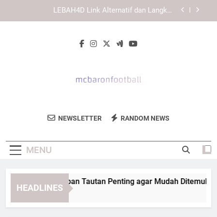
Skip
KAYA787 Alternatif dengan Dukungan Akses
to
untuk Pengguna Mobile
content
Cara Menangani Pesan Kesalahan pada Halaman
KAYA787 Alternatif
Panduan Menyimpan Tautan Penting agar Mudah
Ditemukan dan Tetap Aman
LEBAH4D Link Alternatif dan Langkah
Mengoptimalkan Kinerja Browser
KAYA787 Alternatif dengan Dukungan Akses
untuk Pengguna Mobile
MC Baron
Ikuti Berita Dan Ulasan Terbaru Seputar
Cara Menangani Pesan Kesalahan pada Halaman
NEWSLETTER
RANDOM NEWS
Football
KAYA787 Alternatif
Dunia Sepak Bola Di MC Baron Football.
MENU
nduan Menyimpan Tautan Penting agar Mudah Ditemukan da
HEADLINES
Weeks Ago