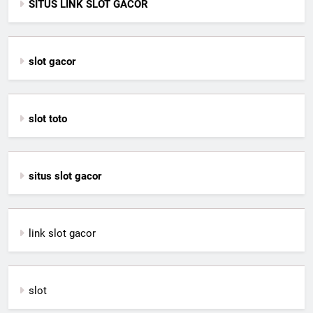
SITUS LINK SLOT GACOR
slot gacor
slot toto
situs slot gacor
link slot gacor
slot