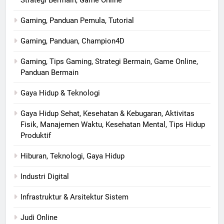
Gaming, Panduan Pemula, Tutorial
Gaming, Panduan, Champion4D
Gaming, Tips Gaming, Strategi Bermain, Game Online,
Panduan Bermain
Gaya Hidup & Teknologi
Gaya Hidup Sehat, Kesehatan & Kebugaran, Aktivitas
Fisik, Manajemen Waktu, Kesehatan Mental, Tips Hidup
Produktif
Hiburan, Teknologi, Gaya Hidup
Industri Digital
Infrastruktur & Arsitektur Sistem
Judi Online