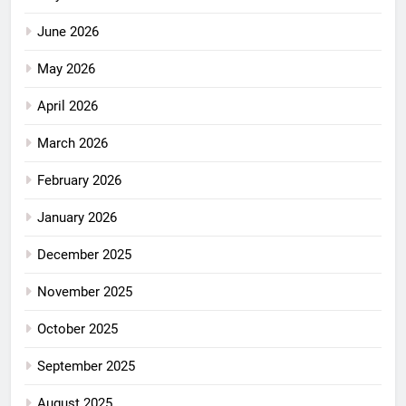
June 2026
May 2026
April 2026
March 2026
February 2026
January 2026
December 2025
November 2025
October 2025
September 2025
August 2025