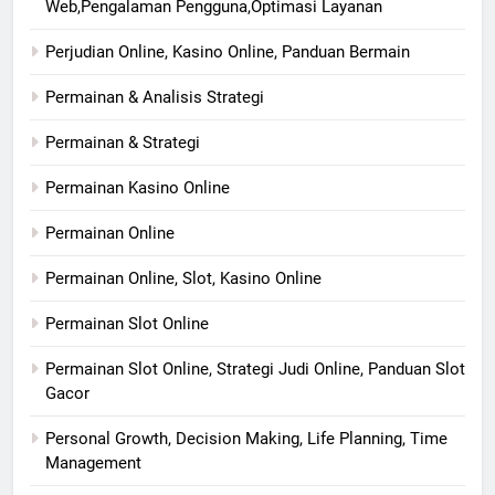
Web,Pengalaman Pengguna,Optimasi Layanan
Perjudian Online, Kasino Online, Panduan Bermain
Permainan & Analisis Strategi
Permainan & Strategi
Permainan Kasino Online
Permainan Online
Permainan Online, Slot, Kasino Online
Permainan Slot Online
Permainan Slot Online, Strategi Judi Online, Panduan Slot
Gacor
Personal Growth, Decision Making, Life Planning, Time
Management