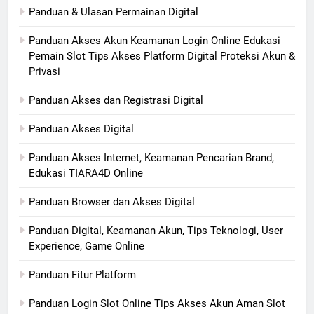
Panduan & Ulasan Permainan Digital
Panduan Akses Akun Keamanan Login Online Edukasi
Pemain Slot Tips Akses Platform Digital Proteksi Akun &
Privasi
Panduan Akses dan Registrasi Digital
Panduan Akses Digital
Panduan Akses Internet, Keamanan Pencarian Brand,
Edukasi TIARA4D Online
Panduan Browser dan Akses Digital
Panduan Digital, Keamanan Akun, Tips Teknologi, User
Experience, Game Online
Panduan Fitur Platform
Panduan Login Slot Online Tips Akses Akun Aman Slot