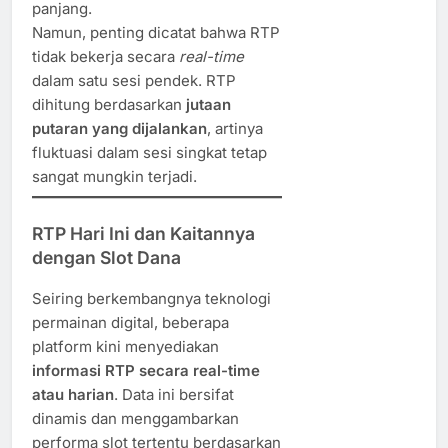
panjang.
Namun, penting dicatat bahwa RTP
tidak bekerja secara
real-time
dalam satu sesi pendek. RTP
dihitung berdasarkan
jutaan
putaran yang dijalankan
, artinya
fluktuasi dalam sesi singkat tetap
sangat mungkin terjadi.
RTP Hari Ini dan Kaitannya
dengan Slot Dana
Seiring berkembangnya teknologi
permainan digital, beberapa
platform kini menyediakan
informasi RTP secara real-time
atau harian
. Data ini bersifat
dinamis dan menggambarkan
performa slot tertentu berdasarkan