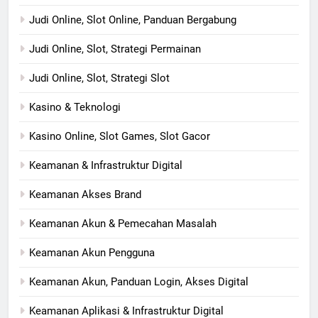
Judi Online, Slot Online, Panduan Bergabung
Judi Online, Slot, Strategi Permainan
Judi Online, Slot, Strategi Slot
Kasino & Teknologi
Kasino Online, Slot Games, Slot Gacor
Keamanan & Infrastruktur Digital
Keamanan Akses Brand
Keamanan Akun & Pemecahan Masalah
Keamanan Akun Pengguna
Keamanan Akun, Panduan Login, Akses Digital
Keamanan Aplikasi & Infrastruktur Digital