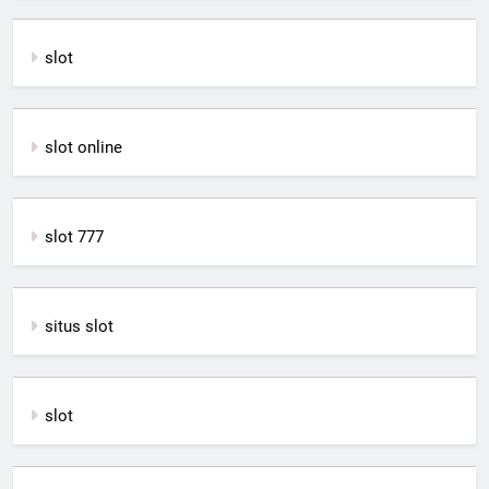
slot
slot online
slot 777
situs slot
slot