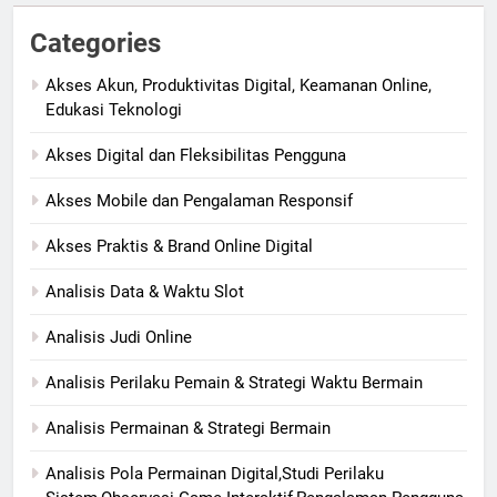
Categories
Akses Akun, Produktivitas Digital, Keamanan Online,
Edukasi Teknologi
Akses Digital dan Fleksibilitas Pengguna
Akses Mobile dan Pengalaman Responsif
Akses Praktis & Brand Online Digital
Analisis Data & Waktu Slot
Analisis Judi Online
Analisis Perilaku Pemain & Strategi Waktu Bermain
Analisis Permainan & Strategi Bermain
Analisis Pola Permainan Digital,Studi Perilaku