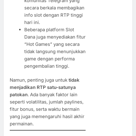
komunitas Telegram yang
secara berkala membagikan
info slot dengan RTP tinggi
hari ini.
Beberapa platform Slot
Dana juga menyediakan fitur
“Hot Games” yang secara
tidak langsung menunjukkan
game dengan performa
pengembalian tinggi.
Namun, penting juga untuk
tidak
menjadikan RTP satu-satunya
patokan
. Ada banyak faktor lain
seperti volatilitas, jumlah paylines,
fitur bonus, serta waktu bermain
yang juga memengaruhi hasil akhir
permainan.