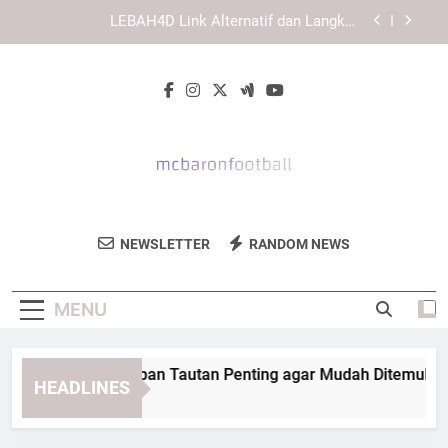
Skip
KAYA787 Alternatif dengan Dukungan Akses
to
untuk Pengguna Mobile
content
Cara Menangani Pesan Kesalahan pada Halaman
KAYA787 Alternatif
Panduan Menyimpan Tautan Penting agar Mudah
Ditemukan dan Tetap Aman
LEBAH4D Link Alternatif dan Langkah
Mengoptimalkan Kinerja Browser
KAYA787 Alternatif dengan Dukungan Akses
untuk Pengguna Mobile
MC Baron
Ikuti Berita Dan Ulasan Terbaru Seputar
Cara Menangani Pesan Kesalahan pada Halaman
NEWSLETTER
RANDOM NEWS
Football
KAYA787 Alternatif
Dunia Sepak Bola Di MC Baron Football.
MENU
nduan Menyimpan Tautan Penting agar Mudah Ditemukan da
HEADLINES
Weeks Ago