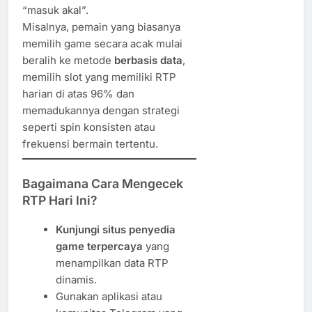
“masuk akal”.
Misalnya, pemain yang biasanya
memilih game secara acak mulai
beralih ke metode
berbasis data
,
memilih slot yang memiliki RTP
harian di atas 96% dan
memadukannya dengan strategi
seperti spin konsisten atau
frekuensi bermain tertentu.
Bagaimana Cara Mengecek
RTP Hari Ini?
Kunjungi situs penyedia
game terpercaya
yang
menampilkan data RTP
dinamis.
Gunakan aplikasi atau