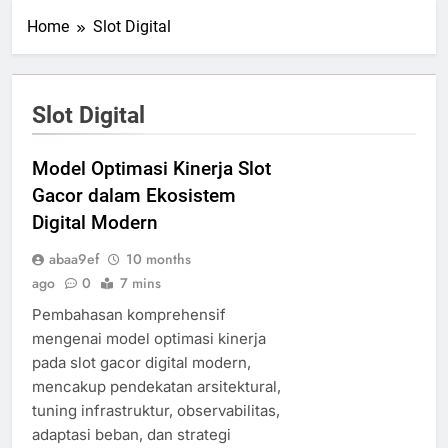
Home
Slot Digital
Slot Digital
Model Optimasi Kinerja Slot
Gacor dalam Ekosistem
Digital Modern
abaa9ef
10 months
ago
0
7 mins
Pembahasan komprehensif
mengenai model optimasi kinerja
pada slot gacor digital modern,
mencakup pendekatan arsitektural,
tuning infrastruktur, observabilitas,
adaptasi beban, dan strategi