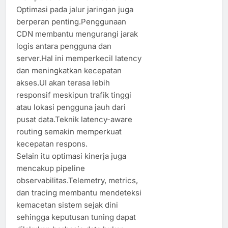
Optimasi pada jalur jaringan juga
berperan penting.Penggunaan
CDN membantu mengurangi jarak
logis antara pengguna dan
server.Hal ini memperkecil latency
dan meningkatkan kecepatan
akses.UI akan terasa lebih
responsif meskipun trafik tinggi
atau lokasi pengguna jauh dari
pusat data.Teknik latency-aware
routing semakin memperkuat
kecepatan respons.
Selain itu optimasi kinerja juga
mencakup pipeline
observabilitas.Telemetry, metrics,
dan tracing membantu mendeteksi
kemacetan sistem sejak dini
sehingga keputusan tuning dapat