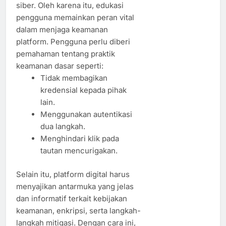
siber. Oleh karena itu, edukasi
pengguna memainkan peran vital
dalam menjaga keamanan
platform. Pengguna perlu diberi
pemahaman tentang praktik
keamanan dasar seperti:
Tidak membagikan
kredensial kepada pihak
lain.
Menggunakan autentikasi
dua langkah.
Menghindari klik pada
tautan mencurigakan.
Selain itu, platform digital harus
menyajikan antarmuka yang jelas
dan informatif terkait kebijakan
keamanan, enkripsi, serta langkah-
langkah mitigasi. Dengan cara ini,