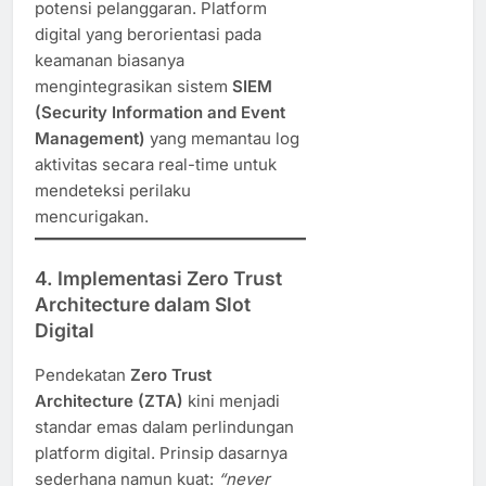
potensi pelanggaran. Platform
digital yang berorientasi pada
keamanan biasanya
mengintegrasikan sistem
SIEM
(Security Information and Event
Management)
yang memantau log
aktivitas secara real-time untuk
mendeteksi perilaku
mencurigakan.
4. Implementasi Zero Trust
Architecture dalam Slot
Digital
Pendekatan
Zero Trust
Architecture (ZTA)
kini menjadi
standar emas dalam perlindungan
platform digital. Prinsip dasarnya
sederhana namun kuat:
“never