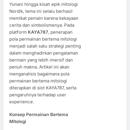
Yunani hingga kisah epik mitologi
Nordik, tema ini selalu berhasil
memikat pemain karena kekayaan
cerita dan simbolismenya. Pada
platform
KAYA787
, penerapan
pola permainan bertema mitologi
menjadi salah satu strategi penting
dalam menghadirkan pengalaman
bermain yang lebih imersif dan
penuh makna. Artikel ini akan
menganalisis bagaimana pola
permainan bertema mitologi
diterapkan di slot KAYA787, serta
pengaruhnya terhadap user
experience.
Konsep Permainan Bertema
Mitologi