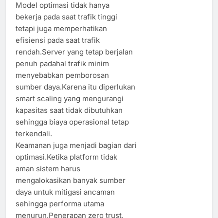
Model optimasi tidak hanya
bekerja pada saat trafik tinggi
tetapi juga memperhatikan
efisiensi pada saat trafik
rendah.Server yang tetap berjalan
penuh padahal trafik minim
menyebabkan pemborosan
sumber daya.Karena itu diperlukan
smart scaling yang mengurangi
kapasitas saat tidak dibutuhkan
sehingga biaya operasional tetap
terkendali.
Keamanan juga menjadi bagian dari
optimasi.Ketika platform tidak
aman sistem harus
mengalokasikan banyak sumber
daya untuk mitigasi ancaman
sehingga performa utama
menurun.Penerapan zero trust,