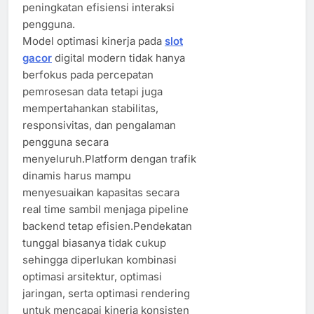
peningkatan efisiensi interaksi
pengguna.
Model optimasi kinerja pada
slot
gacor
digital modern tidak hanya
berfokus pada percepatan
pemrosesan data tetapi juga
mempertahankan stabilitas,
responsivitas, dan pengalaman
pengguna secara
menyeluruh.Platform dengan trafik
dinamis harus mampu
menyesuaikan kapasitas secara
real time sambil menjaga pipeline
backend tetap efisien.Pendekatan
tunggal biasanya tidak cukup
sehingga diperlukan kombinasi
optimasi arsitektur, optimasi
jaringan, serta optimasi rendering
untuk mencapai kinerja konsisten