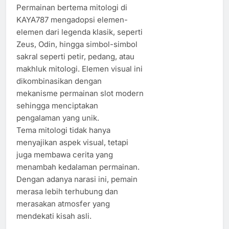
Permainan bertema mitologi di
KAYA787 mengadopsi elemen-
elemen dari legenda klasik, seperti
Zeus, Odin, hingga simbol-simbol
sakral seperti petir, pedang, atau
makhluk mitologi. Elemen visual ini
dikombinasikan dengan
mekanisme permainan slot modern
sehingga menciptakan
pengalaman yang unik.
Tema mitologi tidak hanya
menyajikan aspek visual, tetapi
juga membawa cerita yang
menambah kedalaman permainan.
Dengan adanya narasi ini, pemain
merasa lebih terhubung dan
merasakan atmosfer yang
mendekati kisah asli.