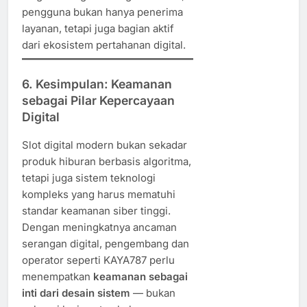
pengguna bukan hanya penerima
layanan, tetapi juga bagian aktif
dari ekosistem pertahanan digital.
6. Kesimpulan: Keamanan
sebagai Pilar Kepercayaan
Digital
Slot digital modern bukan sekadar
produk hiburan berbasis algoritma,
tetapi juga sistem teknologi
kompleks yang harus mematuhi
standar keamanan siber tinggi.
Dengan meningkatnya ancaman
serangan digital, pengembang dan
operator seperti KAYA787 perlu
menempatkan
keamanan sebagai
inti dari desain sistem
— bukan