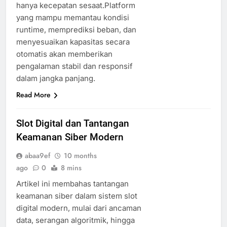
hanya kecepatan sesaat.Platform
yang mampu memantau kondisi
runtime, memprediksi beban, dan
menyesuaikan kapasitas secara
otomatis akan memberikan
pengalaman stabil dan responsif
dalam jangka panjang.
Read More
Slot Digital dan Tantangan
Keamanan Siber Modern
abaa9ef
10 months
ago
0
8 mins
Artikel ini membahas tantangan
keamanan siber dalam sistem slot
digital modern, mulai dari ancaman
data, serangan algoritmik, hingga