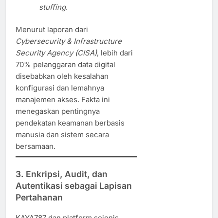
stuffing
.
Menurut laporan dari
Cybersecurity & Infrastructure
Security Agency (CISA)
, lebih dari
70% pelanggaran data digital
disebabkan oleh kesalahan
konfigurasi dan lemahnya
manajemen akses. Fakta ini
menegaskan pentingnya
pendekatan keamanan berbasis
manusia dan sistem secara
bersamaan.
3. Enkripsi, Audit, dan
Autentikasi sebagai Lapisan
Pertahanan
KAYA787 dan platform sejenis