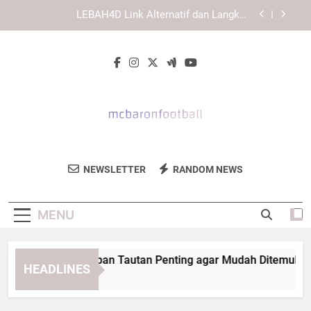
Skip
KAYA787 Alternatif dengan Dukungan Akses
to
untuk Pengguna Mobile
content
Cara Menangani Pesan Kesalahan pada Halaman
KAYA787 Alternatif
Panduan Menyimpan Tautan Penting agar Mudah
Ditemukan dan Tetap Aman
LEBAH4D Link Alternatif dan Langkah
Mengoptimalkan Kinerja Browser
KAYA787 Alternatif dengan Dukungan Akses
untuk Pengguna Mobile
MC Baron
Ikuti Berita Dan Ulasan Terbaru Seputar
Cara Menangani Pesan Kesalahan pada Halaman
NEWSLETTER
RANDOM NEWS
Football
KAYA787 Alternatif
Dunia Sepak Bola Di MC Baron Football.
MENU
nduan Menyimpan Tautan Penting agar Mudah Ditemukan da
HEADLINES
Weeks Ago