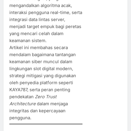
mengandalkan algoritma acak,
interaksi pengguna real-time, serta
integrasi data lintas server,
menjadi target empuk bagi peretas
yang mencari celah dalam
keamanan sistem.
Artikel ini membahas secara
mendalam bagaimana tantangan
keamanan siber muncul dalam
lingkungan slot digital modern,
strategi mitigasi yang digunakan
oleh penyedia platform seperti
KAYA787, serta peran penting
pendekatan
Zero Trust
Architecture
dalam menjaga
integritas dan kepercayaan
pengguna.