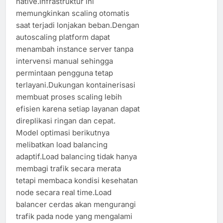
native.Infrastruktur ini
memungkinkan scaling otomatis
saat terjadi lonjakan beban.Dengan
autoscaling platform dapat
menambah instance server tanpa
intervensi manual sehingga
permintaan pengguna tetap
terlayani.Dukungan kontainerisasi
membuat proses scaling lebih
efisien karena setiap layanan dapat
direplikasi ringan dan cepat.
Model optimasi berikutnya
melibatkan load balancing
adaptif.Load balancing tidak hanya
membagi trafik secara merata
tetapi membaca kondisi kesehatan
node secara real time.Load
balancer cerdas akan mengurangi
trafik pada node yang mengalami