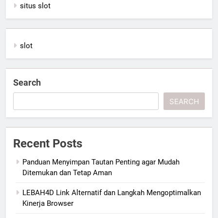
situs slot
slot
Search
SEARCH
Recent Posts
Panduan Menyimpan Tautan Penting agar Mudah
Ditemukan dan Tetap Aman
LEBAH4D Link Alternatif dan Langkah Mengoptimalkan
Kinerja Browser