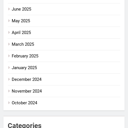
June 2025
May 2025
April 2025
March 2025
February 2025
January 2025
December 2024
November 2024
October 2024
Categories