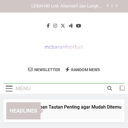
Skip
KAYA787 Alternatif dengan Dukungan Akses
to
untuk Pengguna Mobile
content
Cara Menangani Pesan Kesalahan pada Halaman
KAYA787 Alternatif
Panduan Menyimpan Tautan Penting agar Mudah
Ditemukan dan Tetap Aman
LEBAH4D Link Alternatif dan Langkah
Mengoptimalkan Kinerja Browser
KAYA787 Alternatif dengan Dukungan Akses
untuk Pengguna Mobile
MC Baron
Ikuti Berita Dan Ulasan Terbaru Seputar
Cara Menangani Pesan Kesalahan pada Halaman
NEWSLETTER
RANDOM NEWS
Football
KAYA787 Alternatif
Dunia Sepak Bola Di MC Baron Football.
MENU
nduan Menyimpan Tautan Penting agar Mudah Ditemukan da
HEADLINES
Weeks Ago