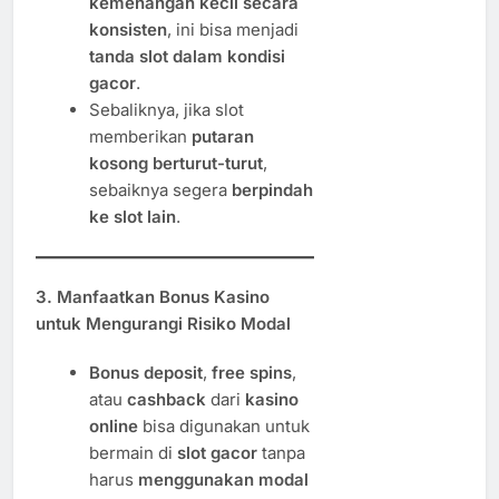
kemenangan kecil secara
konsisten
, ini bisa menjadi
tanda slot dalam kondisi
gacor
.
Sebaliknya, jika slot
memberikan
putaran
kosong berturut-turut
,
sebaiknya segera
berpindah
ke slot lain
.
3. Manfaatkan Bonus Kasino
untuk Mengurangi Risiko Modal
Bonus deposit
,
free spins
,
atau
cashback
dari
kasino
online
bisa digunakan untuk
bermain di
slot gacor
tanpa
harus
menggunakan modal