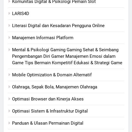
Komunitas Digital & Psikologi Pemain Slot
LARIS4D
Literasi Digital dan Kesadaran Pengguna Online
Manajemen Informasi Platform
Mental & Psikologi Gaming Gaming Sehat & Seimbang
Pengembangan Diri Gamer Manajemen Emosi dalam
Game Tips Bermain Kompetitif Edukasi & Strategi Game
Mobile Optimization & Domain Alternatif
Olahraga, Sepak Bola, Manajemen Olahraga
Optimasi Browser dan Kinerja Akses
Optimasi Sistem & Infrastruktur Digital
Panduan & Ulasan Permainan Digital