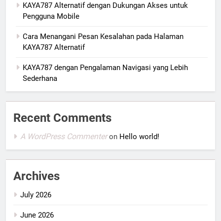
KAYA787 Alternatif dengan Dukungan Akses untuk
Pengguna Mobile
Cara Menangani Pesan Kesalahan pada Halaman
KAYA787 Alternatif
KAYA787 dengan Pengalaman Navigasi yang Lebih
Sederhana
Recent Comments
A WordPress Commenter
on
Hello world!
Archives
July 2026
June 2026