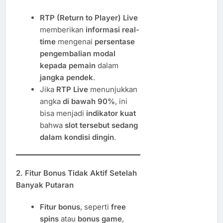
RTP (Return to Player) Live
memberikan
informasi real-
time
mengenai
persentase
pengembalian modal
kepada pemain
dalam
jangka pendek
.
Jika
RTP Live
menunjukkan
angka
di bawah 90%
, ini
bisa menjadi
indikator kuat
bahwa
slot tersebut sedang
dalam kondisi dingin
.
2. Fitur Bonus Tidak Aktif Setelah
Banyak Putaran
Fitur bonus
, seperti
free
spins
atau
bonus game
,