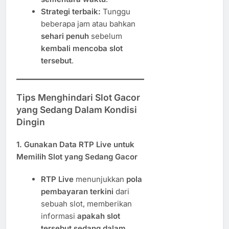
Strategi terbaik:
Tunggu
beberapa jam atau bahkan
sehari penuh
sebelum
kembali mencoba slot
tersebut
.
Tips Menghindari Slot Gacor
yang Sedang Dalam Kondisi
Dingin
1. Gunakan Data RTP Live untuk
Memilih Slot yang Sedang Gacor
RTP Live
menunjukkan
pola
pembayaran terkini
dari
sebuah slot, memberikan
informasi
apakah slot
tersebut sedang dalam