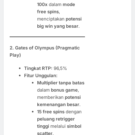
100x
dalam
mode
free spins
,
menciptakan
potensi
big win yang besar
.
2. Gates of Olympus (Pragmatic
Play)
Tingkat RTP:
96,5%
Fitur Unggulan:
Multiplier tanpa batas
dalam
bonus game
,
memberikan
potensi
kemenangan besar
.
15 free spins
dengan
peluang retrigger
tinggi
melalui
simbol
scatter
.