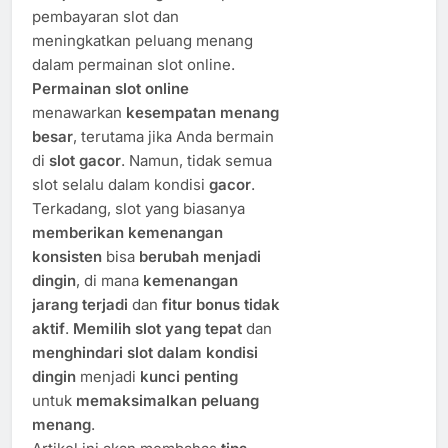
pembayaran slot dan
meningkatkan peluang menang
dalam permainan slot online.
Permainan slot online
menawarkan
kesempatan menang
besar
, terutama jika Anda bermain
di
slot gacor
. Namun, tidak semua
slot selalu dalam kondisi
gacor
.
Terkadang, slot yang biasanya
memberikan kemenangan
konsisten
bisa
berubah menjadi
dingin
, di mana
kemenangan
jarang terjadi
dan
fitur bonus tidak
aktif
.
Memilih slot yang tepat
dan
menghindari slot dalam kondisi
dingin
menjadi
kunci penting
untuk
memaksimalkan peluang
menang
.