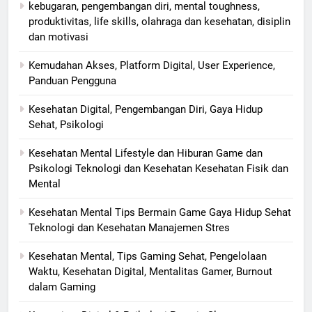
kebugaran, pengembangan diri, mental toughness,
produktivitas, life skills, olahraga dan kesehatan, disiplin
dan motivasi
Kemudahan Akses, Platform Digital, User Experience,
Panduan Pengguna
Kesehatan Digital, Pengembangan Diri, Gaya Hidup
Sehat, Psikologi
Kesehatan Mental Lifestyle dan Hiburan Game dan
Psikologi Teknologi dan Kesehatan Kesehatan Fisik dan
Mental
Kesehatan Mental Tips Bermain Game Gaya Hidup Sehat
Teknologi dan Kesehatan Manajemen Stres
Kesehatan Mental, Tips Gaming Sehat, Pengelolaan
Waktu, Kesehatan Digital, Mentalitas Gamer, Burnout
dalam Gaming