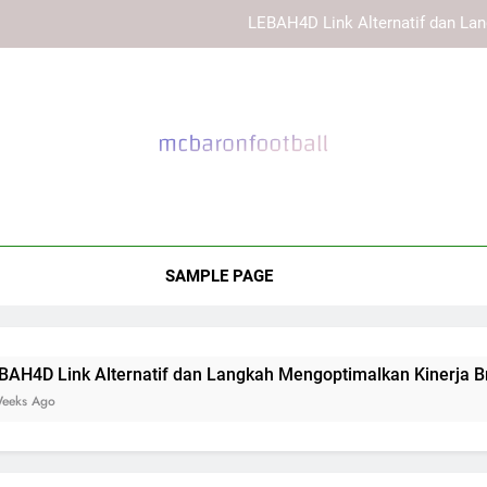
LEBAH4D Link Alternatif dan La
KAYA787 Alternatif dengan D
Cara Menangani Pesan Kesala
Panduan Menyimpan Tautan Penting 
Baron Football
LEBAH4D Link Alternatif dan La
ta Dan Ulasan Terbaru Seputar Dunia Sepak Bola Di MC Baron Fo
KAYA787 Alternatif dengan D
SAMPLE PAGE
Cara Menangani Pesan Kesala
Alternatif dan Langkah Mengoptimalkan Kinerja Browser