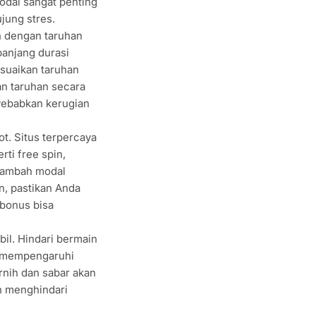
odal sangat penting
jung stres.
ah dengan taruhan
anjang durasi
suaikan taruhan
an taruhan secara
yebabkan kerugian
t. Situs terpercaya
ti free spin,
enambah modal
, pastikan Anda
 bonus bisa
il. Hindari bermain
t mempengaruhi
rnih dan sabar akan
n menghindari