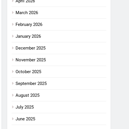
April 2026
March 2026
February 2026
January 2026
December 2025
November 2025
October 2025
September 2025
August 2025
July 2025
June 2025