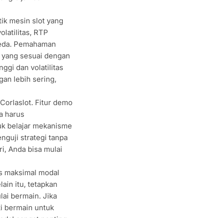
tik mesin slot yang
olatilitas, RTP
-beda. Pemahaman
 yang sesuai dengan
ggi dan volatilitas
an lebih sering,
Corlaslot. Fitur demo
a harus
tuk belajar mekanisme
nguji strategi tanpa
i, Anda bisa mulai
as maksimal modal
ain itu, tetapkan
ai bermain. Jika
i bermain untuk