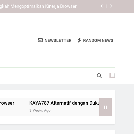
ngkah Mengoptimalkan Kinerja Browser
ukungan Akses untuk Pengguna Mobile
han pada Halaman KAYA787 Alternatif
NEWSLETTER
RANDOM NEWS
agar Mudah Ditemukan dan Tetap Aman
ngkah Mengoptimalkan Kinerja Browser
otball.
ukungan Akses untuk Pengguna Mobile
han pada Halaman KAYA787 Alternatif
KAYA787 Alternatif dengan Dukungan Akses untuk Penggun
3 Weeks Ago