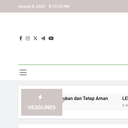
Skip
August 8, 2026
8:19:25 AM
to
content
MC 
Ikuti Beri
 agar Mudah Ditemukan dan Tetap Aman
LEBAH4D Link 
2 Weeks Ago
HEADLINES