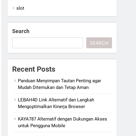
slot
Search
SEARCH
Recent Posts
Panduan Menyimpan Tautan Penting agar
Mudah Ditemukan dan Tetap Aman
LEBAH4D Link Alternatif dan Langkah
Mengoptimalkan Kinerja Browser
KAYA787 Alternatif dengan Dukungan Akses
untuk Pengguna Mobile