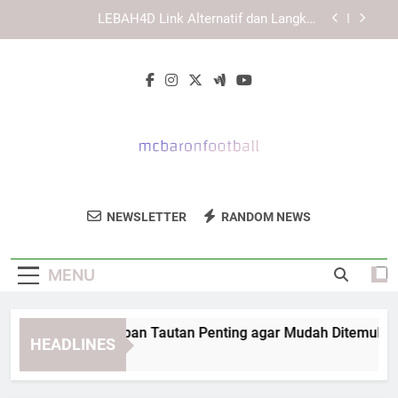
Skip
KAYA787 Alternatif dengan Dukungan Akses
to
untuk Pengguna Mobile
content
Cara Menangani Pesan Kesalahan pada Halaman
KAYA787 Alternatif
Panduan Menyimpan Tautan Penting agar Mudah
Ditemukan dan Tetap Aman
LEBAH4D Link Alternatif dan Langkah
Mengoptimalkan Kinerja Browser
KAYA787 Alternatif dengan Dukungan Akses
untuk Pengguna Mobile
MC Baron
Ikuti Berita Dan Ulasan Terbaru Seputar
Cara Menangani Pesan Kesalahan pada Halaman
NEWSLETTER
RANDOM NEWS
Football
KAYA787 Alternatif
Dunia Sepak Bola Di MC Baron Football.
MENU
nduan Menyimpan Tautan Penting agar Mudah Ditemukan da
HEADLINES
Weeks Ago