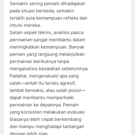
Semakin sering pemain dihadapkan
pada situasi berbeda, semakin
terlatih pula kemampuan refleks dan
intuisi mereka.
Selain aspek teknis,
analisis pasca
permainan
sangat membantu dalam
meningkatkan kemampuan. Banyak
pemain yang langsung melanjutkan
permainan berikutnya tanpa
menganalisis kesalahan sebelumnya.
Padahal, mengevaluasi apa yang
salah—entah itu terlalu agresif,
lambat bereaksi, atau salah posisi—
dapat membantu memperbaiki
permainan ke depannya. Pemain
yang konsisten melakukan evaluasi
biasanya lebih cepat berkembang
dan mampu menghadapi tantangan
dengan lebih siap.