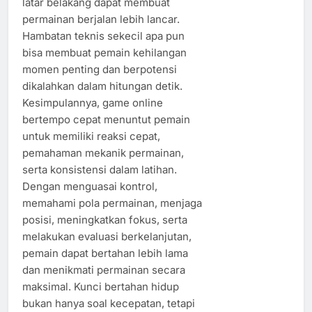
latar belakang dapat membuat
permainan berjalan lebih lancar.
Hambatan teknis sekecil apa pun
bisa membuat pemain kehilangan
momen penting dan berpotensi
dikalahkan dalam hitungan detik.
Kesimpulannya, game online
bertempo cepat menuntut pemain
untuk memiliki reaksi cepat,
pemahaman mekanik permainan,
serta konsistensi dalam latihan.
Dengan menguasai kontrol,
memahami pola permainan, menjaga
posisi, meningkatkan fokus, serta
melakukan evaluasi berkelanjutan,
pemain dapat bertahan lebih lama
dan menikmati permainan secara
maksimal. Kunci bertahan hidup
bukan hanya soal kecepatan, tetapi