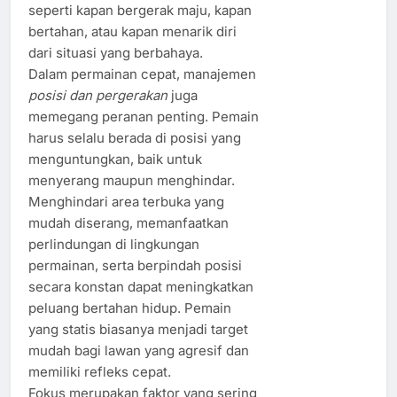
seperti kapan bergerak maju, kapan
bertahan, atau kapan menarik diri
dari situasi yang berbahaya.
Dalam permainan cepat, manajemen
posisi dan pergerakan
juga
memegang peranan penting. Pemain
harus selalu berada di posisi yang
menguntungkan, baik untuk
menyerang maupun menghindar.
Menghindari area terbuka yang
mudah diserang, memanfaatkan
perlindungan di lingkungan
permainan, serta berpindah posisi
secara konstan dapat meningkatkan
peluang bertahan hidup. Pemain
yang statis biasanya menjadi target
mudah bagi lawan yang agresif dan
memiliki refleks cepat.
Fokus merupakan faktor yang sering