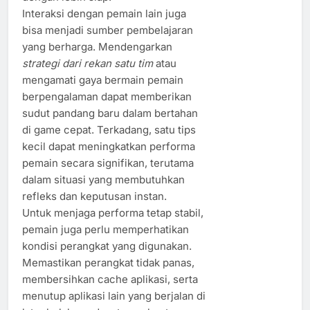
Interaksi dengan pemain lain juga
bisa menjadi sumber pembelajaran
yang berharga. Mendengarkan
strategi dari rekan satu tim
atau
mengamati gaya bermain pemain
berpengalaman dapat memberikan
sudut pandang baru dalam bertahan
di game cepat. Terkadang, satu tips
kecil dapat meningkatkan performa
pemain secara signifikan, terutama
dalam situasi yang membutuhkan
refleks dan keputusan instan.
Untuk menjaga performa tetap stabil,
pemain juga perlu memperhatikan
kondisi perangkat yang digunakan.
Memastikan perangkat tidak panas,
membersihkan cache aplikasi, serta
menutup aplikasi lain yang berjalan di