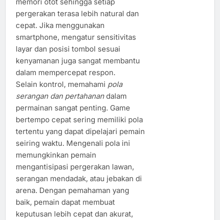
memori otot sehingga setiap
pergerakan terasa lebih natural dan
cepat. Jika menggunakan
smartphone, mengatur sensitivitas
layar dan posisi tombol sesuai
kenyamanan juga sangat membantu
dalam mempercepat respon.
Selain kontrol, memahami
pola
serangan dan pertahanan
dalam
permainan sangat penting. Game
bertempo cepat sering memiliki pola
tertentu yang dapat dipelajari pemain
seiring waktu. Mengenali pola ini
memungkinkan pemain
mengantisipasi pergerakan lawan,
serangan mendadak, atau jebakan di
arena. Dengan pemahaman yang
baik, pemain dapat membuat
keputusan lebih cepat dan akurat,