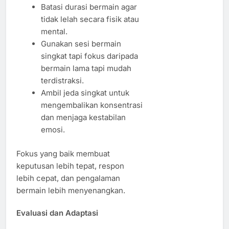
Batasi durasi bermain agar
tidak lelah secara fisik atau
mental.
Gunakan sesi bermain
singkat tapi fokus daripada
bermain lama tapi mudah
terdistraksi.
Ambil jeda singkat untuk
mengembalikan konsentrasi
dan menjaga kestabilan
emosi.
Fokus yang baik membuat
keputusan lebih tepat, respon
lebih cepat, dan pengalaman
bermain lebih menyenangkan.
Evaluasi dan Adaptasi