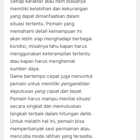
Setiap karakter atau item biasanya
memiliki kelebihan dan kekurangan
yang dapat dimanfaatkan dalam
situasi tertentu. Pemain yang
memahami detail kemampuan ini
akan lebih siap menghadapi berbagai
kondisi, misalnya tahu kapan harus
menggunakan keterampilan tertentu
atau kapan harus menghemat
sumber daya.
Game bertempo cepat juga menuntut
pemain untuk memiliki
pengambilan
keputusan yang cepat dan tepat
.
Pemain harus mampu menilai situasi
secara singkat dan memutuskan
langkah terbaik dalam hitungan detik.
Untuk melatih hal ini, pemain bisa
memperbanyak sesi permainan atau
mencoba mode latihan yang tersedia.