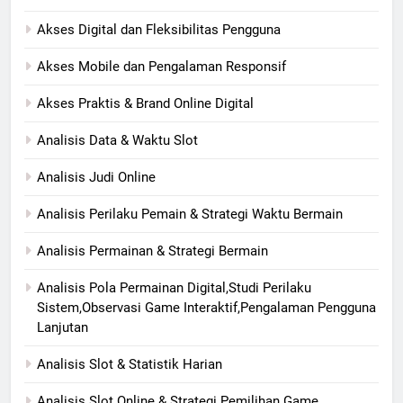
Akses Digital dan Fleksibilitas Pengguna
Akses Mobile dan Pengalaman Responsif
Akses Praktis & Brand Online Digital
Analisis Data & Waktu Slot
Analisis Judi Online
Analisis Perilaku Pemain & Strategi Waktu Bermain
Analisis Permainan & Strategi Bermain
Analisis Pola Permainan Digital,Studi Perilaku
Sistem,Observasi Game Interaktif,Pengalaman Pengguna
Lanjutan
Analisis Slot & Statistik Harian
Analisis Slot Online & Strategi Pemilihan Game