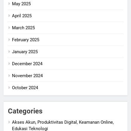
May 2025
April 2025
March 2025
February 2025
January 2025
December 2024
November 2024
October 2024
Categories
Akses Akun, Produktivitas Digital, Keamanan Online,
Edukasi Teknologi