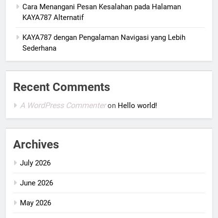
Cara Menangani Pesan Kesalahan pada Halaman
KAYA787 Alternatif
KAYA787 dengan Pengalaman Navigasi yang Lebih
Sederhana
Recent Comments
A WordPress Commenter
on
Hello world!
Archives
July 2026
June 2026
May 2026