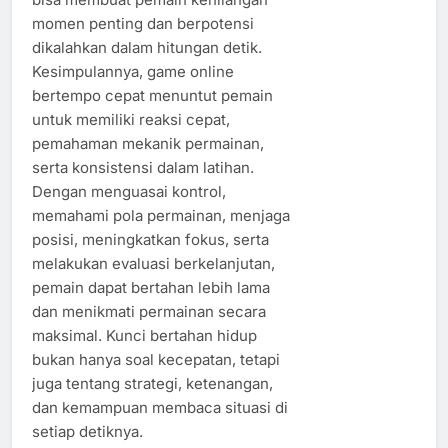
momen penting dan berpotensi
dikalahkan dalam hitungan detik.
Kesimpulannya, game online
bertempo cepat menuntut pemain
untuk memiliki reaksi cepat,
pemahaman mekanik permainan,
serta konsistensi dalam latihan.
Dengan menguasai kontrol,
memahami pola permainan, menjaga
posisi, meningkatkan fokus, serta
melakukan evaluasi berkelanjutan,
pemain dapat bertahan lebih lama
dan menikmati permainan secara
maksimal. Kunci bertahan hidup
bukan hanya soal kecepatan, tetapi
juga tentang strategi, ketenangan,
dan kemampuan membaca situasi di
setiap detiknya.