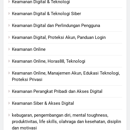
Keamanan Digital & Teknologi
Keamanan Digital & Teknologi Siber
Keamanan Digital dan Perlindungan Pengguna
Keamanan Digital, Proteksi Akun, Panduan Login
Keamanan Online
Keamanan Online, Horas88, Teknologi
Keamanan Online, Manajemen Akun, Edukasi Teknologi,
Proteksi Privasi
Keamanan Perangkat Pribadi dan Akses Digital
Keamanan Siber & Akses Digital
kebugaran, pengembangan diri, mental toughness,
produktivitas, life skills, olahraga dan kesehatan, disiplin
dan motivasi