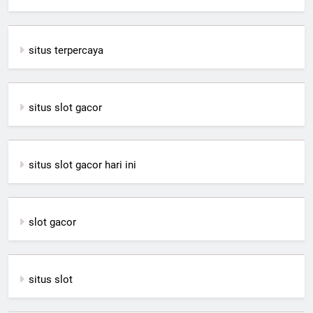
situs terpercaya
situs slot gacor
situs slot gacor hari ini
slot gacor
situs slot