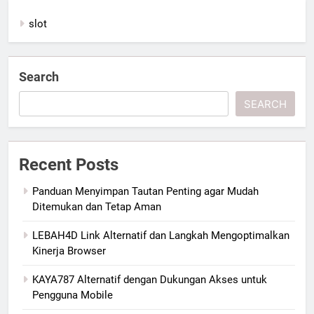
slot
Search
SEARCH
Recent Posts
Panduan Menyimpan Tautan Penting agar Mudah
Ditemukan dan Tetap Aman
LEBAH4D Link Alternatif dan Langkah Mengoptimalkan
Kinerja Browser
KAYA787 Alternatif dengan Dukungan Akses untuk
Pengguna Mobile