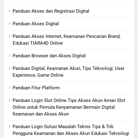
Panduan Akses dan Registrasi Digital
Panduan Akses Digital
Panduan Akses Internet, Keamanan Pencarian Brand,
Edukasi TIARA4D Online
Panduan Browser dan Akses Digital
Panduan Digital, Keamanan Akun, Tips Teknologi, User
Experience, Game Online
Panduan Fitur Platform
Panduan Login Slot Online Tips Akses Akun Aman Slot
Online untuk Pemula Kenyamanan Bermain Digital
Keamanan dan Akses Akun
Panduan Login Solusi Masalah Teknis Tips & Trik
Pengguna Keamanan dan Akses Akun Edukasi Teknologi