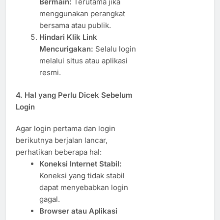
Bermain:
Terutama jika
menggunakan perangkat
bersama atau publik.
Hindari Klik Link
Mencurigakan:
Selalu login
melalui situs atau aplikasi
resmi.
4. Hal yang Perlu Dicek Sebelum
Login
Agar login pertama dan login
berikutnya berjalan lancar,
perhatikan beberapa hal:
Koneksi Internet Stabil:
Koneksi yang tidak stabil
dapat menyebabkan login
gagal.
Browser atau Aplikasi