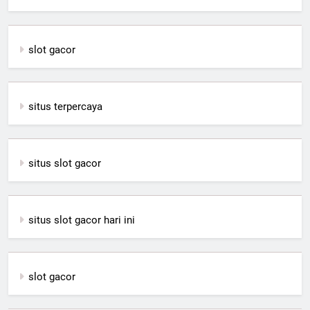
slot gacor
situs terpercaya
situs slot gacor
situs slot gacor hari ini
slot gacor