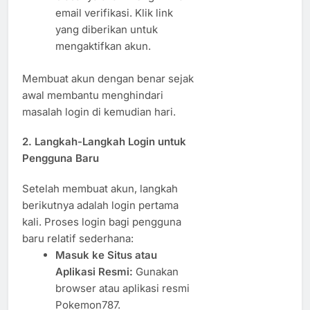
email verifikasi. Klik link
yang diberikan untuk
mengaktifkan akun.
Membuat akun dengan benar sejak
awal membantu menghindari
masalah login di kemudian hari.
2. Langkah-Langkah Login untuk
Pengguna Baru
Setelah membuat akun, langkah
berikutnya adalah login pertama
kali. Proses login bagi pengguna
baru relatif sederhana:
Masuk ke Situs atau
Aplikasi Resmi:
Gunakan
browser atau aplikasi resmi
Pokemon787.