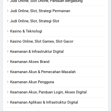
Judi Online, Slot Online, Panduan Bergabung
Judi Online, Slot, Strategi Permainan
Judi Online, Slot, Strategi Slot
Kasino & Teknologi
Kasino Online, Slot Games, Slot Gacor
Keamanan & Infrastruktur Digital
Keamanan Akses Brand
Keamanan Akun & Pemecahan Masalah
Keamanan Akun Pengguna
Keamanan Akun, Panduan Login, Akses Digital
Keamanan Aplikasi & Infrastruktur Digital