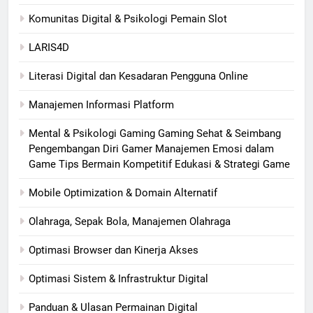
Komunitas Digital & Psikologi Pemain Slot
LARIS4D
Literasi Digital dan Kesadaran Pengguna Online
Manajemen Informasi Platform
Mental & Psikologi Gaming Gaming Sehat & Seimbang
Pengembangan Diri Gamer Manajemen Emosi dalam
Game Tips Bermain Kompetitif Edukasi & Strategi Game
Mobile Optimization & Domain Alternatif
Olahraga, Sepak Bola, Manajemen Olahraga
Optimasi Browser dan Kinerja Akses
Optimasi Sistem & Infrastruktur Digital
Panduan & Ulasan Permainan Digital