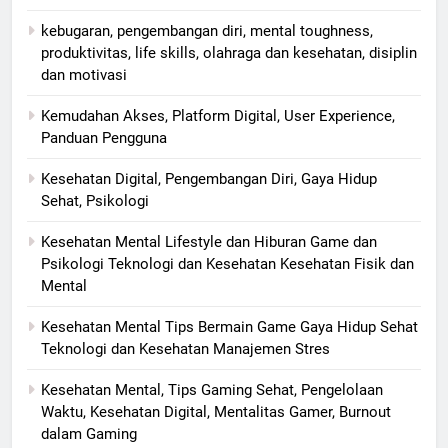
kebugaran, pengembangan diri, mental toughness,
produktivitas, life skills, olahraga dan kesehatan, disiplin
dan motivasi
Kemudahan Akses, Platform Digital, User Experience,
Panduan Pengguna
Kesehatan Digital, Pengembangan Diri, Gaya Hidup
Sehat, Psikologi
Kesehatan Mental Lifestyle dan Hiburan Game dan
Psikologi Teknologi dan Kesehatan Kesehatan Fisik dan
Mental
Kesehatan Mental Tips Bermain Game Gaya Hidup Sehat
Teknologi dan Kesehatan Manajemen Stres
Kesehatan Mental, Tips Gaming Sehat, Pengelolaan
Waktu, Kesehatan Digital, Mentalitas Gamer, Burnout
dalam Gaming