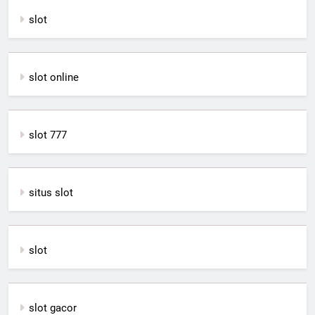
slot
slot online
slot 777
situs slot
slot
slot gacor