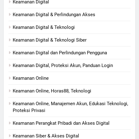
Keamanan Digital
Keamanan Digital & Perlindungan Akses
Keamanan Digital & Teknologi
Keamanan Digital & Teknologi Siber
Keamanan Digital dan Perlindungan Pengguna
Keamanan Digital, Proteksi Akun, Panduan Login
Keamanan Online
Keamanan Online, Horas88, Teknologi
Keamanan Online, Manajemen Akun, Edukasi Teknologi,
Proteksi Privasi
Keamanan Perangkat Pribadi dan Akses Digital
Keamanan Siber & Akses Digital