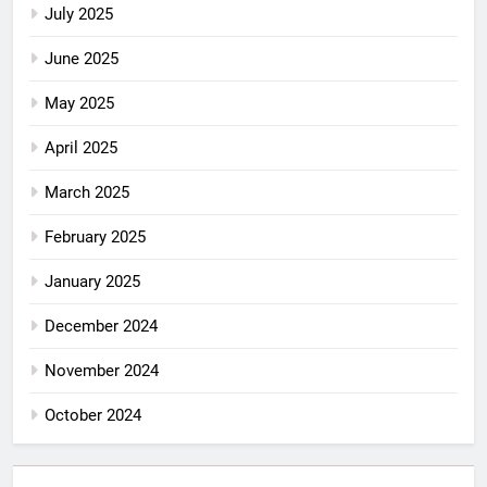
July 2025
June 2025
May 2025
April 2025
March 2025
February 2025
January 2025
December 2024
November 2024
October 2024