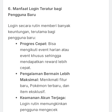
6. Manfaat Login Teratur bagi
Pengguna Baru
Login secara rutin memberi banyak
keuntungan, terutama bagi
pengguna baru:
Progres Cepat:
Bisa
mengikuti event harian atau
event khusus sehingga
mendapatkan reward lebih
cepat.
Pengalaman Bermain Lebih
Maksimal:
Menikmati fitur
baru, Pokémon terbaru, dan
item eksklusif.
Keamanan Akun Terjaga:
Login rutin memungkinkan
pengguna mengecek