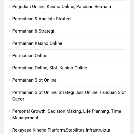
Perjudian Online, Kasino Online, Panduan Bermain
Permainan & Analisis Strategi
Permainan & Strategi
Permainan Kasino Online
Permainan Online
Permainan Online, Slot, Kasino Online
Permainan Slot Online
Permainan Slot Online, Strategi Judi Online, Panduan Slot
Gacor
Personal Growth, Decision Making, Life Planning, Time
Management
Rekayasa Kinerja Platform,Stabilitas Infrastruktur