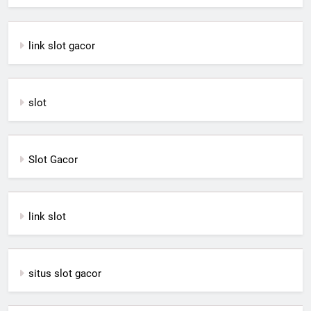
link slot gacor
slot
Slot Gacor
link slot
situs slot gacor