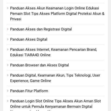
Panduan Akses Akun Keamanan Login Online Edukasi
Pemain Slot Tips Akses Platform Digital Proteksi Akun &
Privasi
Panduan Akses dan Registrasi Digital
Panduan Akses Digital
Panduan Akses Internet, Keamanan Pencarian Brand,
Edukasi TIARA4D Online
Panduan Browser dan Akses Digital
Panduan Digital, Keamanan Akun, Tips Teknologi, User
Experience, Game Online
Panduan Fitur Platform
Panduan Login Slot Online Tips Akses Akun Aman Slot
Online untuk Pemula Kenyamanan Bermain Digital