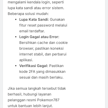
mengalami kendala login, seperti
lupa kata sandi atau error sistem.
Beberapa solusi mudah:
Lupa Kata Sandi:
Gunakan
fitur reset password melalui
email terdaftar.
Login Gagal atau Error:
Bersihkan cache dan cookie
browser, pastikan koneksi
internet stabil, dan perbarui
aplikasi.
Verifikasi Gagal:
Pastikan
kode 2FA yang dimasukkan
sesuai dan masih berlaku.
Jika semua langkah tersebut tidak
berhasil, hubungi layanan
pelanggan resmi Pokemon787
untuk bantuan lebih lanjut.