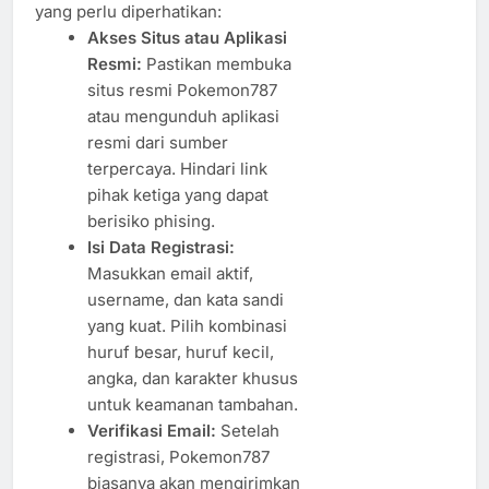
yang perlu diperhatikan:
Akses Situs atau Aplikasi
Resmi:
Pastikan membuka
situs resmi Pokemon787
atau mengunduh aplikasi
resmi dari sumber
terpercaya. Hindari link
pihak ketiga yang dapat
berisiko phising.
Isi Data Registrasi:
Masukkan email aktif,
username, dan kata sandi
yang kuat. Pilih kombinasi
huruf besar, huruf kecil,
angka, dan karakter khusus
untuk keamanan tambahan.
Verifikasi Email:
Setelah
registrasi, Pokemon787
biasanya akan mengirimkan