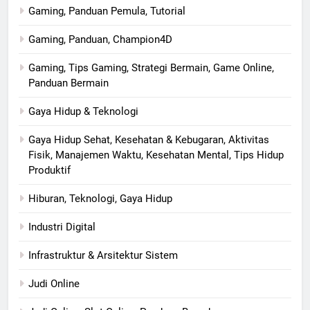
Gaming, Panduan Pemula, Tutorial
Gaming, Panduan, Champion4D
Gaming, Tips Gaming, Strategi Bermain, Game Online,
Panduan Bermain
Gaya Hidup & Teknologi
Gaya Hidup Sehat, Kesehatan & Kebugaran, Aktivitas
Fisik, Manajemen Waktu, Kesehatan Mental, Tips Hidup
Produktif
Hiburan, Teknologi, Gaya Hidup
Industri Digital
Infrastruktur & Arsitektur Sistem
Judi Online