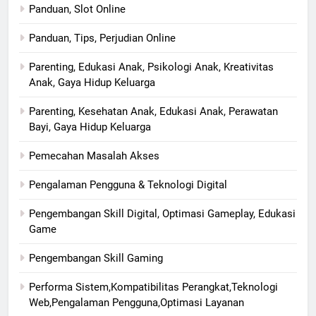
Panduan, Slot Online
Panduan, Tips, Perjudian Online
Parenting, Edukasi Anak, Psikologi Anak, Kreativitas
Anak, Gaya Hidup Keluarga
Parenting, Kesehatan Anak, Edukasi Anak, Perawatan
Bayi, Gaya Hidup Keluarga
Pemecahan Masalah Akses
Pengalaman Pengguna & Teknologi Digital
Pengembangan Skill Digital, Optimasi Gameplay, Edukasi
Game
Pengembangan Skill Gaming
Performa Sistem,Kompatibilitas Perangkat,Teknologi
Web,Pengalaman Pengguna,Optimasi Layanan