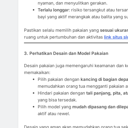
nyaman, dan menyulitkan gerakan.
Terlalu longgar
: risiko tersangkut atau ters
bayi yang aktif merangkak atau balita yang s
Pastikan selalu memilih pakaian yang
sesuai ukura
ruang untuk pertumbuhan dan aktivitas
link situs sl
3. Perhatikan Desain dan Model Pakaian
Desain pakaian juga memengaruhi keamanan dan 
memakaikan:
Pilih pakaian dengan
kancing di bagian depa
memudahkan orang tua mengganti pakaian a
Hindari pakaian dengan
tali panjang, pita, a
yang bisa tersedak.
Pilih model yang
mudah dipasang dan dilep
aktif atau rewel.
Desain yang aman akan memudahkan orang tua sek