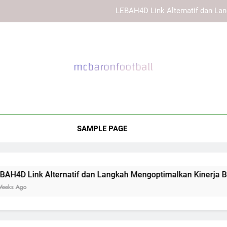
LEBAH4D Link Alternatif dan La
KAYA787 Alternatif dengan D
Cara Menangani Pesan Kesala
Panduan Menyimpan Tautan Penting 
Baron Football
LEBAH4D Link Alternatif dan La
ta Dan Ulasan Terbaru Seputar Dunia Sepak Bola Di MC Baron Fo
KAYA787 Alternatif dengan D
SAMPLE PAGE
Cara Menangani Pesan Kesala
Alternatif dan Langkah Mengoptimalkan Kinerja Browser