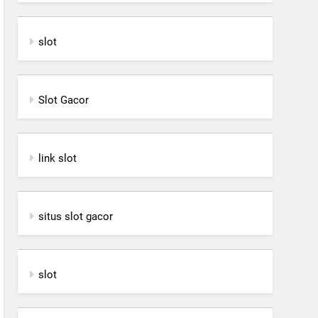
slot
Slot Gacor
link slot
situs slot gacor
slot