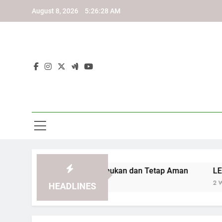
Skip
August 8, 2026
5:26:29 AM
to
content
MC 
Ikuti Beri
 agar Mudah Ditemukan dan Tetap Aman
LEBAH4D Link 
2 Weeks Ago
HEADLINES