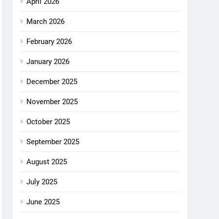
April 2026
March 2026
February 2026
January 2026
December 2025
November 2025
October 2025
September 2025
August 2025
July 2025
June 2025