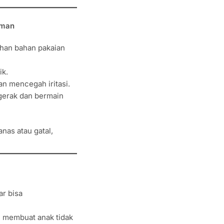
Aman
lihan bahan pakaian
ik.
dan mencegah iritasi.
gerak dan bermain
nas atau gatal,
ar bisa
 membuat anak tidak