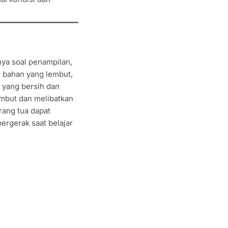
nya soal penampilan,
h bahan yang lembut,
n yang bersih dan
mbut dan melibatkan
rang tua dapat
ergerak saat belajar