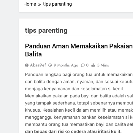
Home
tips parenting
tips parenting
Panduan Aman Memakaikan Pakaian 
Balita
Abaa9ef
9 Months Ago
0
5 Mins
Panduan lengkap bagi orang tua untuk memakaikan 
dan balita dengan aman, nyaman, dan sesuai kebutu
menjaga kenyamanan dan keselamatan si kecil.
Memakaikan pakaian pada bayi dan balita adalah sala
yang tampak sederhana, tetapi sebenarnya membut
khusus. Kesalahan kecil dalam memilih atau memak
mengganggu kenyamanan bahkan keselamatan si kec
membantu orang tua memastikan bayi dan balita se
dan bebas dari risiko cedera atau iritasi kulit.