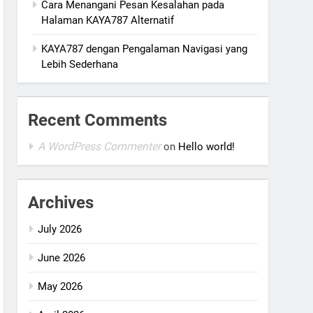
Cara Menangani Pesan Kesalahan pada
Halaman KAYA787 Alternatif
KAYA787 dengan Pengalaman Navigasi yang
Lebih Sederhana
Recent Comments
A WordPress Commenter
on
Hello world!
Archives
July 2026
June 2026
May 2026