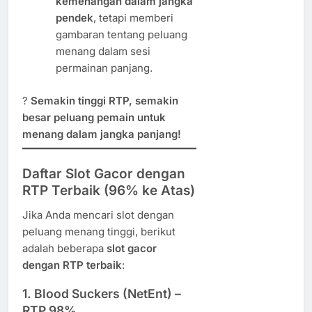
kemenangan dalam jangka
pendek
, tetapi memberi
gambaran tentang peluang
menang dalam sesi
permainan panjang.
?
Semakin tinggi RTP, semakin
besar peluang pemain untuk
menang dalam jangka panjang!
Daftar Slot Gacor dengan
RTP Terbaik (96% ke Atas)
Jika Anda mencari slot dengan
peluang menang tinggi, berikut
adalah beberapa
slot gacor
dengan RTP terbaik
:
1. Blood Suckers (NetEnt) –
RTP 98%