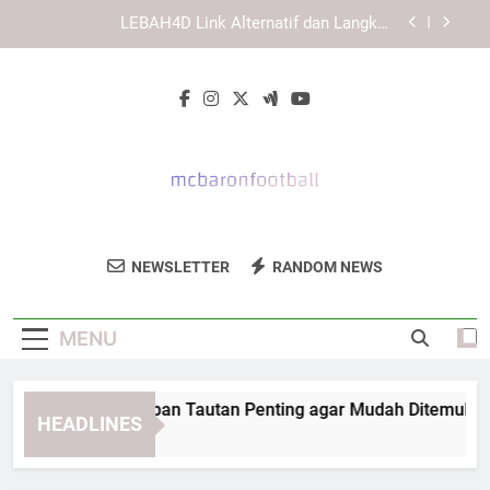
Skip
KAYA787 Alternatif dengan Dukungan Akses
to
untuk Pengguna Mobile
content
Cara Menangani Pesan Kesalahan pada Halaman
KAYA787 Alternatif
Panduan Menyimpan Tautan Penting agar Mudah
Ditemukan dan Tetap Aman
LEBAH4D Link Alternatif dan Langkah
Mengoptimalkan Kinerja Browser
KAYA787 Alternatif dengan Dukungan Akses
untuk Pengguna Mobile
MC Baron
Ikuti Berita Dan Ulasan Terbaru Seputar
Cara Menangani Pesan Kesalahan pada Halaman
NEWSLETTER
RANDOM NEWS
Football
KAYA787 Alternatif
Dunia Sepak Bola Di MC Baron Football.
MENU
nduan Menyimpan Tautan Penting agar Mudah Ditemukan da
HEADLINES
Weeks Ago