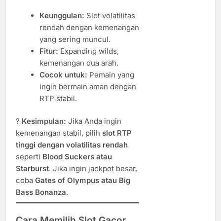
Keunggulan:
Slot volatilitas
rendah dengan kemenangan
yang sering muncul.
Fitur:
Expanding wilds,
kemenangan dua arah.
Cocok untuk:
Pemain yang
ingin bermain aman dengan
RTP stabil.
?
Kesimpulan:
Jika Anda ingin
kemenangan stabil, pilih
slot RTP
tinggi dengan volatilitas rendah
seperti
Blood Suckers atau
Starburst
. Jika ingin jackpot besar,
coba
Gates of Olympus atau Big
Bass Bonanza
.
Cara Memilih Slot Gacor