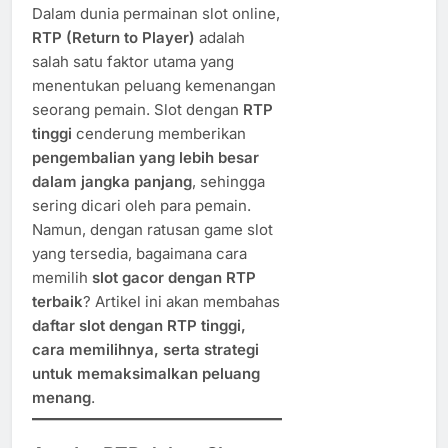
Dalam dunia permainan slot online,
RTP (Return to Player)
adalah
salah satu faktor utama yang
menentukan peluang kemenangan
seorang pemain. Slot dengan
RTP
tinggi
cenderung memberikan
pengembalian yang lebih besar
dalam jangka panjang
, sehingga
sering dicari oleh para pemain.
Namun, dengan ratusan game slot
yang tersedia, bagaimana cara
memilih
slot gacor dengan RTP
terbaik
? Artikel ini akan membahas
daftar slot dengan RTP tinggi,
cara memilihnya, serta strategi
untuk memaksimalkan peluang
menang
.