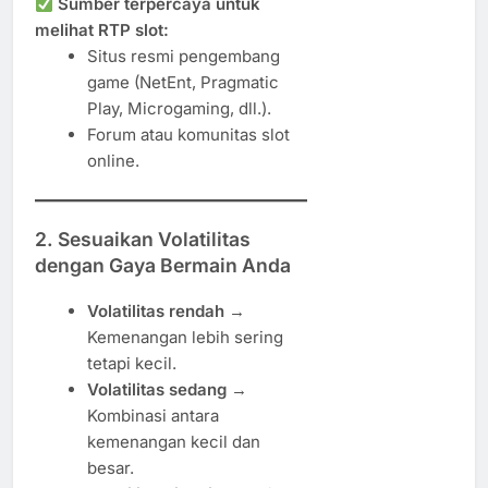
Sumber terpercaya untuk
melihat RTP slot:
Situs resmi pengembang
game (NetEnt, Pragmatic
Play, Microgaming, dll.).
Forum atau komunitas slot
online.
2. Sesuaikan Volatilitas
dengan Gaya Bermain Anda
Volatilitas rendah
→
Kemenangan lebih sering
tetapi kecil.
Volatilitas sedang
→
Kombinasi antara
kemenangan kecil dan
besar.