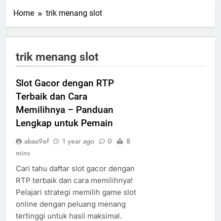
Home
trik menang slot
trik menang slot
Slot Gacor dengan RTP
Terbaik dan Cara
Memilihnya – Panduan
Lengkap untuk Pemain
abaa9ef
1 year ago
0
8
mins
Cari tahu daftar slot gacor dengan
RTP terbaik dan cara memilihnya!
Pelajari strategi memilih game slot
online dengan peluang menang
tertinggi untuk hasil maksimal.