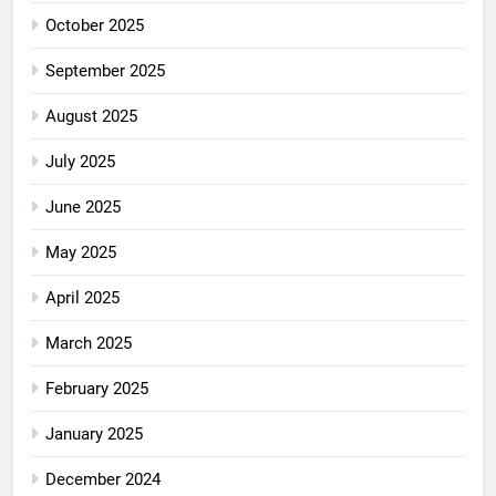
October 2025
September 2025
August 2025
July 2025
June 2025
May 2025
April 2025
March 2025
February 2025
January 2025
December 2024