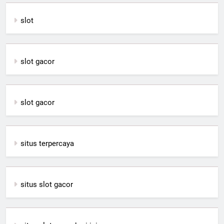
slot
slot gacor
slot gacor
situs terpercaya
situs slot gacor