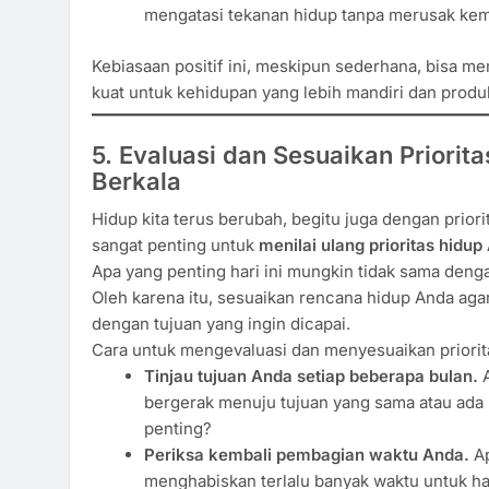
mengatasi tekanan hidup tanpa merusak kem
Kebiasaan positif ini, meskipun sederhana, bisa m
kuat untuk kehidupan yang lebih mandiri dan produk
5. Evaluasi dan Sesuaikan Priorit
Berkala
Hidup kita terus berubah, begitu juga dengan priorita
sangat penting untuk
menilai ulang prioritas hidu
Apa yang penting hari ini mungkin tidak sama deng
Oleh karena itu, sesuaikan rencana hidup Anda agar
dengan tujuan yang ingin dicapai.
Cara untuk mengevaluasi dan menyesuaikan priorit
Tinjau tujuan Anda setiap beberapa bulan.
A
bergerak menuju tujuan yang sama atau ada 
penting?
Periksa kembali pembagian waktu Anda.
Ap
menghabiskan terlalu banyak waktu untuk hal