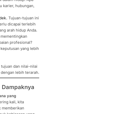
 karier, hubungan,
dek.
Tujuan-tujuan ini
lu dicapai terlebih
ang arah hidup Anda.
h mementingkan
paian profesional?
keputusan yang lebih
ujuan dan nilai-nilai
 dengan lebih terarah.
an Dampaknya
ana yang
ing kali, kita
dak memberikan