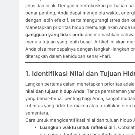
jelas dan bijak. Dengan memfokuskan perhatian pad
benar penting, Anda dapat mengelola waktu, energ
dengan lebih efektif, serta mengurangi stres dan 
Menetapkan prioritas hidup memungkinkan Anda u
gangguan yang tidak perlu
dan memastikan bahwa
menuju tujuan yang lebih besar. Artikel ini akan 
Anda bisa mencapainya dengan langkah-langkah pra
diterapkan dalam kehidupan sehari-hari.
1. Identifikasi Nilai dan Tujuan H
Langkah pertama dalam menetapkan prioritas adal
nilai dan tujuan hidup Anda
. Tanpa pemahaman yang
yang benar-benar penting bagi Anda, sangat mudah
rutinitas yang tidak bermakna atau teralihkan oleh 
sementara.
Cara untuk mengidentifikasi nilai dan tujuan hidup 
Luangkan waktu untuk refleksi diri.
Cobalah
diri sendiri tentang apa yang Anda ingin cap