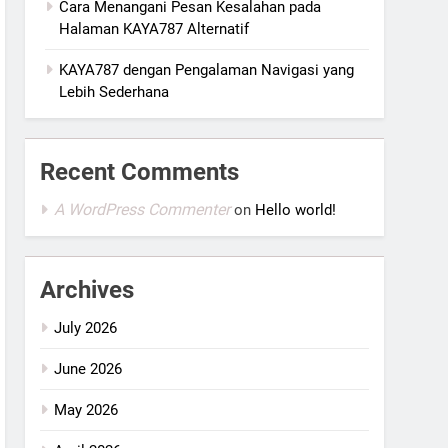
Cara Menangani Pesan Kesalahan pada
Halaman KAYA787 Alternatif
KAYA787 dengan Pengalaman Navigasi yang
Lebih Sederhana
Recent Comments
A WordPress Commenter
on
Hello world!
Archives
July 2026
June 2026
May 2026