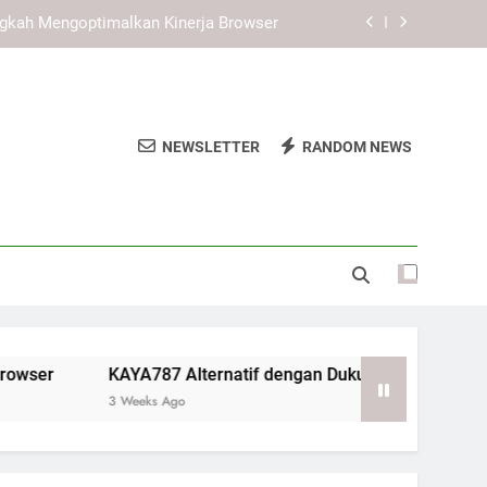
ngkah Mengoptimalkan Kinerja Browser
ukungan Akses untuk Pengguna Mobile
han pada Halaman KAYA787 Alternatif
NEWSLETTER
RANDOM NEWS
agar Mudah Ditemukan dan Tetap Aman
ngkah Mengoptimalkan Kinerja Browser
otball.
ukungan Akses untuk Pengguna Mobile
han pada Halaman KAYA787 Alternatif
KAYA787 Alternatif dengan Dukungan Akses untuk Penggun
3 Weeks Ago