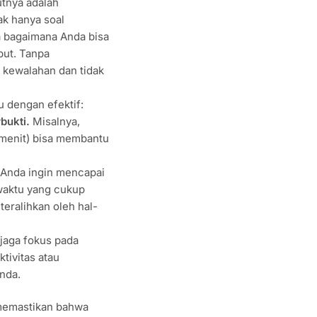
utnya adalah
ak hanya soal
a bagaimana Anda bisa
but. Tanpa
kewalahan dan tidak
u dengan efektif:
bukti.
Misalnya,
5 menit) bisa membantu
 Anda ingin mencapai
waktu yang cukup
teralihkan oleh hal-
aga fokus pada
ktivitas atau
nda.
 memastikan bahwa