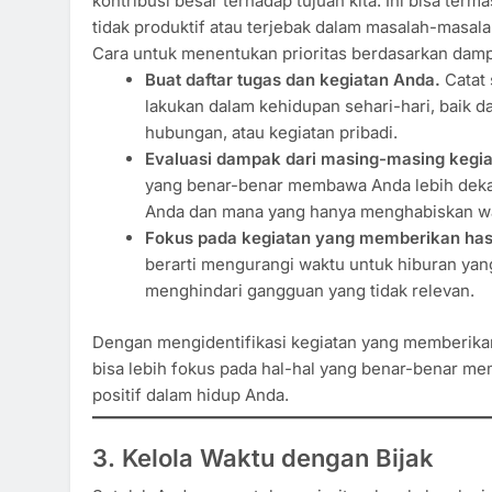
kontribusi besar terhadap tujuan kita. Ini bisa ter
tidak produktif atau terjebak dalam masalah-masala
Cara untuk menentukan prioritas berdasarkan dam
Buat daftar tugas dan kegiatan Anda.
Catat
lakukan dalam kehidupan sehari-hari, baik d
hubungan, atau kegiatan pribadi.
Evaluasi dampak dari masing-masing kegia
yang benar-benar membawa Anda lebih dekat
Anda dan mana yang hanya menghabiskan wa
Fokus pada kegiatan yang memberikan hasil
berarti mengurangi waktu untuk hiburan yang
menghindari gangguan yang tidak relevan.
Dengan mengidentifikasi kegiatan yang memberika
bisa lebih fokus pada hal-hal yang benar-benar 
positif dalam hidup Anda.
3. Kelola Waktu dengan Bijak