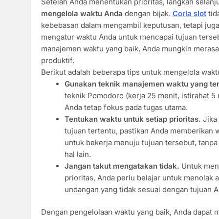
Setelah Anda menentukan prioritas, langkah selanj
mengelola waktu Anda
dengan bijak.
Corla slot
tid
kebebasan dalam mengambil keputusan, tetapi jug
mengatur waktu Anda untuk mencapai tujuan terse
manajemen waktu yang baik, Anda mungkin merasa 
produktif.
Berikut adalah beberapa tips untuk mengelola wakt
Gunakan teknik manajemen waktu yang ter
teknik Pomodoro (kerja 25 menit, istirahat 
Anda tetap fokus pada tugas utama.
Tentukan waktu untuk setiap prioritas.
Jika
tujuan tertentu, pastikan Anda memberikan 
untuk bekerja menuju tujuan tersebut, tanpa 
hal lain.
Jangan takut mengatakan tidak.
Untuk menj
prioritas, Anda perlu belajar untuk menolak a
undangan yang tidak sesuai dengan tujuan A
Dengan pengelolaan waktu yang baik, Anda dapat