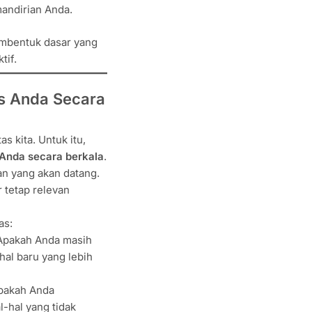
andirian Anda.
embentuk dasar yang
tif.
as Anda Secara
s kita. Untuk itu,
p Anda secara berkala
.
an yang akan datang.
 tetap relevan
as:
pakah Anda masih
hal baru yang lebih
akah Anda
-hal yang tidak