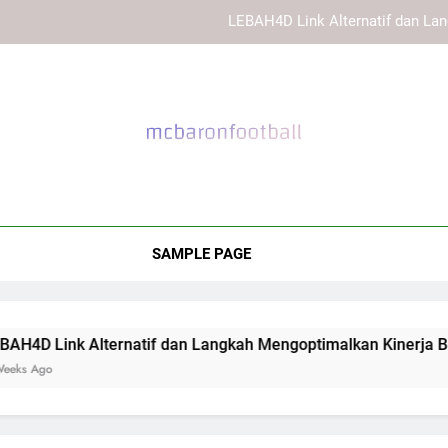
LEBAH4D Link Alternatif dan La
KAYA787 Alternatif dengan D
Cara Menangani Pesan Kesala
Panduan Menyimpan Tautan Penting 
Baron Football
LEBAH4D Link Alternatif dan La
ta Dan Ulasan Terbaru Seputar Dunia Sepak Bola Di MC Baron Fo
KAYA787 Alternatif dengan D
SAMPLE PAGE
Cara Menangani Pesan Kesala
Alternatif dan Langkah Mengoptimalkan Kinerja Browser