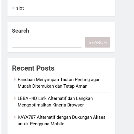
slot
Search
SEARCH
Recent Posts
Panduan Menyimpan Tautan Penting agar
Mudah Ditemukan dan Tetap Aman
LEBAH4D Link Alternatif dan Langkah
Mengoptimalkan Kinerja Browser
KAYA787 Alternatif dengan Dukungan Akses
untuk Pengguna Mobile