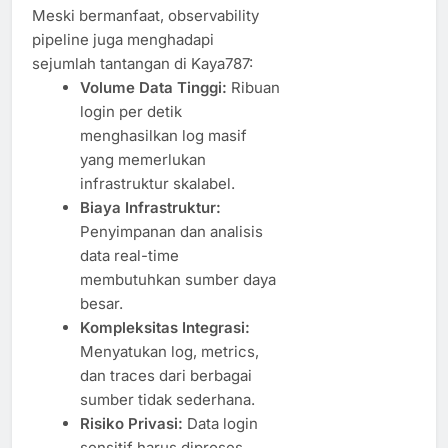
Meski bermanfaat, observability
pipeline juga menghadapi
sejumlah tantangan di Kaya787:
Volume Data Tinggi:
Ribuan
login per detik
menghasilkan log masif
yang memerlukan
infrastruktur skalabel.
Biaya Infrastruktur:
Penyimpanan dan analisis
data real-time
membutuhkan sumber daya
besar.
Kompleksitas Integrasi:
Menyatukan log, metrics,
dan traces dari berbagai
sumber tidak sederhana.
Risiko Privasi:
Data login
sensitif harus diproses