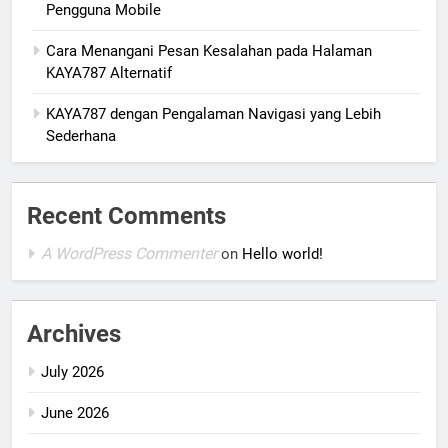
Pengguna Mobile
Cara Menangani Pesan Kesalahan pada Halaman
KAYA787 Alternatif
KAYA787 dengan Pengalaman Navigasi yang Lebih
Sederhana
Recent Comments
A WordPress Commenter
on
Hello world!
Archives
July 2026
June 2026