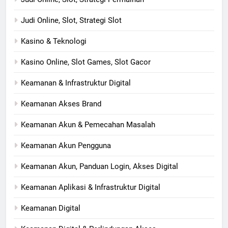
Judi Online, Slot, Strategi Slot
Kasino & Teknologi
Kasino Online, Slot Games, Slot Gacor
Keamanan & Infrastruktur Digital
Keamanan Akses Brand
Keamanan Akun & Pemecahan Masalah
Keamanan Akun Pengguna
Keamanan Akun, Panduan Login, Akses Digital
Keamanan Aplikasi & Infrastruktur Digital
Keamanan Digital