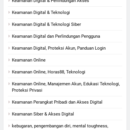
Keamanan Digital & Perlindungan Akses
Keamanan Digital & Teknologi
Keamanan Digital & Teknologi Siber
Keamanan Digital dan Perlindungan Pengguna
Keamanan Digital, Proteksi Akun, Panduan Login
Keamanan Online
Keamanan Online, Horas88, Teknologi
Keamanan Online, Manajemen Akun, Edukasi Teknologi,
Proteksi Privasi
Keamanan Perangkat Pribadi dan Akses Digital
Keamanan Siber & Akses Digital
kebugaran, pengembangan diri, mental toughness,