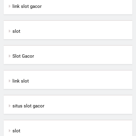
link slot gacor
slot
Slot Gacor
link slot
situs slot gacor
slot