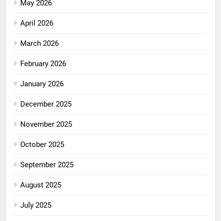
May 2026
April 2026
March 2026
February 2026
January 2026
December 2025
November 2025
October 2025
September 2025
August 2025
July 2025