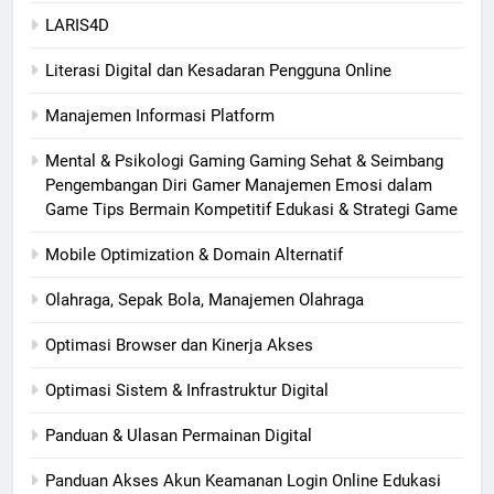
LARIS4D
Literasi Digital dan Kesadaran Pengguna Online
Manajemen Informasi Platform
Mental & Psikologi Gaming Gaming Sehat & Seimbang
Pengembangan Diri Gamer Manajemen Emosi dalam
Game Tips Bermain Kompetitif Edukasi & Strategi Game
Mobile Optimization & Domain Alternatif
Olahraga, Sepak Bola, Manajemen Olahraga
Optimasi Browser dan Kinerja Akses
Optimasi Sistem & Infrastruktur Digital
Panduan & Ulasan Permainan Digital
Panduan Akses Akun Keamanan Login Online Edukasi