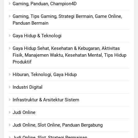
Gaming, Panduan, Champion4D
Gaming, Tips Gaming, Strategi Bermain, Game Online,
Panduan Bermain
Gaya Hidup & Teknologi
Gaya Hidup Sehat, Kesehatan & Kebugaran, Aktivitas
Fisik, Manajemen Waktu, Kesehatan Mental, Tips Hidup
Produktif
Hiburan, Teknologi, Gaya Hidup
Industri Digital
Infrastruktur & Arsitektur Sistem
Judi Online
Judi Online, Slot Online, Panduan Bergabung
Judi Online, Slot, Strategi Permainan