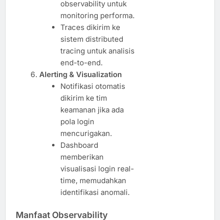
observability untuk
monitoring performa.
Traces dikirim ke
sistem distributed
tracing untuk analisis
end-to-end.
Alerting & Visualization
Notifikasi otomatis
dikirim ke tim
keamanan jika ada
pola login
mencurigakan.
Dashboard
memberikan
visualisasi login real-
time, memudahkan
identifikasi anomali.
Manfaat Observability