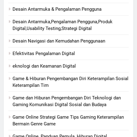
Desain Antarmuka & Pengalaman Pengguna
Desain Antarmuka,Pengalaman Pengguna,Produk
Digital,Usability Testing,Strategi Digital
Desain Navigasi dan Kemudahan Penggunaan
Efektivitas Pengalaman Digital
eknologi dan Keamanan Digital
Game & Hiburan Pengembangan Diri Keterampilan Sosial
Keterampilan Tim
Game dan Hiburan Pengembangan Diri Teknologi dan
Gaming Komunikasi Digital Sosial dan Budaya
Game Online Strategi Game Tips Gaming Keterampilan
Bermain Genre Game
Game Online, Panduan Pemula, Hiburan Digital