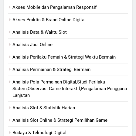
Akses Mobile dan Pengalaman Responsif
Akses Praktis & Brand Online Digital
Analisis Data & Waktu Slot
Analisis Judi Online
Analisis Perilaku Pemain & Strategi Waktu Bermain
Analisis Permainan & Strategi Bermain
Analisis Pola Permainan Digital,Studi Perilaku
Sistem,Observasi Game Interaktif,Pengalaman Pengguna
Lanjutan
Analisis Slot & Statistik Harian
Analisis Slot Online & Strategi Pemilihan Game
Budaya & Teknologi Digital