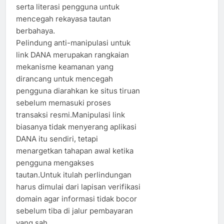
serta literasi pengguna untuk
mencegah rekayasa tautan
berbahaya.
Pelindung anti-manipulasi untuk
link DANA merupakan rangkaian
mekanisme keamanan yang
dirancang untuk mencegah
pengguna diarahkan ke situs tiruan
sebelum memasuki proses
transaksi resmi.Manipulasi link
biasanya tidak menyerang aplikasi
DANA itu sendiri, tetapi
menargetkan tahapan awal ketika
pengguna mengakses
tautan.Untuk itulah perlindungan
harus dimulai dari lapisan verifikasi
domain agar informasi tidak bocor
sebelum tiba di jalur pembayaran
yang sah