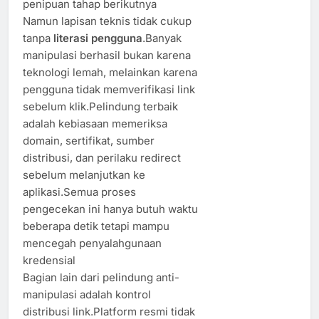
penipuan tahap berikutnya
Namun lapisan teknis tidak cukup
tanpa
literasi pengguna
.Banyak
manipulasi berhasil bukan karena
teknologi lemah, melainkan karena
pengguna tidak memverifikasi link
sebelum klik.Pelindung terbaik
adalah kebiasaan memeriksa
domain, sertifikat, sumber
distribusi, dan perilaku redirect
sebelum melanjutkan ke
aplikasi.Semua proses
pengecekan ini hanya butuh waktu
beberapa detik tetapi mampu
mencegah penyalahgunaan
kredensial
Bagian lain dari pelindung anti-
manipulasi adalah kontrol
distribusi link.Platform resmi tidak