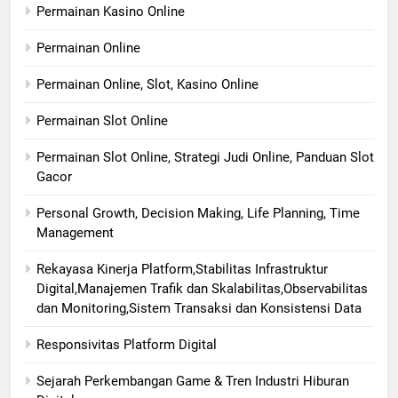
Permainan Kasino Online
Permainan Online
Permainan Online, Slot, Kasino Online
Permainan Slot Online
Permainan Slot Online, Strategi Judi Online, Panduan Slot
Gacor
Personal Growth, Decision Making, Life Planning, Time
Management
Rekayasa Kinerja Platform,Stabilitas Infrastruktur
Digital,Manajemen Trafik dan Skalabilitas,Observabilitas
dan Monitoring,Sistem Transaksi dan Konsistensi Data
Responsivitas Platform Digital
Sejarah Perkembangan Game & Tren Industri Hiburan