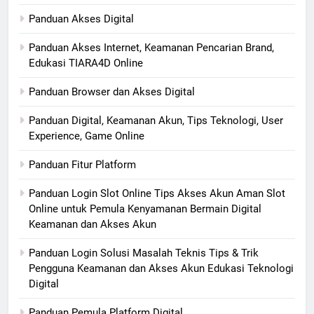
Panduan Akses Digital
Panduan Akses Internet, Keamanan Pencarian Brand,
Edukasi TIARA4D Online
Panduan Browser dan Akses Digital
Panduan Digital, Keamanan Akun, Tips Teknologi, User
Experience, Game Online
Panduan Fitur Platform
Panduan Login Slot Online Tips Akses Akun Aman Slot
Online untuk Pemula Kenyamanan Bermain Digital
Keamanan dan Akses Akun
Panduan Login Solusi Masalah Teknis Tips & Trik
Pengguna Keamanan dan Akses Akun Edukasi Teknologi
Digital
Panduan Pemula Platform Digital