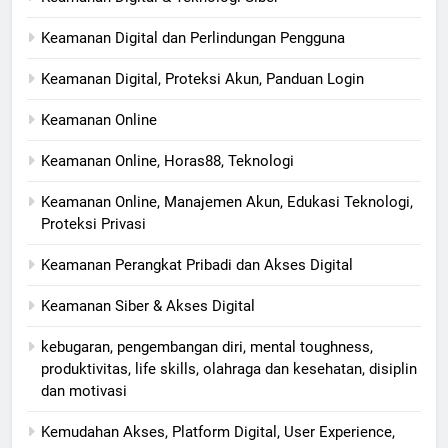
Keamanan Digital dan Perlindungan Pengguna
Keamanan Digital, Proteksi Akun, Panduan Login
Keamanan Online
Keamanan Online, Horas88, Teknologi
Keamanan Online, Manajemen Akun, Edukasi Teknologi,
Proteksi Privasi
Keamanan Perangkat Pribadi dan Akses Digital
Keamanan Siber & Akses Digital
kebugaran, pengembangan diri, mental toughness,
produktivitas, life skills, olahraga dan kesehatan, disiplin
dan motivasi
Kemudahan Akses, Platform Digital, User Experience,