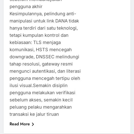
pengguna akhir
Kesimpulannya, pelindung anti-
manipulasi untuk link DANA tidak
hanya terdiri dari satu teknologi,
tetapi kumpulan kontrol dan
kebiasaan: TLS menjaga
komunikasi, HSTS mencegah
downgrade, DNSSEC melindungi
tahap resolusi, gateway resmi
mengunci autentikasi, dan literasi
pengguna mencegah tertipu oleh
ilusi visual.Semakin disiplin
pengguna melakukan verifikasi
sebelum akses, semakin kecil
peluang pelaku mengarahkan
transaksi ke jalur tiruan
Read More