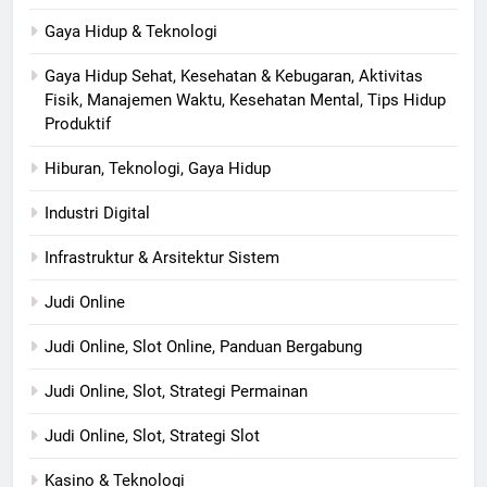
Gaya Hidup & Teknologi
Gaya Hidup Sehat, Kesehatan & Kebugaran, Aktivitas
Fisik, Manajemen Waktu, Kesehatan Mental, Tips Hidup
Produktif
Hiburan, Teknologi, Gaya Hidup
Industri Digital
Infrastruktur & Arsitektur Sistem
Judi Online
Judi Online, Slot Online, Panduan Bergabung
Judi Online, Slot, Strategi Permainan
Judi Online, Slot, Strategi Slot
Kasino & Teknologi