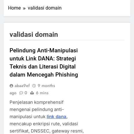
Home
validasi domain
validasi domain
Pelindung Anti-Manipulasi
untuk Link DANA: Strategi
Teknis dan Literasi Digital
dalam Mencegah Phishing
abaa9ef
9 months
ago
0
6 mins
Penjelasan komprehensif
mengenai pelindung anti-
manipulasi untuk
link dana
,
mencakup enkripsi rute, validasi
sertifikat, DNSSEC, gateway resmi,