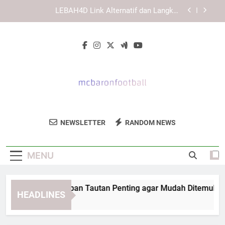
Skip
KAYA787 Alternatif dengan Dukungan Akses
to
untuk Pengguna Mobile
content
Cara Menangani Pesan Kesalahan pada Halaman
KAYA787 Alternatif
Panduan Menyimpan Tautan Penting agar Mudah
Ditemukan dan Tetap Aman
LEBAH4D Link Alternatif dan Langkah
Mengoptimalkan Kinerja Browser
KAYA787 Alternatif dengan Dukungan Akses
untuk Pengguna Mobile
MC Baron
Ikuti Berita Dan Ulasan Terbaru Seputar
Cara Menangani Pesan Kesalahan pada Halaman
NEWSLETTER
RANDOM NEWS
Football
KAYA787 Alternatif
Dunia Sepak Bola Di MC Baron Football.
MENU
nduan Menyimpan Tautan Penting agar Mudah Ditemukan da
HEADLINES
Weeks Ago