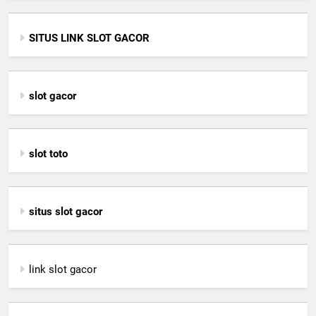
SITUS LINK SLOT GACOR
slot gacor
slot toto
situs slot gacor
link slot gacor