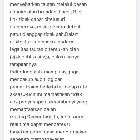
menyebarkan tautan melalui pesan
anonim atau broadcast acak.Bila
link tidak dapat ditelusuri
sumbernya, maka secara default
patut dianggap tidak sah.Dalam
arsitektur keamanan modern,
legalitas tautan ditentukan oleh
jejak publikasinya, bukan hanya
tampilannya
Pelindung anti-manipulasi juga
mencakup audit log dan
pemeriksaan berkala terhadap rute
akses.Audit ini memastikan tidak
ada penyusupan tersembunyi yang
memanfaatkan celah
routing.Sementara itu, monitoring
real time dapat mendeteksi
lonjakan permintaan mencurigakan
sebelum membahayakan