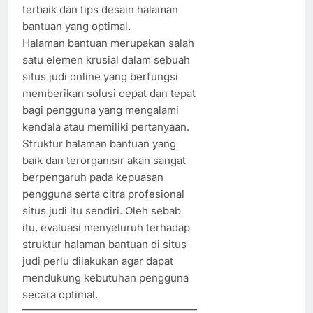
terbaik dan tips desain halaman
bantuan yang optimal.
Halaman bantuan merupakan salah
satu elemen krusial dalam sebuah
situs judi online yang berfungsi
memberikan solusi cepat dan tepat
bagi pengguna yang mengalami
kendala atau memiliki pertanyaan.
Struktur halaman bantuan yang
baik dan terorganisir akan sangat
berpengaruh pada kepuasan
pengguna serta citra profesional
situs judi itu sendiri. Oleh sebab
itu, evaluasi menyeluruh terhadap
struktur halaman bantuan di situs
judi perlu dilakukan agar dapat
mendukung kebutuhan pengguna
secara optimal.