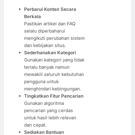
Perbarui Konten Secara
Berkala
Pastikan artikel dan FAQ
selalu diperbaharui
mengikuti perubahan sistem
dan kebijakan situs.
Sederhanakan Kategori
Gunakan kategori yang tidak
terlalu banyak namun
mewakili seluruh kebutuhan
pengguna untuk
menghindari kebingungan.
Tingkatkan Fitur Pencarian
Gunakan algoritma
pencarian yang cerdas
untuk hasil lebih relevan
dan cepat.
Sediakan Bantuan