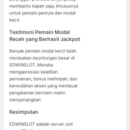
membantu kapan saja, khususnya
untuk pemain pemula dan modal
kecil.
Testimoni Pemain Modal
Receh yang Berhasil Jackpot
Banyak pemain modal kecil telah
merasakan keuntungan besar di
EDWINSLOT. Mereka
mengapresiasi keadilan
permainan, bonus melimpah, dan
kemudahan akses yang membuat
pengalaman bermain makin
menyenangkan.
Kesimpulan
EDWINSLOT adalah server slot