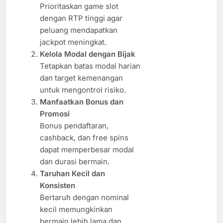
Prioritaskan game slot
dengan RTP tinggi agar
peluang mendapatkan
jackpot meningkat.
Kelola Modal dengan Bijak
Tetapkan batas modal harian
dan target kemenangan
untuk mengontrol risiko.
Manfaatkan Bonus dan
Promosi
Bonus pendaftaran,
cashback, dan free spins
dapat memperbesar modal
dan durasi bermain.
Taruhan Kecil dan
Konsisten
Bertaruh dengan nominal
kecil memungkinkan
bermain lebih lama dan