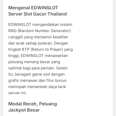
Mengenal EDWINSLOT
Server Slot Gacor Thailand
EDWINSLOT mengandalkan sistem
RNG (Random Number Generator)
canggih yang menjamin keadilan
dan acak setiap putaran. Dengan
tingkat RTP (Return to Player) yang
tinggi, EDWINSLOT menawarkan
peluang menang besar yang
optimal bagi para pemain. Selain
itu, beragam game slot dengan
grafis menawan dan fitur bonus
melimpah menambah daya tarik
server ini.
Modal Receh, Peluang
Jackpot Besar