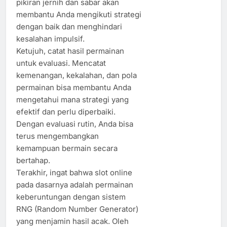
pikiran jernih dan sabar akan
membantu Anda mengikuti strategi
dengan baik dan menghindari
kesalahan impulsif.
Ketujuh, catat hasil permainan
untuk evaluasi. Mencatat
kemenangan, kekalahan, dan pola
permainan bisa membantu Anda
mengetahui mana strategi yang
efektif dan perlu diperbaiki.
Dengan evaluasi rutin, Anda bisa
terus mengembangkan
kemampuan bermain secara
bertahap.
Terakhir, ingat bahwa slot online
pada dasarnya adalah permainan
keberuntungan dengan sistem
RNG (Random Number Generator)
yang menjamin hasil acak. Oleh