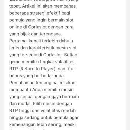
tepat. Artikel ini akan membahas
beberapa strategi efektif bagi
pemula yang ingin bermain slot
online di Corlaslot dengan cara
yang bijak dan terencana.
Pertama, kenali terlebih dahulu
jenis dan karakteristik mesin slot
yang tersedia di Corlaslot. Setiap
game memiliki tingkat volatilitas,
RTP (Return to Player), dan fitur
bonus yang berbeda-beda.
Pemahaman tentang hal ini akan
membantu Anda memilih mesin
yang sesuai dengan gaya bermain
dan modal. Pilih mesin dengan
RTP tinggi dan volatilitas rendah
hingga sedang untuk pemula agar
kemenangan lebih sering, meski