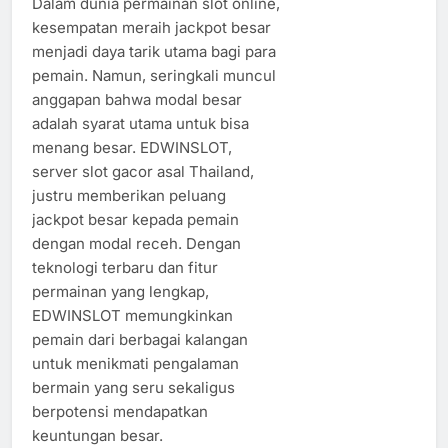
Dalam dunia permainan slot online,
kesempatan meraih jackpot besar
menjadi daya tarik utama bagi para
pemain. Namun, seringkali muncul
anggapan bahwa modal besar
adalah syarat utama untuk bisa
menang besar. EDWINSLOT,
server slot gacor asal Thailand,
justru memberikan peluang
jackpot besar kepada pemain
dengan modal receh. Dengan
teknologi terbaru dan fitur
permainan yang lengkap,
EDWINSLOT memungkinkan
pemain dari berbagai kalangan
untuk menikmati pengalaman
bermain yang seru sekaligus
berpotensi mendapatkan
keuntungan besar.