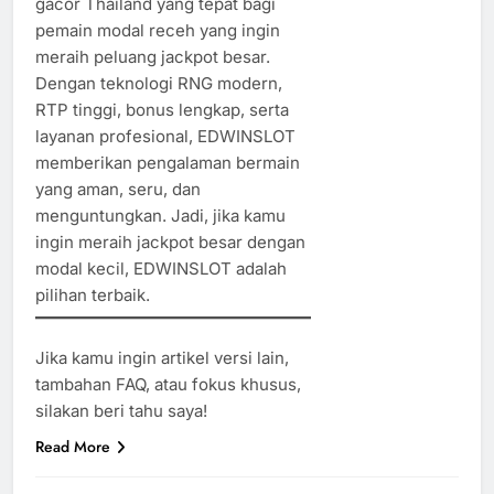
gacor Thailand yang tepat bagi
pemain modal receh yang ingin
meraih peluang jackpot besar.
Dengan teknologi RNG modern,
RTP tinggi, bonus lengkap, serta
layanan profesional, EDWINSLOT
memberikan pengalaman bermain
yang aman, seru, dan
menguntungkan. Jadi, jika kamu
ingin meraih jackpot besar dengan
modal kecil, EDWINSLOT adalah
pilihan terbaik.
Jika kamu ingin artikel versi lain,
tambahan FAQ, atau fokus khusus,
silakan beri tahu saya!
Read More