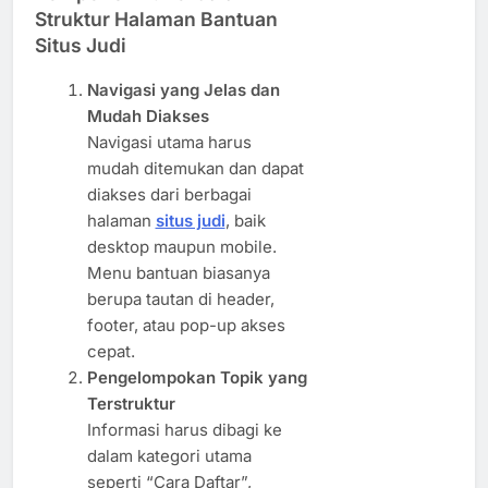
Struktur Halaman Bantuan
Situs Judi
Navigasi yang Jelas dan
Mudah Diakses
Navigasi utama harus
mudah ditemukan dan dapat
diakses dari berbagai
halaman
situs judi
, baik
desktop maupun mobile.
Menu bantuan biasanya
berupa tautan di header,
footer, atau pop-up akses
cepat.
Pengelompokan Topik yang
Terstruktur
Informasi harus dibagi ke
dalam kategori utama
seperti “Cara Daftar”,