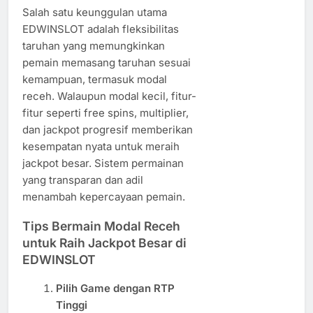
Salah satu keunggulan utama
EDWINSLOT adalah fleksibilitas
taruhan yang memungkinkan
pemain memasang taruhan sesuai
kemampuan, termasuk modal
receh. Walaupun modal kecil, fitur-
fitur seperti free spins, multiplier,
dan jackpot progresif memberikan
kesempatan nyata untuk meraih
jackpot besar. Sistem permainan
yang transparan dan adil
menambah kepercayaan pemain.
Tips Bermain Modal Receh
untuk Raih Jackpot Besar di
EDWINSLOT
Pilih Game dengan RTP
Tinggi