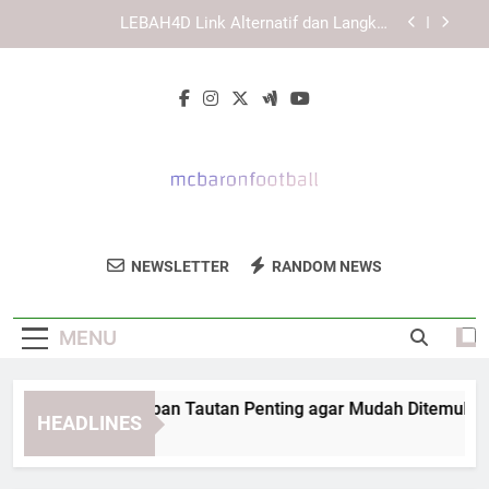
Skip
KAYA787 Alternatif dengan Dukungan Akses
to
untuk Pengguna Mobile
content
Cara Menangani Pesan Kesalahan pada Halaman
KAYA787 Alternatif
Panduan Menyimpan Tautan Penting agar Mudah
Ditemukan dan Tetap Aman
LEBAH4D Link Alternatif dan Langkah
Mengoptimalkan Kinerja Browser
KAYA787 Alternatif dengan Dukungan Akses
untuk Pengguna Mobile
MC Baron
Ikuti Berita Dan Ulasan Terbaru Seputar
Cara Menangani Pesan Kesalahan pada Halaman
NEWSLETTER
RANDOM NEWS
Football
KAYA787 Alternatif
Dunia Sepak Bola Di MC Baron Football.
MENU
nduan Menyimpan Tautan Penting agar Mudah Ditemukan da
HEADLINES
Weeks Ago