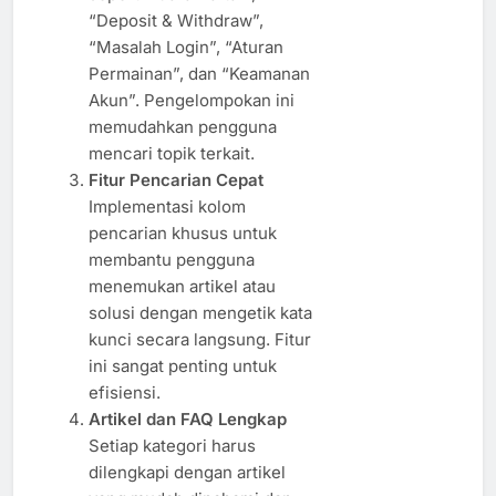
“Deposit & Withdraw”,
“Masalah Login”, “Aturan
Permainan”, dan “Keamanan
Akun”. Pengelompokan ini
memudahkan pengguna
mencari topik terkait.
Fitur Pencarian Cepat
Implementasi kolom
pencarian khusus untuk
membantu pengguna
menemukan artikel atau
solusi dengan mengetik kata
kunci secara langsung. Fitur
ini sangat penting untuk
efisiensi.
Artikel dan FAQ Lengkap
Setiap kategori harus
dilengkapi dengan artikel