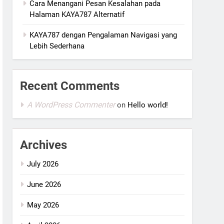
Cara Menangani Pesan Kesalahan pada
Halaman KAYA787 Alternatif
KAYA787 dengan Pengalaman Navigasi yang
Lebih Sederhana
Recent Comments
A WordPress Commenter
on
Hello world!
Archives
July 2026
June 2026
May 2026