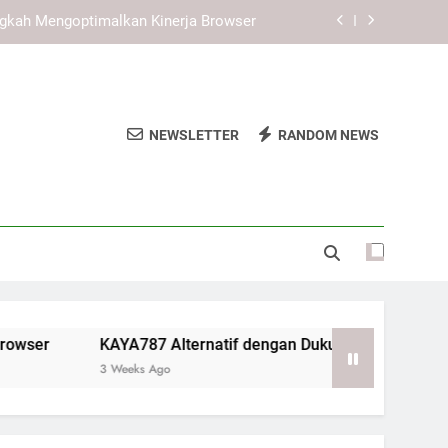
ngkah Mengoptimalkan Kinerja Browser
ukungan Akses untuk Pengguna Mobile
han pada Halaman KAYA787 Alternatif
NEWSLETTER
RANDOM NEWS
agar Mudah Ditemukan dan Tetap Aman
ngkah Mengoptimalkan Kinerja Browser
otball.
ukungan Akses untuk Pengguna Mobile
han pada Halaman KAYA787 Alternatif
KAYA787 Alternatif dengan Dukungan Akses untuk Penggu
3 Weeks Ago