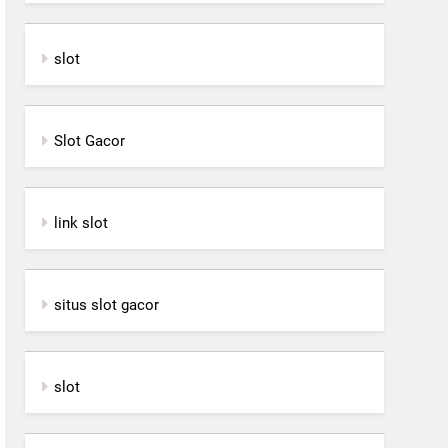
slot
Slot Gacor
link slot
situs slot gacor
slot