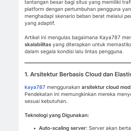
tantangan besar bagi situs yang memiliki trafi
platform dengan pertumbuhan pengguna yang 
menghadapi skenario beban berat melalui pen
yang adaptif.
Artikel ini mengulas bagaimana Kaya787 me
skalabilitas
yang diterapkan untuk memastikan
dalam segala kondisi lalu lintas pengguna.
1. Arsitektur Berbasis Cloud dan Elasti
kaya787
menggunakan
arsitektur cloud mo
Pendekatan ini memungkinkan mereka menye
sesuai kebutuhan.
Teknologi yang Digunakan:
Auto-scaling server
: Server akan bert