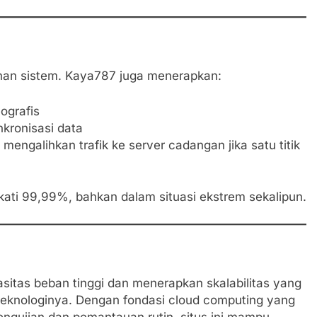
anan sistem. Kaya787 juga menerapkan:
ografis
kronisasi data
mengalihkan trafik ke server cadangan jika satu titik
ti 99,99%, bahkan dalam situasi ekstrem sekalipun.
as beban tinggi dan menerapkan skalabilitas yang
teknologinya. Dengan fondasi cloud computing yang
pengujian dan pemantauan rutin, situs ini mampu