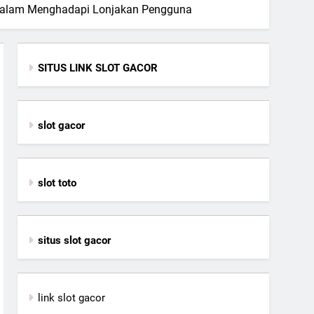
 dalam Menghadapi Lonjakan Pengguna
SITUS LINK SLOT GACOR
slot gacor
slot toto
situs slot gacor
link slot gacor