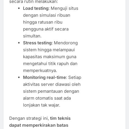
secara rutin melakukan:
Load testing
: Menguji situs
dengan simulasi ribuan
hingga ratusan ribu
pengguna aktif secara
simultan.
Stress testing
: Mendorong
sistem hingga melampaui
kapasitas maksimum guna
mengetahui titik rapuh dan
memperkuatnya.
Monitoring real-time
: Setiap
aktivitas server diawasi oleh
sistem pemantauan dengan
alarm otomatis saat ada
lonjakan tak wajar.
Dengan strategi ini,
tim teknis
dapat memperkirakan batas