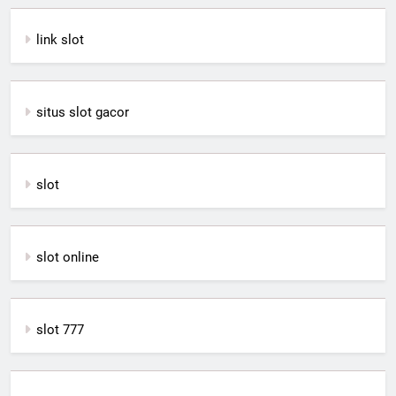
link slot
situs slot gacor
slot
slot online
slot 777