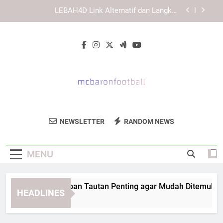
Skip
KAYA787 Alternatif dengan Dukungan Akses
to
untuk Pengguna Mobile
content
Cara Menangani Pesan Kesalahan pada Halaman
KAYA787 Alternatif
Panduan Menyimpan Tautan Penting agar Mudah
Ditemukan dan Tetap Aman
LEBAH4D Link Alternatif dan Langkah
Mengoptimalkan Kinerja Browser
KAYA787 Alternatif dengan Dukungan Akses
untuk Pengguna Mobile
MC Baron
Ikuti Berita Dan Ulasan Terbaru Seputar
Cara Menangani Pesan Kesalahan pada Halaman
NEWSLETTER
RANDOM NEWS
Football
KAYA787 Alternatif
Dunia Sepak Bola Di MC Baron Football.
MENU
anduan Menyimpan Tautan Penting agar Mudah Ditemukan d
HEADLINES
 Weeks Ago