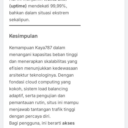
(uptime)
mendekati 99,99%,
bahkan dalam situasi ekstrem
sekalipun.
Kesimpulan
Kemampuan Kaya787 dalam
menangani kapasitas beban tinggi
dan menerapkan skalabilitas yang
efisien menunjukkan kedewasaan
arsitektur teknologinya. Dengan
fondasi cloud computing yang
kokoh, sistem load balancing
adaptif, serta pengujian dan
pemantauan rutin, situs ini mampu
menjawab tantangan trafik tinggi
dengan percaya diri.
Bagi pengguna, ini berarti
akses