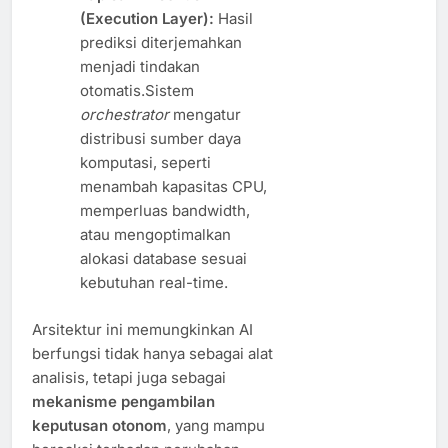
(Execution Layer):
Hasil
prediksi diterjemahkan
menjadi tindakan
otomatis.Sistem
orchestrator
mengatur
distribusi sumber daya
komputasi, seperti
menambah kapasitas CPU,
memperluas bandwidth,
atau mengoptimalkan
alokasi database sesuai
kebutuhan real-time.
Arsitektur ini memungkinkan AI
berfungsi tidak hanya sebagai alat
analisis, tetapi juga sebagai
mekanisme pengambilan
keputusan otonom
, yang mampu