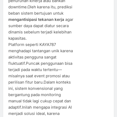
penurunan kinerja atau bahkan
downtime.Oleh karena itu, prediksi
beban sistem bertujuan untuk
mengantisipasi tekanan kerja
agar
sumber daya dapat diatur secara
dinamis sebelum terjadi kelebihan
kapasitas.
Platform seperti KAYA787
menghadapi tantangan unik karena
aktivitas pengguna sangat
fluktuatif.Puncak penggunaan bisa
terjadi pada waktu tertentu—
misalnya saat event promosi atau
perilisan fitur baru.Dalam konteks
ini, sistem konvensional yang
bergantung pada monitoring
manual tidak lagi cukup cepat dan
adaptif.Inilah mengapa integrasi AI
menjadi solusi ideal, karena