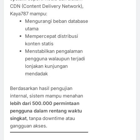
CDN (Content Delivery Network),
Kaya787 mampu:
Mengurangi beban database
utama
Mempercepat distribusi
konten statis
Menstabilkan pengalaman
pengguna walaupun terjadi
lonjakan kunjungan
mendadak
Berdasarkan hasil pengujian
internal, sistem mampu menahan
lebih dari 500.000 permintaan
pengguna dalam rentang waktu
singkat
, tanpa downtime atau
gangguan akses.