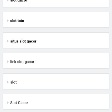
slot gacor
slot toto
situs slot gacor
link slot gacor
slot
Slot Gacor