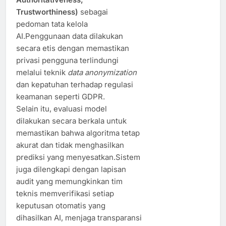
Trustworthiness)
sebagai
pedoman tata kelola
AI.Penggunaan data dilakukan
secara etis dengan memastikan
privasi pengguna terlindungi
melalui teknik
data anonymization
dan kepatuhan terhadap regulasi
keamanan seperti GDPR.
Selain itu, evaluasi model
dilakukan secara berkala untuk
memastikan bahwa algoritma tetap
akurat dan tidak menghasilkan
prediksi yang menyesatkan.Sistem
juga dilengkapi dengan lapisan
audit yang memungkinkan tim
teknis memverifikasi setiap
keputusan otomatis yang
dihasilkan AI, menjaga transparansi