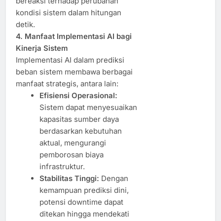
bereaksi terhadap perubahan
kondisi sistem dalam hitungan
detik.
4. Manfaat Implementasi AI bagi
Kinerja Sistem
Implementasi AI dalam prediksi
beban sistem membawa berbagai
manfaat strategis, antara lain:
Efisiensi Operasional:
Sistem dapat menyesuaikan
kapasitas sumber daya
berdasarkan kebutuhan
aktual, mengurangi
pemborosan biaya
infrastruktur.
Stabilitas Tinggi:
Dengan
kemampuan prediksi dini,
potensi downtime dapat
ditekan hingga mendekati