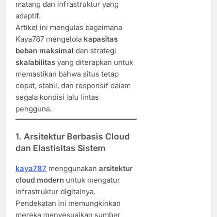
matang dan infrastruktur yang
adaptif.
Artikel ini mengulas bagaimana
Kaya787 mengelola
kapasitas
beban maksimal
dan strategi
skalabilitas
yang diterapkan untuk
memastikan bahwa situs tetap
cepat, stabil, dan responsif dalam
segala kondisi lalu lintas
pengguna.
1. Arsitektur Berbasis Cloud
dan Elastisitas Sistem
kaya787
menggunakan
arsitektur
cloud modern
untuk mengatur
infrastruktur digitalnya.
Pendekatan ini memungkinkan
mereka menyesuaikan sumber