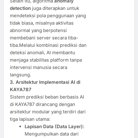
Selain itu, algoritma
anomaly
detection
juga diterapkan untuk
mendeteksi pola penggunaan yang
tidak biasa, misalnya aktivitas
abnormal yang berpotensi
membebani server secara tiba-
tiba.Melalui kombinasi prediksi dan
deteksi anomali, AI membantu
menjaga stabilitas platform tanpa
intervensi manusia secara
langsung.
3. Arsitektur Implementasi AI di
KAYA787
Sistem prediksi beban berbasis AI
di KAYA787 dirancang dengan
arsitektur modular yang terdiri dari
tiga lapisan utama:
Lapisan Data (Data Layer):
Mengumpulkan data dari