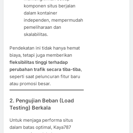
komponen situs berjalan
dalam kontainer
independen, mempermudah
pemeliharaan dan
skalabilitas.
Pendekatan ini tidak hanya hemat
biaya, tetapi juga memberikan
fleksibilitas tinggi terhadap
perubahan trafik secara tiba-tiba
,
seperti saat peluncuran fitur baru
atau promosi besar.
2. Pengujian Beban (Load
Testing) Berkala
Untuk menjaga performa situs
dalam batas optimal, Kaya787