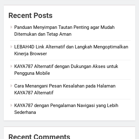
Recent Posts
Panduan Menyimpan Tautan Penting agar Mudah
Ditemukan dan Tetap Aman
LEBAH4D Link Alternatif dan Langkah Mengoptimalkan
Kinerja Browser
KAYA787 Alternatif dengan Dukungan Akses untuk
Pengguna Mobile
Cara Menangani Pesan Kesalahan pada Halaman
KAYA787 Alternatif
KAYA787 dengan Pengalaman Navigasi yang Lebih
Sederhana
Recent Comments