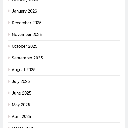
January 2026
December 2025
November 2025
October 2025
September 2025
August 2025
July 2025
June 2025
May 2025
April 2025