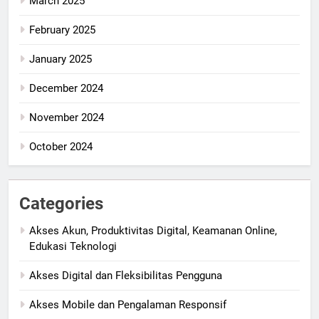
March 2025
February 2025
January 2025
December 2024
November 2024
October 2024
Categories
Akses Akun, Produktivitas Digital, Keamanan Online,
Edukasi Teknologi
Akses Digital dan Fleksibilitas Pengguna
Akses Mobile dan Pengalaman Responsif