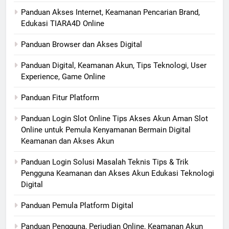
Panduan Akses Internet, Keamanan Pencarian Brand,
Edukasi TIARA4D Online
Panduan Browser dan Akses Digital
Panduan Digital, Keamanan Akun, Tips Teknologi, User
Experience, Game Online
Panduan Fitur Platform
Panduan Login Slot Online Tips Akses Akun Aman Slot
Online untuk Pemula Kenyamanan Bermain Digital
Keamanan dan Akses Akun
Panduan Login Solusi Masalah Teknis Tips & Trik
Pengguna Keamanan dan Akses Akun Edukasi Teknologi
Digital
Panduan Pemula Platform Digital
Panduan Pengguna, Perjudian Online, Keamanan Akun