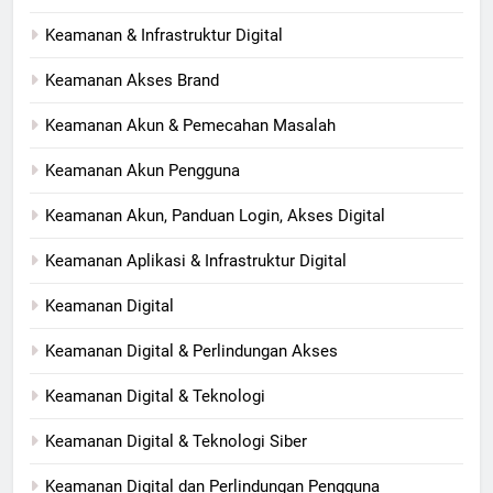
Keamanan & Infrastruktur Digital
Keamanan Akses Brand
Keamanan Akun & Pemecahan Masalah
Keamanan Akun Pengguna
Keamanan Akun, Panduan Login, Akses Digital
Keamanan Aplikasi & Infrastruktur Digital
Keamanan Digital
Keamanan Digital & Perlindungan Akses
Keamanan Digital & Teknologi
Keamanan Digital & Teknologi Siber
Keamanan Digital dan Perlindungan Pengguna