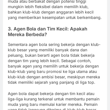
muda atau berbakat dengan potensi tinggi
mungkin lebih fleksibel dalam memilih klub,
bahkan klub-klub dengan anggaran lebih kecil
yang memberikan kesempatan untuk berkembang.
3.
Agen Bola dan Tim Kecil: Apakah
Mereka Berbeda?
Sementara agen bola sering bekerja dengan klub-
klub besar yang memiliki banyak dana dan
peluang, bukan berarti agen bola tidak bekerja
dengan tim yang lebih kecil. Sebagai contoh,
banyak agen yang memilih untuk bekerja dengan
klub-klub yang baru promosi ke liga utama atau
klub-klub dengan ambisi besar, meskipun mereka
tidak memiliki sejarah yang panjang di liga top.
Agen bola dapat bekerja dengan tim kecil atau
liga-liga kurang terkenal untuk membantu pemain
muda yang baru memulai karier mereka. Pemain
yang tidak langsung diterima di klub-klub besar