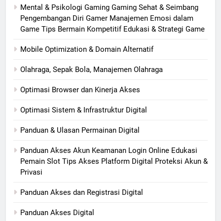
Mental & Psikologi Gaming Gaming Sehat & Seimbang
Pengembangan Diri Gamer Manajemen Emosi dalam
Game Tips Bermain Kompetitif Edukasi & Strategi Game
Mobile Optimization & Domain Alternatif
Olahraga, Sepak Bola, Manajemen Olahraga
Optimasi Browser dan Kinerja Akses
Optimasi Sistem & Infrastruktur Digital
Panduan & Ulasan Permainan Digital
Panduan Akses Akun Keamanan Login Online Edukasi
Pemain Slot Tips Akses Platform Digital Proteksi Akun &
Privasi
Panduan Akses dan Registrasi Digital
Panduan Akses Digital