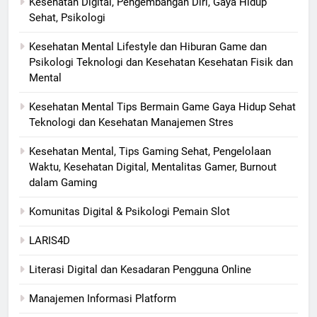
Kesehatan Digital, Pengembangan Diri, Gaya Hidup
Sehat, Psikologi
Kesehatan Mental Lifestyle dan Hiburan Game dan
Psikologi Teknologi dan Kesehatan Kesehatan Fisik dan
Mental
Kesehatan Mental Tips Bermain Game Gaya Hidup Sehat
Teknologi dan Kesehatan Manajemen Stres
Kesehatan Mental, Tips Gaming Sehat, Pengelolaan
Waktu, Kesehatan Digital, Mentalitas Gamer, Burnout
dalam Gaming
Komunitas Digital & Psikologi Pemain Slot
LARIS4D
Literasi Digital dan Kesadaran Pengguna Online
Manajemen Informasi Platform