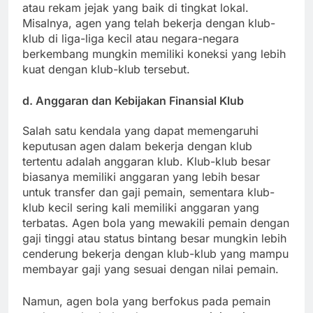
atau rekam jejak yang baik di tingkat lokal.
Misalnya, agen yang telah bekerja dengan klub-
klub di liga-liga kecil atau negara-negara
berkembang mungkin memiliki koneksi yang lebih
kuat dengan klub-klub tersebut.
d.
Anggaran dan Kebijakan Finansial Klub
Salah satu kendala yang dapat memengaruhi
keputusan agen dalam bekerja dengan klub
tertentu adalah anggaran klub. Klub-klub besar
biasanya memiliki anggaran yang lebih besar
untuk transfer dan gaji pemain, sementara klub-
klub kecil sering kali memiliki anggaran yang
terbatas. Agen bola yang mewakili pemain dengan
gaji tinggi atau status bintang besar mungkin lebih
cenderung bekerja dengan klub-klub yang mampu
membayar gaji yang sesuai dengan nilai pemain.
Namun, agen bola yang berfokus pada pemain