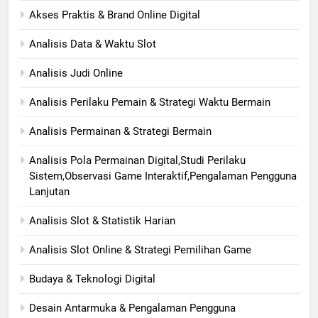
Akses Praktis & Brand Online Digital
Analisis Data & Waktu Slot
Analisis Judi Online
Analisis Perilaku Pemain & Strategi Waktu Bermain
Analisis Permainan & Strategi Bermain
Analisis Pola Permainan Digital,Studi Perilaku
Sistem,Observasi Game Interaktif,Pengalaman Pengguna
Lanjutan
Analisis Slot & Statistik Harian
Analisis Slot Online & Strategi Pemilihan Game
Budaya & Teknologi Digital
Desain Antarmuka & Pengalaman Pengguna