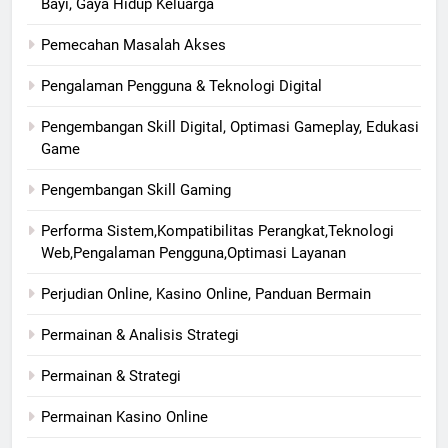
Bayi, Gaya Hidup Keluarga
Pemecahan Masalah Akses
Pengalaman Pengguna & Teknologi Digital
Pengembangan Skill Digital, Optimasi Gameplay, Edukasi
Game
Pengembangan Skill Gaming
Performa Sistem,Kompatibilitas Perangkat,Teknologi
Web,Pengalaman Pengguna,Optimasi Layanan
Perjudian Online, Kasino Online, Panduan Bermain
Permainan & Analisis Strategi
Permainan & Strategi
Permainan Kasino Online