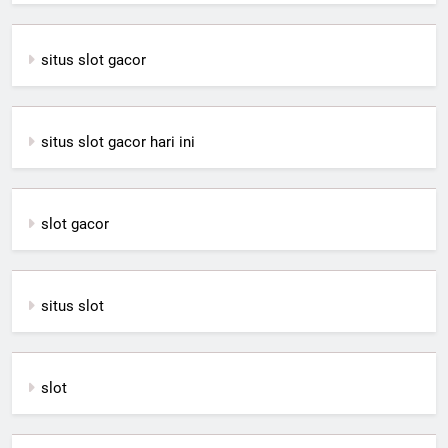
situs slot gacor
situs slot gacor hari ini
slot gacor
situs slot
slot