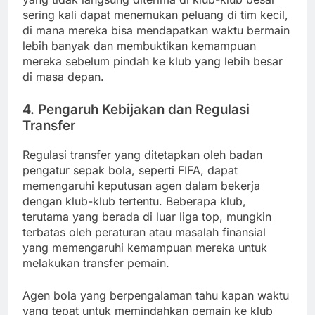
sering kali dapat menemukan peluang di tim kecil,
di mana mereka bisa mendapatkan waktu bermain
lebih banyak dan membuktikan kemampuan
mereka sebelum pindah ke klub yang lebih besar
di masa depan.
4.
Pengaruh Kebijakan dan Regulasi
Transfer
Regulasi transfer yang ditetapkan oleh badan
pengatur sepak bola, seperti FIFA, dapat
memengaruhi keputusan agen dalam bekerja
dengan klub-klub tertentu. Beberapa klub,
terutama yang berada di luar liga top, mungkin
terbatas oleh peraturan atau masalah finansial
yang memengaruhi kemampuan mereka untuk
melakukan transfer pemain.
Agen bola yang berpengalaman tahu kapan waktu
yang tepat untuk memindahkan pemain ke klub