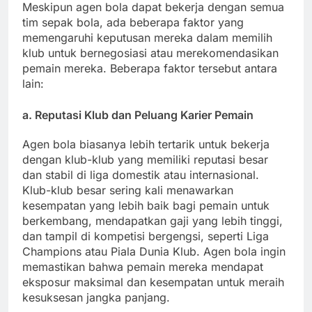
Meskipun agen bola dapat bekerja dengan semua
tim sepak bola, ada beberapa faktor yang
memengaruhi keputusan mereka dalam memilih
klub untuk bernegosiasi atau merekomendasikan
pemain mereka. Beberapa faktor tersebut antara
lain:
a.
Reputasi Klub dan Peluang Karier Pemain
Agen bola biasanya lebih tertarik untuk bekerja
dengan klub-klub yang memiliki reputasi besar
dan stabil di liga domestik atau internasional.
Klub-klub besar sering kali menawarkan
kesempatan yang lebih baik bagi pemain untuk
berkembang, mendapatkan gaji yang lebih tinggi,
dan tampil di kompetisi bergengsi, seperti Liga
Champions atau Piala Dunia Klub. Agen bola ingin
memastikan bahwa pemain mereka mendapat
eksposur maksimal dan kesempatan untuk meraih
kesuksesan jangka panjang.