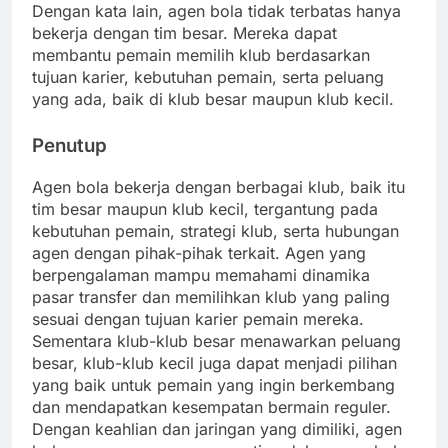
Dengan kata lain, agen bola tidak terbatas hanya
bekerja dengan tim besar. Mereka dapat
membantu pemain memilih klub berdasarkan
tujuan karier, kebutuhan pemain, serta peluang
yang ada, baik di klub besar maupun klub kecil.
Penutup
Agen bola bekerja dengan berbagai klub, baik itu
tim besar maupun klub kecil, tergantung pada
kebutuhan pemain, strategi klub, serta hubungan
agen dengan pihak-pihak terkait. Agen yang
berpengalaman mampu memahami dinamika
pasar transfer dan memilihkan klub yang paling
sesuai dengan tujuan karier pemain mereka.
Sementara klub-klub besar menawarkan peluang
besar, klub-klub kecil juga dapat menjadi pilihan
yang baik untuk pemain yang ingin berkembang
dan mendapatkan kesempatan bermain reguler.
Dengan keahlian dan jaringan yang dimiliki, agen