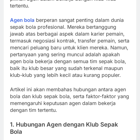
tertentu.
Agen bola
berperan sangat penting dalam dunia
sepak bola profesional. Mereka bertanggung
jawab atas berbagai aspek dalam karier pemain,
termasuk negosiasi kontrak, transfer pemain, serta
mencari peluang baru untuk klien mereka. Namun,
pertanyaan yang sering muncul adalah apakah
agen bola bekerja dengan semua tim sepak bola,
baik itu klub besar yang sudah terkenal maupun
klub-klub yang lebih kecil atau kurang populer.
Artikel ini akan membahas hubungan antara agen
bola dan klub sepak bola, serta faktor-faktor yang
memengaruhi keputusan agen dalam bekerja
dengan tim tertentu.
1.
Hubungan Agen dengan Klub Sepak
Bola