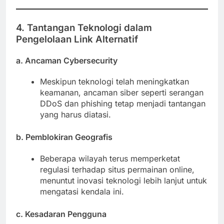
4. Tantangan Teknologi dalam
Pengelolaan Link Alternatif
a. Ancaman Cybersecurity
Meskipun teknologi telah meningkatkan
keamanan, ancaman siber seperti serangan
DDoS dan phishing tetap menjadi tantangan
yang harus diatasi.
b. Pemblokiran Geografis
Beberapa wilayah terus memperketat
regulasi terhadap situs permainan online,
menuntut inovasi teknologi lebih lanjut untuk
mengatasi kendala ini.
c. Kesadaran Pengguna