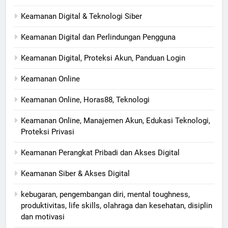
Keamanan Digital & Teknologi Siber
Keamanan Digital dan Perlindungan Pengguna
Keamanan Digital, Proteksi Akun, Panduan Login
Keamanan Online
Keamanan Online, Horas88, Teknologi
Keamanan Online, Manajemen Akun, Edukasi Teknologi,
Proteksi Privasi
Keamanan Perangkat Pribadi dan Akses Digital
Keamanan Siber & Akses Digital
kebugaran, pengembangan diri, mental toughness,
produktivitas, life skills, olahraga dan kesehatan, disiplin
dan motivasi