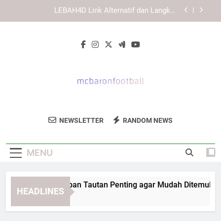
Skip
KAYA787 Alternatif dengan Dukungan Akses
to
untuk Pengguna Mobile
content
Cara Menangani Pesan Kesalahan pada Halaman
KAYA787 Alternatif
Panduan Menyimpan Tautan Penting agar Mudah
Ditemukan dan Tetap Aman
LEBAH4D Link Alternatif dan Langkah
Mengoptimalkan Kinerja Browser
KAYA787 Alternatif dengan Dukungan Akses
untuk Pengguna Mobile
MC Baron
Ikuti Berita Dan Ulasan Terbaru Seputar
Cara Menangani Pesan Kesalahan pada Halaman
NEWSLETTER
RANDOM NEWS
Football
KAYA787 Alternatif
Dunia Sepak Bola Di MC Baron Football.
MENU
nduan Menyimpan Tautan Penting agar Mudah Ditemukan da
HEADLINES
Weeks Ago