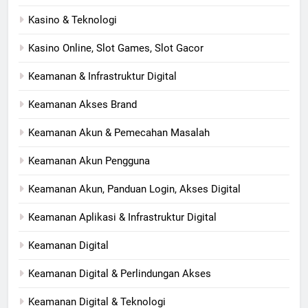
Kasino & Teknologi
Kasino Online, Slot Games, Slot Gacor
Keamanan & Infrastruktur Digital
Keamanan Akses Brand
Keamanan Akun & Pemecahan Masalah
Keamanan Akun Pengguna
Keamanan Akun, Panduan Login, Akses Digital
Keamanan Aplikasi & Infrastruktur Digital
Keamanan Digital
Keamanan Digital & Perlindungan Akses
Keamanan Digital & Teknologi