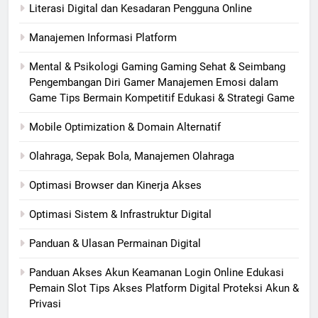
Literasi Digital dan Kesadaran Pengguna Online
Manajemen Informasi Platform
Mental & Psikologi Gaming Gaming Sehat & Seimbang
Pengembangan Diri Gamer Manajemen Emosi dalam
Game Tips Bermain Kompetitif Edukasi & Strategi Game
Mobile Optimization & Domain Alternatif
Olahraga, Sepak Bola, Manajemen Olahraga
Optimasi Browser dan Kinerja Akses
Optimasi Sistem & Infrastruktur Digital
Panduan & Ulasan Permainan Digital
Panduan Akses Akun Keamanan Login Online Edukasi
Pemain Slot Tips Akses Platform Digital Proteksi Akun &
Privasi