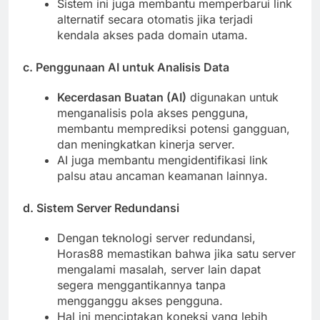
Sistem ini juga membantu memperbarui link
alternatif secara otomatis jika terjadi
kendala akses pada domain utama.
c. Penggunaan AI untuk Analisis Data
Kecerdasan Buatan (AI)
digunakan untuk
menganalisis pola akses pengguna,
membantu memprediksi potensi gangguan,
dan meningkatkan kinerja server.
AI juga membantu mengidentifikasi link
palsu atau ancaman keamanan lainnya.
d. Sistem Server Redundansi
Dengan teknologi server redundansi,
Horas88 memastikan bahwa jika satu server
mengalami masalah, server lain dapat
segera menggantikannya tanpa
mengganggu akses pengguna.
Hal ini menciptakan koneksi yang lebih