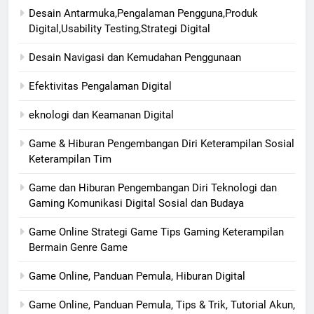
Desain Antarmuka,Pengalaman Pengguna,Produk
Digital,Usability Testing,Strategi Digital
Desain Navigasi dan Kemudahan Penggunaan
Efektivitas Pengalaman Digital
eknologi dan Keamanan Digital
Game & Hiburan Pengembangan Diri Keterampilan Sosial
Keterampilan Tim
Game dan Hiburan Pengembangan Diri Teknologi dan
Gaming Komunikasi Digital Sosial dan Budaya
Game Online Strategi Game Tips Gaming Keterampilan
Bermain Genre Game
Game Online, Panduan Pemula, Hiburan Digital
Game Online, Panduan Pemula, Tips & Trik, Tutorial Akun,