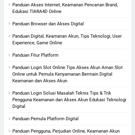
Panduan Akses Internet, Keamanan Pencarian Brand,
Edukasi TIARA4D Online
Panduan Browser dan Akses Digital
Panduan Digital, Keamanan Akun, Tips Teknologi, User
Experience, Game Online
Panduan Fitur Platform
Panduan Login Slot Online Tips Akses Akun Aman Slot
Online untuk Pemula Kenyamanan Bermain Digital
Keamanan dan Akses Akun
Panduan Login Solusi Masalah Teknis Tips & Trik
Pengguna Keamanan dan Akses Akun Edukasi Teknologi
Digital
Panduan Pemula Platform Digital
Panduan Pengguna, Perjudian Online, Keamanan Akun