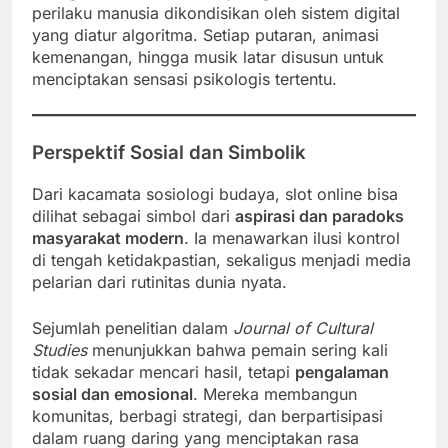
perilaku manusia dikondisikan oleh sistem digital
yang diatur algoritma. Setiap putaran, animasi
kemenangan, hingga musik latar disusun untuk
menciptakan sensasi psikologis tertentu.
Perspektif Sosial dan Simbolik
Dari kacamata sosiologi budaya, slot online bisa
dilihat sebagai simbol dari
aspirasi dan paradoks
masyarakat modern
. Ia menawarkan ilusi kontrol
di tengah ketidakpastian, sekaligus menjadi media
pelarian dari rutinitas dunia nyata.
Sejumlah penelitian dalam
Journal of Cultural
Studies
menunjukkan bahwa pemain sering kali
tidak sekadar mencari hasil, tetapi
pengalaman
sosial dan emosional
. Mereka membangun
komunitas, berbagi strategi, dan berpartisipasi
dalam ruang daring yang menciptakan rasa