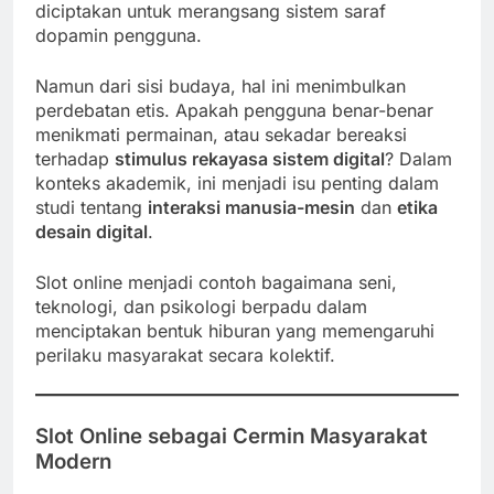
diciptakan untuk merangsang sistem saraf
dopamin pengguna.
Namun dari sisi budaya, hal ini menimbulkan
perdebatan etis. Apakah pengguna benar-benar
menikmati permainan, atau sekadar bereaksi
terhadap
stimulus rekayasa sistem digital
? Dalam
konteks akademik, ini menjadi isu penting dalam
studi tentang
interaksi manusia-mesin
dan
etika
desain digital
.
Slot online menjadi contoh bagaimana seni,
teknologi, dan psikologi berpadu dalam
menciptakan bentuk hiburan yang memengaruhi
perilaku masyarakat secara kolektif.
Slot Online sebagai Cermin Masyarakat
Modern