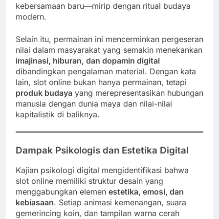
kebersamaan baru—mirip dengan ritual budaya
modern.
Selain itu, permainan ini mencerminkan pergeseran
nilai dalam masyarakat yang semakin menekankan
imajinasi, hiburan, dan dopamin digital
dibandingkan pengalaman material. Dengan kata
lain, slot online bukan hanya permainan, tetapi
produk budaya
yang merepresentasikan hubungan
manusia dengan dunia maya dan nilai-nilai
kapitalistik di baliknya.
Dampak Psikologis dan Estetika Digital
Kajian psikologi digital mengidentifikasi bahwa
slot online memiliki struktur desain yang
menggabungkan elemen
estetika, emosi, dan
kebiasaan
. Setiap animasi kemenangan, suara
gemerincing koin, dan tampilan warna cerah