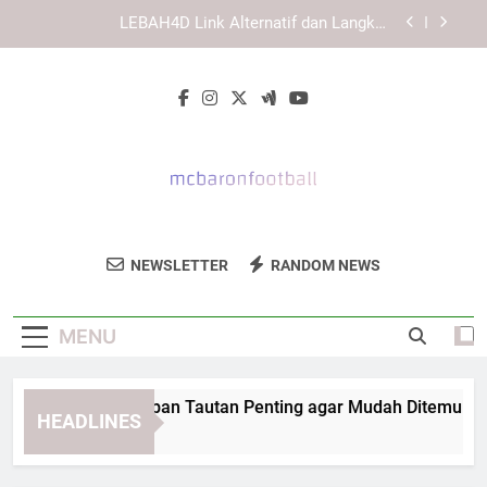
Skip
KAYA787 Alternatif dengan Dukungan Akses
to
untuk Pengguna Mobile
content
Cara Menangani Pesan Kesalahan pada Halaman
KAYA787 Alternatif
Panduan Menyimpan Tautan Penting agar Mudah
Ditemukan dan Tetap Aman
LEBAH4D Link Alternatif dan Langkah
Mengoptimalkan Kinerja Browser
KAYA787 Alternatif dengan Dukungan Akses
untuk Pengguna Mobile
MC Baron
Ikuti Berita Dan Ulasan Terbaru Seputar
Cara Menangani Pesan Kesalahan pada Halaman
NEWSLETTER
RANDOM NEWS
Football
KAYA787 Alternatif
Dunia Sepak Bola Di MC Baron Football.
MENU
nduan Menyimpan Tautan Penting agar Mudah Ditemukan da
HEADLINES
Weeks Ago