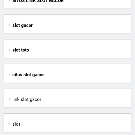
SITUS LINK SLOT GACOR
slot gacor
slot toto
situs slot gacor
link slot gacor
slot