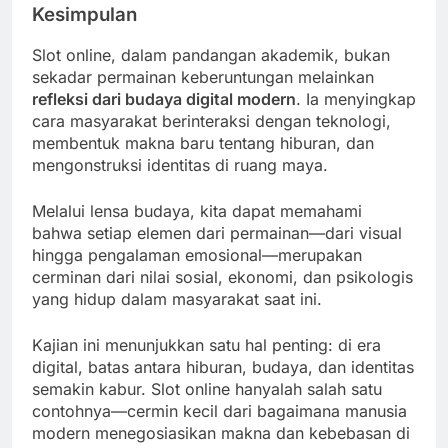
Kesimpulan
Slot online, dalam pandangan akademik, bukan
sekadar permainan keberuntungan melainkan
refleksi dari budaya digital modern
. Ia menyingkap
cara masyarakat berinteraksi dengan teknologi,
membentuk makna baru tentang hiburan, dan
mengonstruksi identitas di ruang maya.
Melalui lensa budaya, kita dapat memahami
bahwa setiap elemen dari permainan—dari visual
hingga pengalaman emosional—merupakan
cerminan dari nilai sosial, ekonomi, dan psikologis
yang hidup dalam masyarakat saat ini.
Kajian ini menunjukkan satu hal penting: di era
digital, batas antara hiburan, budaya, dan identitas
semakin kabur. Slot online hanyalah salah satu
contohnya—cermin kecil dari bagaimana manusia
modern menegosiasikan makna dan kebebasan di