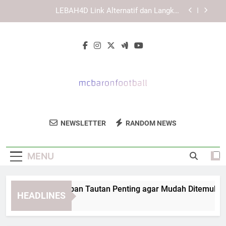
Skip
KAYA787 Alternatif dengan Dukungan Akses
to
untuk Pengguna Mobile
content
Cara Menangani Pesan Kesalahan pada Halaman
KAYA787 Alternatif
Panduan Menyimpan Tautan Penting agar Mudah
Ditemukan dan Tetap Aman
LEBAH4D Link Alternatif dan Langkah
Mengoptimalkan Kinerja Browser
KAYA787 Alternatif dengan Dukungan Akses
untuk Pengguna Mobile
MC Baron
Ikuti Berita Dan Ulasan Terbaru Seputar
Cara Menangani Pesan Kesalahan pada Halaman
NEWSLETTER
RANDOM NEWS
Football
KAYA787 Alternatif
Dunia Sepak Bola Di MC Baron Football.
MENU
nduan Menyimpan Tautan Penting agar Mudah Ditemukan da
HEADLINES
Weeks Ago