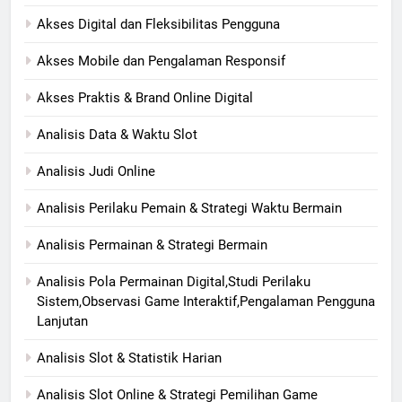
Akses Digital dan Fleksibilitas Pengguna
Akses Mobile dan Pengalaman Responsif
Akses Praktis & Brand Online Digital
Analisis Data & Waktu Slot
Analisis Judi Online
Analisis Perilaku Pemain & Strategi Waktu Bermain
Analisis Permainan & Strategi Bermain
Analisis Pola Permainan Digital,Studi Perilaku
Sistem,Observasi Game Interaktif,Pengalaman Pengguna
Lanjutan
Analisis Slot & Statistik Harian
Analisis Slot Online & Strategi Pemilihan Game