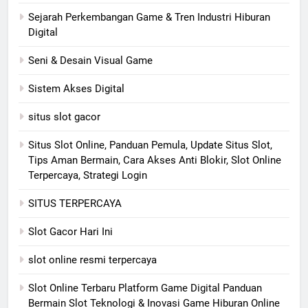
Sejarah Perkembangan Game & Tren Industri Hiburan
Digital
Seni & Desain Visual Game
Sistem Akses Digital
situs slot gacor
Situs Slot Online, Panduan Pemula, Update Situs Slot,
Tips Aman Bermain, Cara Akses Anti Blokir, Slot Online
Terpercaya, Strategi Login
SITUS TERPERCAYA
Slot Gacor Hari Ini
slot online resmi terpercaya
Slot Online Terbaru Platform Game Digital Panduan
Bermain Slot Teknologi & Inovasi Game Hiburan Online