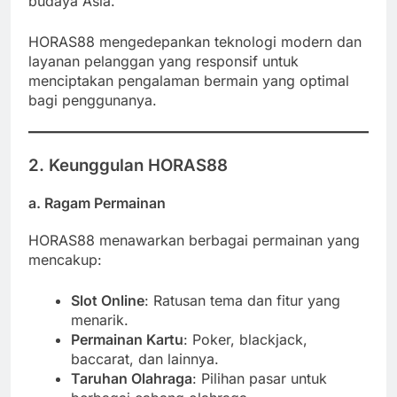
budaya Asia.
HORAS88 mengedepankan teknologi modern dan
layanan pelanggan yang responsif untuk
menciptakan pengalaman bermain yang optimal
bagi penggunanya.
2. Keunggulan HORAS88
a. Ragam Permainan
HORAS88 menawarkan berbagai permainan yang
mencakup:
Slot Online
: Ratusan tema dan fitur yang
menarik.
Permainan Kartu
: Poker, blackjack,
baccarat, dan lainnya.
Taruhan Olahraga
: Pilihan pasar untuk