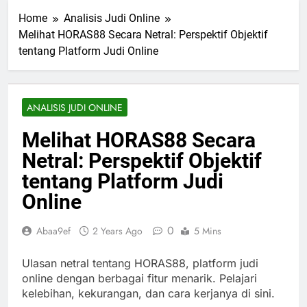
Home
Analisis Judi Online
Melihat HORAS88 Secara Netral: Perspektif Objektif
tentang Platform Judi Online
ANALISIS JUDI ONLINE
Melihat HORAS88 Secara
Netral: Perspektif Objektif
tentang Platform Judi
Online
0
Abaa9ef
2 Years Ago
5 Mins
Ulasan netral tentang HORAS88, platform judi
online dengan berbagai fitur menarik. Pelajari
kelebihan, kekurangan, dan cara kerjanya di sini.