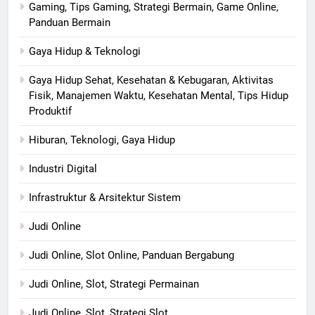
Gaming, Tips Gaming, Strategi Bermain, Game Online,
Panduan Bermain
Gaya Hidup & Teknologi
Gaya Hidup Sehat, Kesehatan & Kebugaran, Aktivitas
Fisik, Manajemen Waktu, Kesehatan Mental, Tips Hidup
Produktif
Hiburan, Teknologi, Gaya Hidup
Industri Digital
Infrastruktur & Arsitektur Sistem
Judi Online
Judi Online, Slot Online, Panduan Bergabung
Judi Online, Slot, Strategi Permainan
Judi Online, Slot, Strategi Slot