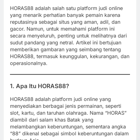
HORAS88 adalah salah satu platform judi online
yang menarik perhatian banyak pemain karena
reputasinya sebagai situs yang aman, adil, dan
gacor. Namun, untuk memahami platform ini
secara menyeluruh, penting untuk melihatnya dari
sudut pandang yang netral. Artikel ini bertujuan
memberikan gambaran yang seimbang tentang
HORAS88, termasuk keunggulan, kekurangan, dan
operasionalnya.
1. Apa Itu HORAS88?
HORAS88 adalah platform judi online yang
menyediakan berbagai jenis permainan, seperti
slot, kartu, dan taruhan olahraga. Nama “HORAS”
diambil dari salam khas Batak yang
melambangkan keberuntungan, sementara angka
“88” dikenal sebagai simbol keberuntungan dalam