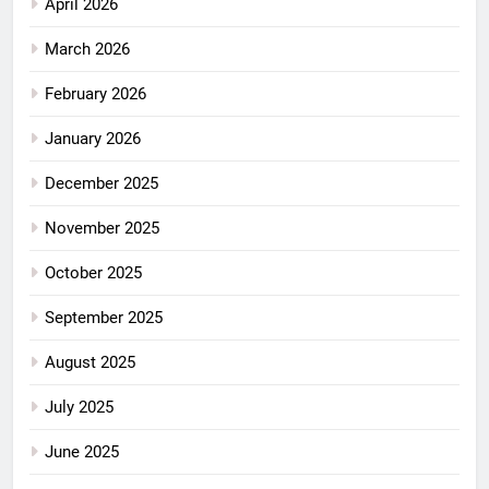
April 2026
March 2026
February 2026
January 2026
December 2025
November 2025
October 2025
September 2025
August 2025
July 2025
June 2025