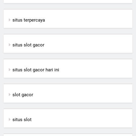
situs terpercaya
situs slot gacor
situs slot gacor hari ini
slot gacor
situs slot