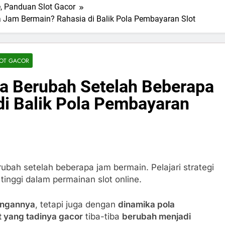
e, Panduan Slot Gacor
 Jam Bermain? Rahasia di Balik Pola Pembayaran Slot
LOT GACOR
a Berubah Setelah Beberapa
i Balik Pola Pembayaran
bah setelah beberapa jam bermain. Pelajari strategi
tinggi dalam permainan slot online.
ngannya
, tetapi juga dengan
dinamika pola
t yang tadinya gacor
tiba-tiba
berubah menjadi