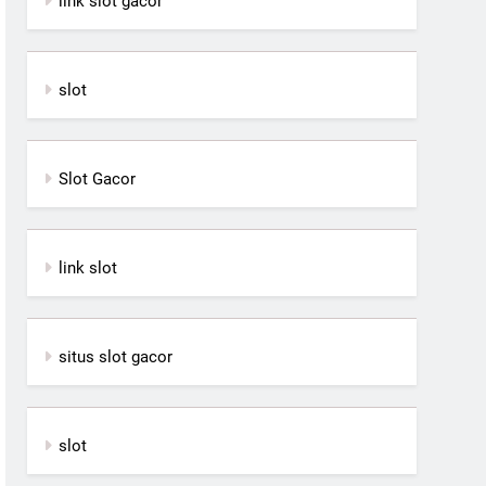
link slot gacor
slot
Slot Gacor
link slot
situs slot gacor
slot