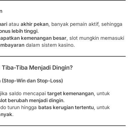
n
ari
atau
akhir pekan
, banyak pemain aktif, sehingga
nus lebih tinggi
.
apatkan kemenangan besar
, slot mungkin memasuki
embayaran
dalam sistem kasino.
Tiba-Tiba Menjadi Dingin?
 (Stop-Win dan Stop-Loss)
jika saldo mencapai
target kemenangan
, untuk
ot berubah menjadi dingin
.
ldo turun hingga
batas kerugian tertentu
, untuk
anyak
.