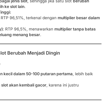
agai jenis slot
, sehingga jika satu slot
berubah
h ke slot lain
.
inggi:
: RTP 96,51%, terkenal dengan
multiplier besar dalam
y)
: RTP 96,5%, menawarkan
multiplier tanpa batas
eluang menang besar
.
Slot Berubah Menjadi Dingin
a
 kecil dalam 50-100 putaran pertama
, lebih baik
slot akan kembali gacor
, karena ini justru