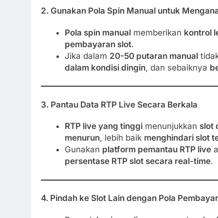
2. Gunakan Pola Spin Manual untuk Mengana
Pola spin manual
memberikan
kontrol 
pembayaran slot
.
Jika dalam
20-50 putaran manual
tida
dalam kondisi dingin
, dan sebaiknya
be
3. Pantau Data RTP Live Secara Berkala
RTP live yang tinggi
menunjukkan
slot
menurun
, lebih baik
menghindari slot t
Gunakan
platform pemantau RTP live
a
persentase RTP slot secara real-time
.
4. Pindah ke Slot Lain dengan Pola Pembayar