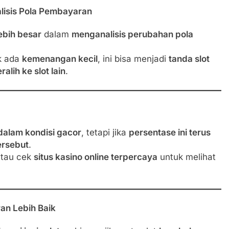
lisis Pola Pembayaran
lebih besar
dalam
menganalisis perubahan pola
k ada
kemenangan kecil
, ini bisa menjadi
tanda slot
ralih ke slot lain
.
 dalam kondisi gacor
, tetapi jika
persentase ini terus
ersebut
.
tau cek
situs kasino online terpercaya
untuk melihat
an Lebih Baik