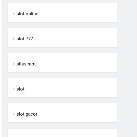
slot online
slot 777
situs slot
slot
slot gacor