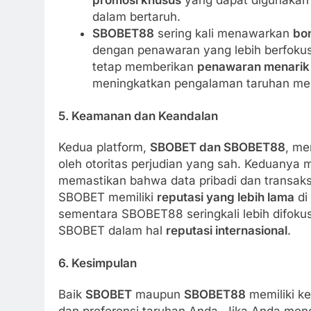
dalam bertaruh.
SBOBET88
sering kali menawarkan
bo
dengan penawaran yang lebih berfoku
tetap memberikan
penawaran menarik
meningkatkan pengalaman taruhan me
5.
Keamanan dan Keandalan
Kedua platform,
SBOBET dan SBOBET88
, me
oleh otoritas perjudian yang sah. Keduany
memastikan bahwa data pribadi dan transak
SBOBET memiliki
reputasi yang lebih lama
di
sementara SBOBET88 seringkali lebih difokus
SBOBET dalam hal
reputasi internasional
.
6.
Kesimpulan
Baik
SBOBET
maupun
SBOBET88
memiliki k
dan preferensi taruhan Anda. Jika Anda men