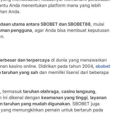
tu Anda menentukan platform mana yang lebih
uhan Anda.
daan utama antara SBOBET dan SBOBET88
, mulai
aman pengguna
, agar Anda bisa membuat keputusan
an.
terbesar dan terpercaya
di dunia yang menawarkan
nan kasino online. Didirikan pada tahun 2004,
sbobet
m taruhan yang sah
dan memiliki lisensi dari beberapa
n, termasuk
taruhan olahraga
,
casino langsung
,
rm ini dikenal dengan
keamanan yang tinggi
,
layanan
n taruhan yang mudah digunakan
. SBOBET juga
), yang memungkinkan pemain untuk bertaruh pada