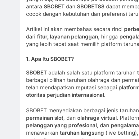
antara
SBOBET
dan
SBOBET88
dapat memban
cocok dengan kebutuhan dan preferensi tar
Artikel ini akan membahas secara rinci
perbe
dari
fitur, layanan pelanggan
, hingga
pengal
yang lebih tepat saat memilih platform taruh
1.
Apa Itu SBOBET?
SBOBET
adalah salah satu platform taruhan
berbagai pilihan taruhan olahraga dan permai
telah mendapatkan reputasi sebagai
platfor
otoritas perjudian internasional
.
SBOBET menyediakan berbagai jenis taruha
permainan slot
, dan
olahraga virtual
. Platfo
pelanggan yang profesional
, dan
pengalama
menawarkan
taruhan langsung
(live betting