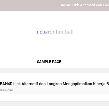
LEBAH4D Link Alternatif dan La
KAYA787 Alternatif dengan D
Cara Menangani Pesan Kesala
Panduan Menyimpan Tautan Penting 
Baron Football
LEBAH4D Link Alternatif dan La
ta Dan Ulasan Terbaru Seputar Dunia Sepak Bola Di MC Baron Fo
KAYA787 Alternatif dengan D
SAMPLE PAGE
Cara Menangani Pesan Kesala
nk Alternatif dan Langkah Mengoptimalkan Kinerja Browser