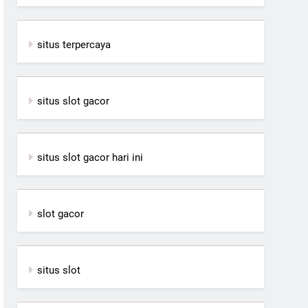
situs terpercaya
situs slot gacor
situs slot gacor hari ini
slot gacor
situs slot