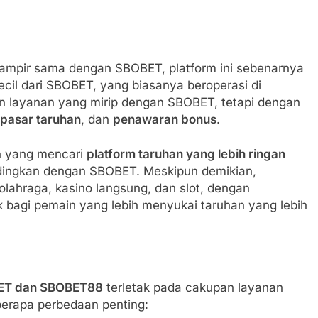
ampir sama dengan SBOBET, platform ini sebenarnya
kecil dari SBOBET, yang biasanya beroperasi di
an layanan yang mirip dengan SBOBET, tetapi dengan
, pasar taruhan
, dan
penawaran bonus
.
n yang mencari
platform taruhan yang lebih ringan
ingkan dengan SBOBET. Meskipun demikian,
ahraga, kasino langsung, dan slot, dengan
bagi pemain yang lebih menyukai taruhan yang lebih
BET dan SBOBET88
terletak pada cakupan layanan
berapa perbedaan penting: