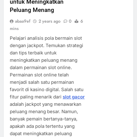
untuk Meningkatkan
Peluang Menang
abaa9ef
2 years ago
0
6
mins
Pelajari analisis pola bermain slot
dengan jackpot. Temukan strategi
dan tips terbaik untuk
meningkatkan peluang menang
dalam permainan slot online.
Permainan slot online telah
menjadi salah satu permainan
favorit di kasino digital. Salah satu
fitur paling menarik dari
slot gacor
adalah jackpot yang menawarkan
peluang menang besar. Namun,
banyak pemain bertanya-tanya,
apakah ada pola tertentu yang
dapat meningkatkan peluang