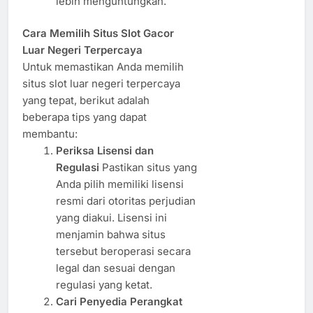
lebih menguntungkan.
Cara Memilih Situs Slot Gacor
Luar Negeri Terpercaya
Untuk memastikan Anda memilih
situs slot luar negeri terpercaya
yang tepat, berikut adalah
beberapa tips yang dapat
membantu:
Periksa Lisensi dan
Regulasi
Pastikan situs yang
Anda pilih memiliki lisensi
resmi dari otoritas perjudian
yang diakui. Lisensi ini
menjamin bahwa situs
tersebut beroperasi secara
legal dan sesuai dengan
regulasi yang ketat.
Cari Penyedia Perangkat