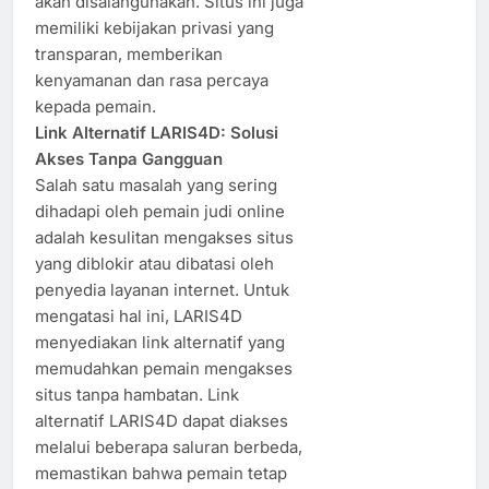
akan disalahgunakan. Situs ini juga
memiliki kebijakan privasi yang
transparan, memberikan
kenyamanan dan rasa percaya
kepada pemain.
Link Alternatif LARIS4D: Solusi
Akses Tanpa Gangguan
Salah satu masalah yang sering
dihadapi oleh pemain judi online
adalah kesulitan mengakses situs
yang diblokir atau dibatasi oleh
penyedia layanan internet. Untuk
mengatasi hal ini, LARIS4D
menyediakan link alternatif yang
memudahkan pemain mengakses
situs tanpa hambatan. Link
alternatif LARIS4D dapat diakses
melalui beberapa saluran berbeda,
memastikan bahwa pemain tetap