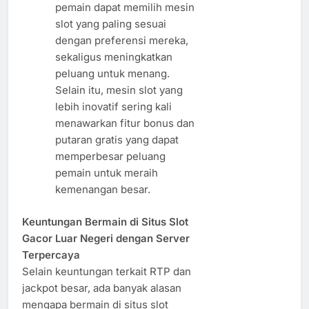
pemain dapat memilih mesin
slot yang paling sesuai
dengan preferensi mereka,
sekaligus meningkatkan
peluang untuk menang.
Selain itu, mesin slot yang
lebih inovatif sering kali
menawarkan fitur bonus dan
putaran gratis yang dapat
memperbesar peluang
pemain untuk meraih
kemenangan besar.
Keuntungan Bermain di Situs Slot
Gacor Luar Negeri dengan Server
Terpercaya
Selain keuntungan terkait RTP dan
jackpot besar, ada banyak alasan
mengapa bermain di situs slot