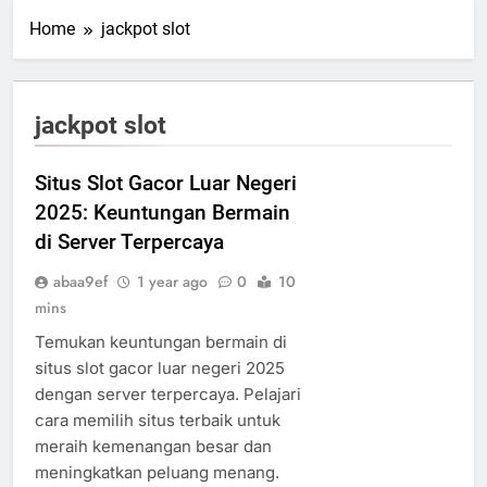
Home
jackpot slot
jackpot slot
Situs Slot Gacor Luar Negeri
2025: Keuntungan Bermain
di Server Terpercaya
abaa9ef
1 year ago
0
10
mins
Temukan keuntungan bermain di
situs slot gacor luar negeri 2025
dengan server terpercaya. Pelajari
cara memilih situs terbaik untuk
meraih kemenangan besar dan
meningkatkan peluang menang.