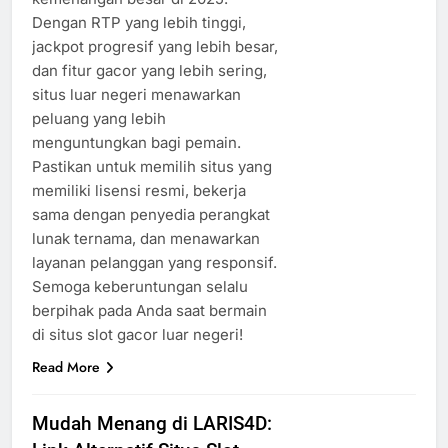
Dengan RTP yang lebih tinggi,
jackpot progresif yang lebih besar,
dan fitur gacor yang lebih sering,
situs luar negeri menawarkan
peluang yang lebih
menguntungkan bagi pemain.
Pastikan untuk memilih situs yang
memiliki lisensi resmi, bekerja
sama dengan penyedia perangkat
lunak ternama, dan menawarkan
layanan pelanggan yang responsif.
Semoga keberuntungan selalu
berpihak pada Anda saat bermain
di situs slot gacor luar negeri!
Read More
Mudah Menang di LARIS4D: