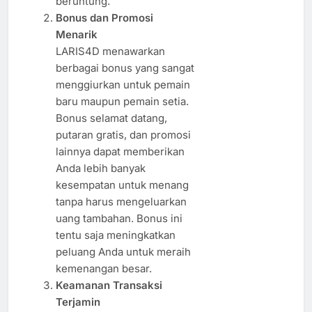
beruntung.
Bonus dan Promosi
Menarik
LARIS4D menawarkan
berbagai bonus yang sangat
menggiurkan untuk pemain
baru maupun pemain setia.
Bonus selamat datang,
putaran gratis, dan promosi
lainnya dapat memberikan
Anda lebih banyak
kesempatan untuk menang
tanpa harus mengeluarkan
uang tambahan. Bonus ini
tentu saja meningkatkan
peluang Anda untuk meraih
kemenangan besar.
Keamanan Transaksi
Terjamin