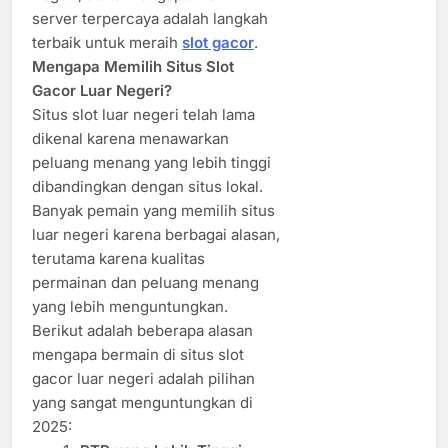
server terpercaya adalah langkah
terbaik untuk meraih
slot gacor
.
Mengapa Memilih Situs Slot
Gacor Luar Negeri?
Situs slot luar negeri telah lama
dikenal karena menawarkan
peluang menang yang lebih tinggi
dibandingkan dengan situs lokal.
Banyak pemain yang memilih situs
luar negeri karena berbagai alasan,
terutama karena kualitas
permainan dan peluang menang
yang lebih menguntungkan.
Berikut adalah beberapa alasan
mengapa bermain di situs slot
gacor luar negeri adalah pilihan
yang sangat menguntungkan di
2025: