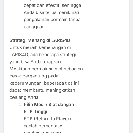
cepat dan efektif, sehingga
Anda bisa terus menikmati
pengalaman bermain tanpa
gangguan.
Strategi Menang di LARIS4D
Untuk meraih kemenangan di
LARIS4D, ada beberapa strategi
yang bisa Anda terapkan.
Meskipun permainan slot sebagian
besar bergantung pada
keberuntungan, beberapa tips ini
dapat membantu meningkatkan
peluang Anda:
Pilih Mesin Slot dengan
RTP Tinggi
RTP (Return to Player)
adalah persentase
pembayaran yang