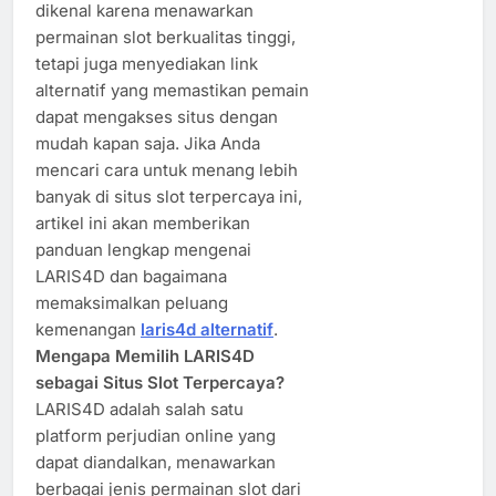
dikenal karena menawarkan
permainan slot berkualitas tinggi,
tetapi juga menyediakan link
alternatif yang memastikan pemain
dapat mengakses situs dengan
mudah kapan saja. Jika Anda
mencari cara untuk menang lebih
banyak di situs slot terpercaya ini,
artikel ini akan memberikan
panduan lengkap mengenai
LARIS4D dan bagaimana
memaksimalkan peluang
kemenangan
laris4d alternatif
.
Mengapa Memilih LARIS4D
sebagai Situs Slot Terpercaya?
LARIS4D adalah salah satu
platform perjudian online yang
dapat diandalkan, menawarkan
berbagai jenis permainan slot dari