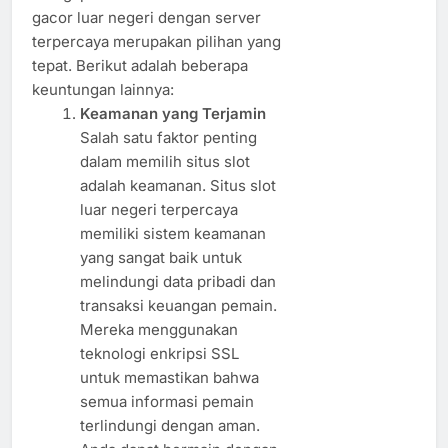
gacor luar negeri dengan server
terpercaya merupakan pilihan yang
tepat. Berikut adalah beberapa
keuntungan lainnya:
Keamanan yang Terjamin
Salah satu faktor penting
dalam memilih situs slot
adalah keamanan. Situs slot
luar negeri terpercaya
memiliki sistem keamanan
yang sangat baik untuk
melindungi data pribadi dan
transaksi keuangan pemain.
Mereka menggunakan
teknologi enkripsi SSL
untuk memastikan bahwa
semua informasi pemain
terlindungi dengan aman.