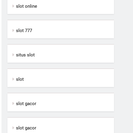
slot online
slot 777
situs slot
slot
slot gacor
slot gacor