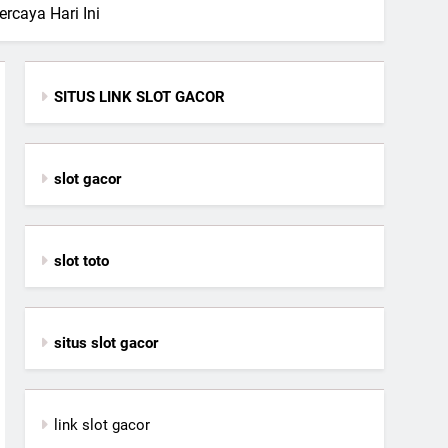
rcaya Hari Ini
SITUS LINK SLOT GACOR
slot gacor
slot toto
situs slot gacor
link slot gacor