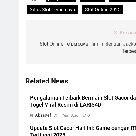
Situs Slot Terpercaya
Slot Online 2025
Previou
Post
navigation
Slot Online Terpercaya Hari Ini dengan Jackp
Terbes
Related News
Pengalaman Terbaik Bermain Slot Gacor d
Togel Viral Resmi di LARIS4D
Abaa9ef
1 Year Ago
0
Update Slot Gacor Hari Ini: Game dengan R
Tertinggi 2025