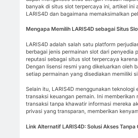
banyak di situs slot terpercaya ini, artikel
LARIS4D dan bagaimana memaksimalkan p
Mengapa Memilih LARIS4D sebagai Situs Slo
LARIS4D adalah salah satu platform perjudi
berbagai jenis permainan slot dari penyedia 
reputasi sebagai situs slot terpercaya ka
Dengan lisensi resmi yang dikeluarkan ole
setiap permainan yang disediakan memiliki s
Selain itu, LARIS4D menggunakan teknologi en
transaksi keuangan pemain. Ini memberikan
transaksi tanpa khawatir informasi mereka ak
privasi yang transparan, memberikan kenya
Link Alternatif LARIS4D: Solusi Akses Tanp