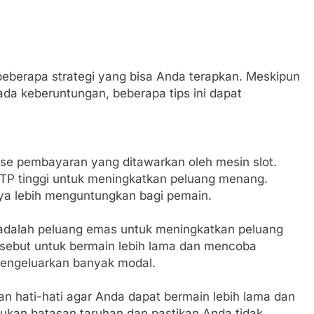
eberapa strategi yang bisa Anda terapkan. Meskipun
da keberuntungan, beberapa tips ini dapat
ase pembayaran yang ditawarkan oleh mesin slot.
RTP tinggi untuk meningkatkan peluang menang.
ya lebih menguntungkan bagi pemain.
adalah peluang emas untuk meningkatkan peluang
ebut untuk bermain lebih lama dan mencoba
mengeluarkan banyak modal.
an hati-hati agar Anda dapat bermain lebih lama dan
kan batasan taruhan dan pastikan Anda tidak