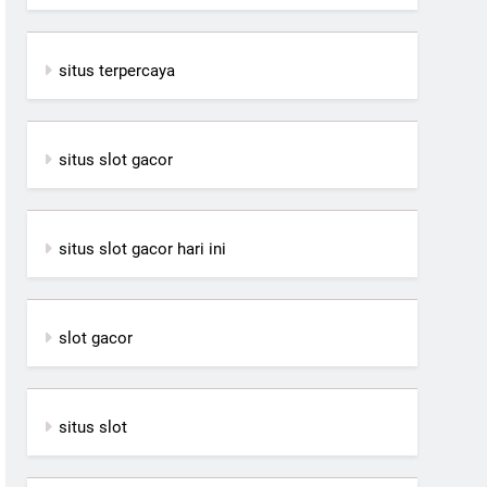
situs terpercaya
situs slot gacor
situs slot gacor hari ini
slot gacor
situs slot