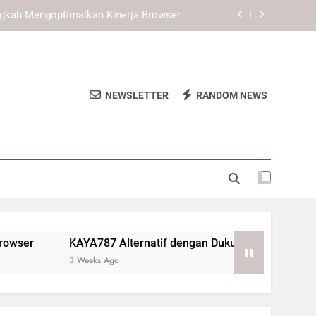
ngkah Mengoptimalkan Kinerja Browser
ukungan Akses untuk Pengguna Mobile
han pada Halaman KAYA787 Alternatif
NEWSLETTER
RANDOM NEWS
agar Mudah Ditemukan dan Tetap Aman
ngkah Mengoptimalkan Kinerja Browser
otball.
ukungan Akses untuk Pengguna Mobile
han pada Halaman KAYA787 Alternatif
KAYA787 Alternatif dengan Dukungan Akses untuk Penggun
3 Weeks Ago