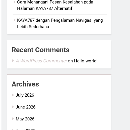
Cara Menangani Pesan Kesalahan pada
Halaman KAYA787 Alternatif
KAYA787 dengan Pengalaman Navigasi yang
Lebih Sederhana
Recent Comments
A WordPress Commenter
on
Hello world!
Archives
July 2026
June 2026
May 2026