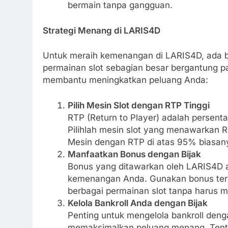
bermain tanpa gangguan.
Strategi Menang di LARIS4D
Untuk meraih kemenangan di LARIS4D, ada b
permainan slot sebagian besar bergantung pa
membantu meningkatkan peluang Anda:
Pilih Mesin Slot dengan RTP Tinggi
RTP (Return to Player) adalah persent
Pilihlah mesin slot yang menawarkan 
Mesin dengan RTP di atas 95% biasan
Manfaatkan Bonus dengan Bijak
Bonus yang ditawarkan oleh LARIS4D 
kemenangan Anda. Gunakan bonus ters
berbagai permainan slot tanpa harus 
Kelola Bankroll Anda dengan Bijak
Penting untuk mengelola bankroll deng
memaksimalkan peluang menang. Tentu