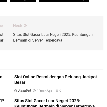
s:
Next:
ot
Situs Slot Gacor Luar Negeri 2025: Keuntungan
ar
Bermain di Server Terpercaya
an
Slot Online Resmi dengan Peluang Jackpot
Besar
Abaa9ef
1 Year Ago
0
TP
Situs Slot Gacor Luar Negeri 2025:
Keuntungan Bermain di Server Terpercaya