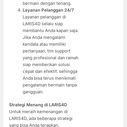
bermain dengan tenang.
Layanan Pelanggan 24/7
Layanan pelanggan di
LARIS4D selalu siap
membantu Anda kapan saja.
Jika Anda mengalami
kendala atau memiliki
pertanyaan, tim support
yang profesional dan ramah
siap memberikan solusi
cepat dan efektif, sehingga
Anda bisa terus menikmati
pengalaman bermain tanpa
gangguan.
Strategi Menang di LARIS4D
Untuk meraih kemenangan di
LARIS4D, ada beberapa strategi
yang bisa Anda terapkan.