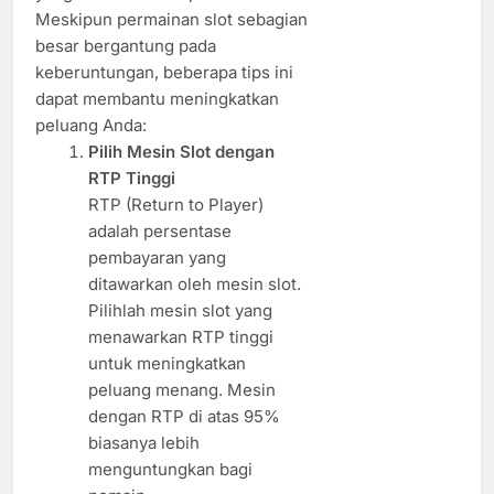
Meskipun permainan slot sebagian
besar bergantung pada
keberuntungan, beberapa tips ini
dapat membantu meningkatkan
peluang Anda:
Pilih Mesin Slot dengan
RTP Tinggi
RTP (Return to Player)
adalah persentase
pembayaran yang
ditawarkan oleh mesin slot.
Pilihlah mesin slot yang
menawarkan RTP tinggi
untuk meningkatkan
peluang menang. Mesin
dengan RTP di atas 95%
biasanya lebih
menguntungkan bagi