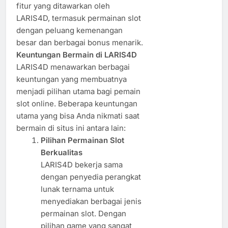
fitur yang ditawarkan oleh
LARIS4D, termasuk permainan slot
dengan peluang kemenangan
besar dan berbagai bonus menarik.
Keuntungan Bermain di LARIS4D
LARIS4D menawarkan berbagai
keuntungan yang membuatnya
menjadi pilihan utama bagi pemain
slot online. Beberapa keuntungan
utama yang bisa Anda nikmati saat
bermain di situs ini antara lain:
Pilihan Permainan Slot
Berkualitas
LARIS4D bekerja sama
dengan penyedia perangkat
lunak ternama untuk
menyediakan berbagai jenis
permainan slot. Dengan
pilihan game yang sangat