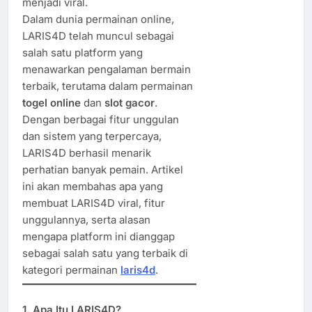
menjadi viral.
Dalam dunia permainan online,
LARIS4D telah muncul sebagai
salah satu platform yang
menawarkan pengalaman bermain
terbaik, terutama dalam permainan
togel online
dan
slot gacor
.
Dengan berbagai fitur unggulan
dan sistem yang terpercaya,
LARIS4D berhasil menarik
perhatian banyak pemain. Artikel
ini akan membahas apa yang
membuat LARIS4D viral, fitur
unggulannya, serta alasan
mengapa platform ini dianggap
sebagai salah satu yang terbaik di
kategori permainan
laris4d
.
1.
Apa Itu LARIS4D?