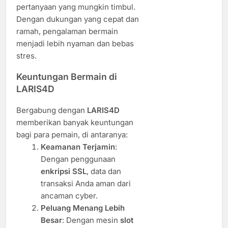
pertanyaan yang mungkin timbul.
Dengan dukungan yang cepat dan
ramah, pengalaman bermain
menjadi lebih nyaman dan bebas
stres.
Keuntungan Bermain di
LARIS4D
Bergabung dengan
LARIS4D
memberikan banyak keuntungan
bagi para pemain, di antaranya:
Keamanan Terjamin
:
Dengan penggunaan
enkripsi SSL
, data dan
transaksi Anda aman dari
ancaman cyber.
Peluang Menang Lebih
Besar
: Dengan mesin
slot