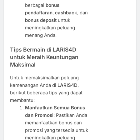
berbagai
bonus
pendaftaran
,
cashback
, dan
bonus deposit
untuk
meningkatkan peluang
menang Anda.
Tips Bermain di LARIS4D
untuk Meraih Keuntungan
Maksimal
Untuk memaksimalkan peluang
kemenangan Anda di
LARIS4D
,
berikut beberapa tips yang dapat
membantu:
Manfaatkan Semua Bonus
dan Promosi
: Pastikan Anda
memanfaatkan bonus dan
promosi yang tersedia untuk
meningkatkan peluang