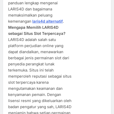
panduan lengkap mengenai
LARIS4D dan bagaimana
memaksimalkan peluang
kemenangan
laris4d alternatif
.
Mengapa Memilih LARIS4D
sebagai Situs Slot Terpercaya?
LARIS4D adalah salah satu
platform perjudian online yang
dapat diandalkan, menawarkan
berbagai jenis permainan slot dari
penyedia perangkat lunak
terkemuka. Situs ini telah
memperoleh reputasi sebagai situs
slot terpercaya karena
mengutamakan keamanan dan
kenyamanan pemain. Dengan
lisensi resmi yang dikeluarkan oleh
badan pengatur yang sah, LARIS4D
menjamin bahwa setiap permainan