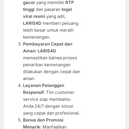
gacor
yang memiliki
RTP
tinggi
dan pasaran
togel
viral resmi
yang adil,
LARIS4D
memberi peluang
lebih besar untuk meraih
kemenangan.
Pembayaran Cepat dan
Aman
:
LARIS4D
memastikan bahwa proses
penarikan kemenangan
dilakukan dengan cepat dan
aman.
Layanan Pelanggan
Responsif
: Tim customer
service siap membantu
Anda 24/7 dengan solusi
yang cepat dan profesional.
Bonus dan Promosi
Menarik
: Manfaatkan