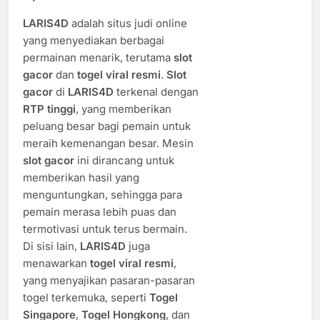
LARIS4D
adalah situs judi online
yang menyediakan berbagai
permainan menarik, terutama
slot
gacor
dan
togel viral resmi
.
Slot
gacor
di
LARIS4D
terkenal dengan
RTP tinggi
, yang memberikan
peluang besar bagi pemain untuk
meraih kemenangan besar. Mesin
slot gacor
ini dirancang untuk
memberikan hasil yang
menguntungkan, sehingga para
pemain merasa lebih puas dan
termotivasi untuk terus bermain.
Di sisi lain,
LARIS4D
juga
menawarkan
togel viral resmi
,
yang menyajikan pasaran-pasaran
togel terkemuka, seperti
Togel
Singapore
,
Togel Hongkong
, dan