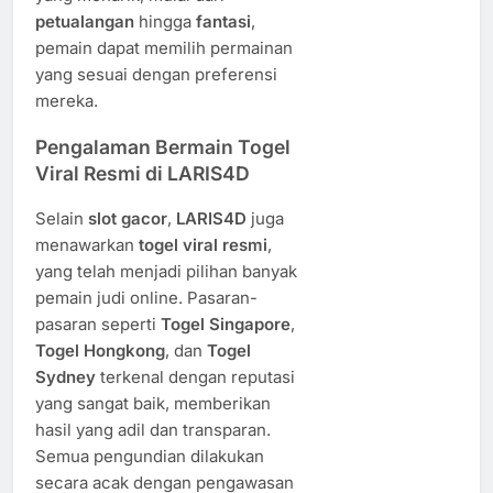
petualangan
hingga
fantasi
,
pemain dapat memilih permainan
yang sesuai dengan preferensi
mereka.
Pengalaman Bermain Togel
Viral Resmi di LARIS4D
Selain
slot gacor
,
LARIS4D
juga
menawarkan
togel viral resmi
,
yang telah menjadi pilihan banyak
pemain judi online. Pasaran-
pasaran seperti
Togel Singapore
,
Togel Hongkong
, dan
Togel
Sydney
terkenal dengan reputasi
yang sangat baik, memberikan
hasil yang adil dan transparan.
Semua pengundian dilakukan
secara acak dengan pengawasan