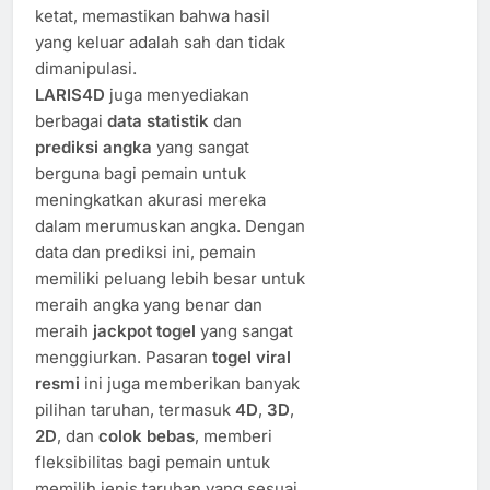
ketat, memastikan bahwa hasil
yang keluar adalah sah dan tidak
dimanipulasi.
LARIS4D
juga menyediakan
berbagai
data statistik
dan
prediksi angka
yang sangat
berguna bagi pemain untuk
meningkatkan akurasi mereka
dalam merumuskan angka. Dengan
data dan prediksi ini, pemain
memiliki peluang lebih besar untuk
meraih angka yang benar dan
meraih
jackpot togel
yang sangat
menggiurkan. Pasaran
togel viral
resmi
ini juga memberikan banyak
pilihan taruhan, termasuk
4D
,
3D
,
2D
, dan
colok bebas
, memberi
fleksibilitas bagi pemain untuk
memilih jenis taruhan yang sesuai