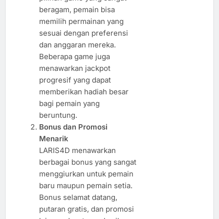
beragam, pemain bisa
memilih permainan yang
sesuai dengan preferensi
dan anggaran mereka.
Beberapa game juga
menawarkan jackpot
progresif yang dapat
memberikan hadiah besar
bagi pemain yang
beruntung.
Bonus dan Promosi
Menarik
LARIS4D menawarkan
berbagai bonus yang sangat
menggiurkan untuk pemain
baru maupun pemain setia.
Bonus selamat datang,
putaran gratis, dan promosi