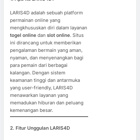
LARIS4D adalah sebuah platform
permainan online yang
mengkhususkan diri dalam layanan
togel online
dan
slot online
. Situs
ini dirancang untuk memberikan
pengalaman bermain yang aman,
nyaman, dan menyenangkan bagi
para pemain dari berbagai
kalangan. Dengan sistem
keamanan tinggi dan antarmuka
yang user-friendly, LARIS4D
menawarkan layanan yang
memadukan hiburan dan peluang
kemenangan besar.
2.
Fitur Unggulan LARIS4D