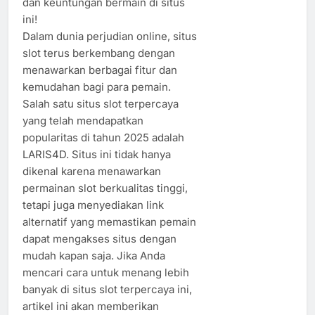
dan keuntungan bermain di situs
ini!
Dalam dunia perjudian online, situs
slot terus berkembang dengan
menawarkan berbagai fitur dan
kemudahan bagi para pemain.
Salah satu situs slot terpercaya
yang telah mendapatkan
popularitas di tahun 2025 adalah
LARIS4D. Situs ini tidak hanya
dikenal karena menawarkan
permainan slot berkualitas tinggi,
tetapi juga menyediakan link
alternatif yang memastikan pemain
dapat mengakses situs dengan
mudah kapan saja. Jika Anda
mencari cara untuk menang lebih
banyak di situs slot terpercaya ini,
artikel ini akan memberikan