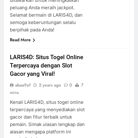
ditawarkan untuk meningkatkan
peluang Anda meraih jackpot.
Selamat bermain di LARIS4D, dan
semoga keberuntungan selalu
berpihak pada Anda!
Read More
LARIS4D: Situs Togel Online
Terpercaya dengan Slot
Gacor yang Viral!
abaa9ef
2 years ago
0
7
mins
Kenali LARIS4D, situs togel online
terpercaya yang menyediakan slot
gacor dan fitur terbaik untuk
pemain. Simak ulasan lengkap dan
alasan mengapa platform ini