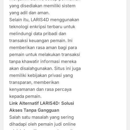
yang disediakan memiliki sistem
yang adil dan aman.
Selain itu, LARIS4D menggunakan
teknologi enkripsi terbaru untuk
melindungi data pribadi dan
transaksi keuangan pemain. Ini
memberikan rasa aman bagi para
pemain untuk melakukan transaksi
tanpa khawatir informasi mereka
akan disalahgunakan. Situs ini juga
memiliki kebijakan privasi yang
transparan, memberikan
kenyamanan dan rasa percaya
kepada pemain.
Link Alternatif LARIS4D: Solusi
Akses Tanpa Gangguan
Salah satu masalah yang sering
dihadapi oleh pemain judi online