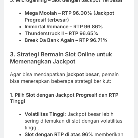
Mega Moolah – RTP 96.00% (Jackpot
Progresif terbesar)
Immortal Romance – RTP 96.86%
Thunderstruck II – RTP 96.65%
Break Da Bank Again – RTP 96.71%
3. Strategi Bermain Slot Online untuk
Memenangkan Jackpot
Agar bisa mendapatkan
jackpot besar
, pemain
bisa menerapkan beberapa strategi berikut:
1. Pilih Slot dengan Jackpot Progresif dan RTP
Tinggi
Volatilitas Tinggi:
Jackpot besar lebih
sering ditemukan di slot dengan volatilitas
tinggi.
Slot dengan RTP di atas 96%
memberikan