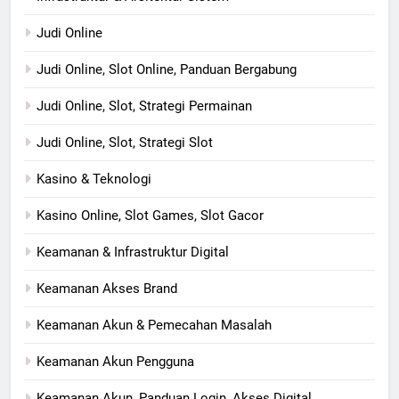
Judi Online
Judi Online, Slot Online, Panduan Bergabung
Judi Online, Slot, Strategi Permainan
Judi Online, Slot, Strategi Slot
Kasino & Teknologi
Kasino Online, Slot Games, Slot Gacor
Keamanan & Infrastruktur Digital
Keamanan Akses Brand
Keamanan Akun & Pemecahan Masalah
Keamanan Akun Pengguna
Keamanan Akun, Panduan Login, Akses Digital