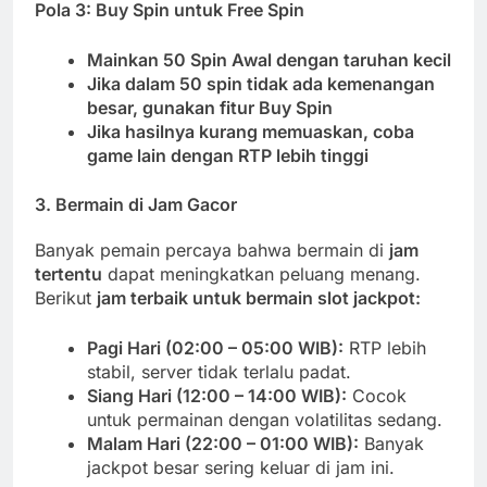
Pola 3: Buy Spin untuk Free Spin
Mainkan 50 Spin Awal dengan taruhan kecil
Jika dalam 50 spin tidak ada kemenangan
besar, gunakan fitur Buy Spin
Jika hasilnya kurang memuaskan, coba
game lain dengan RTP lebih tinggi
3. Bermain di Jam Gacor
Banyak pemain percaya bahwa bermain di
jam
tertentu
dapat meningkatkan peluang menang.
Berikut
jam terbaik untuk bermain slot jackpot:
Pagi Hari (02:00 – 05:00 WIB):
RTP lebih
stabil, server tidak terlalu padat.
Siang Hari (12:00 – 14:00 WIB):
Cocok
untuk permainan dengan volatilitas sedang.
Malam Hari (22:00 – 01:00 WIB):
Banyak
jackpot besar sering keluar di jam ini.