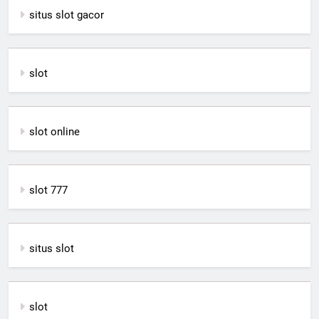
situs slot gacor
slot
slot online
slot 777
situs slot
slot