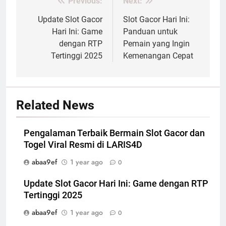
Previous:
Next:
Post
navigation
Update Slot Gacor
Slot Gacor Hari Ini:
Hari Ini: Game
Panduan untuk
dengan RTP
Pemain yang Ingin
Tertinggi 2025
Kemenangan Cepat
Related News
Pengalaman Terbaik Bermain Slot Gacor dan
Togel Viral Resmi di LARIS4D
abaa9ef
1 year ago
0
Update Slot Gacor Hari Ini: Game dengan RTP
Tertinggi 2025
abaa9ef
1 year ago
0