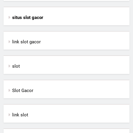
situs slot gacor
link slot gacor
slot
Slot Gacor
link slot