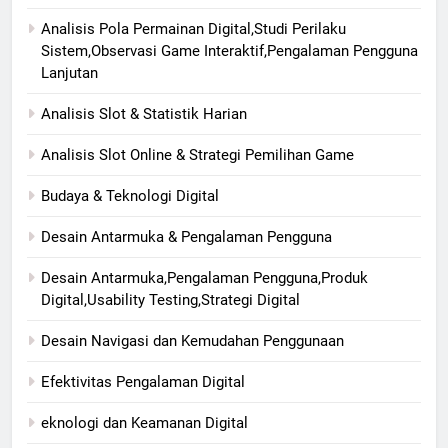
Analisis Pola Permainan Digital,Studi Perilaku
Sistem,Observasi Game Interaktif,Pengalaman Pengguna
Lanjutan
Analisis Slot & Statistik Harian
Analisis Slot Online & Strategi Pemilihan Game
Budaya & Teknologi Digital
Desain Antarmuka & Pengalaman Pengguna
Desain Antarmuka,Pengalaman Pengguna,Produk
Digital,Usability Testing,Strategi Digital
Desain Navigasi dan Kemudahan Penggunaan
Efektivitas Pengalaman Digital
eknologi dan Keamanan Digital