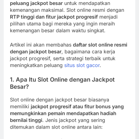
peluang jackpot besar
untuk mendapatkan
kemenangan maksimal. Slot online resmi dengan
RTP tinggi dan fitur jackpot progresif
menjadi
pilihan utama bagi mereka yang ingin meraih
kemenangan besar dalam waktu singkat.
Artikel ini akan membahas
daftar slot online resmi
dengan jackpot besar
, bagaimana cara kerja
jackpot progresif, serta strategi terbaik untuk
meningkatkan peluang
situs slot gacor
.
1. Apa Itu Slot Online dengan Jackpot
Besar?
Slot online dengan jackpot besar biasanya
memiliki
jackpot progresif atau fitur bonus yang
memungkinkan pemain mendapatkan hadiah
bernilai tinggi
. Jenis jackpot yang sering
ditemukan dalam slot online antara lain: