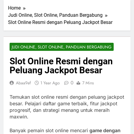
Home
Judi Online, Slot Online, Panduan Bergabung
Slot Online Resmi dengan Peluang Jackpot Besar
JUDI ONLINE, SLOT ONLINE, PANDUAN BERGABUNG
Slot Online Resmi dengan
Peluang Jackpot Besar
0
Abaa9ef
1 Year Ago
7 Mins
Temukan slot online resmi dengan peluang jackpot
besar. Pelajari daftar game terbaik, fitur jackpot
progresif, dan strategi menang untuk meraih
maxwin.
Banyak pemain slot online mencari
game dengan