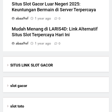
Situs Slot Gacor Luar Negeri 2025:
Keuntungan Bermain di Server Terpercaya
abaa9ef
1 year ago
0
Mudah Menang di LARIS4D: Link Alternatif
Situs Slot Terpercaya Hari Ini
abaa9ef
1 year ago
0
SITUS LINK SLOT GACOR
slot gacor
slot toto