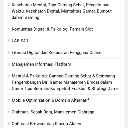
Kesehatan Mental, Tips Gaming Sehat, Pengelolaan
Waktu, Kesehatan Digital, Mentalitas Gamer, Burnout
dalam Gaming
Komunitas Digital & Psikologi Pemain Slot
LARIS4D
Literasi Digital dan Kesadaran Pengguna Online
Manajemen Informasi Platform
Mental & Psikologi Gaming Gaming Sehat & Seimbang
Pengembangan Diri Gamer Manajemen Emosi dalam
Game Tips Bermain Kompetitif Edukasi & Strategi Game
Mobile Optimization & Domain Alternatif
Olahraga, Sepak Bola, Manajemen Olahraga
Optimasi Browser dan Kinerja Akses