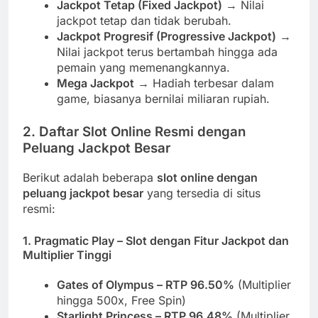
Jackpot Tetap (Fixed Jackpot)
→ Nilai
jackpot tetap dan tidak berubah.
Jackpot Progresif (Progressive Jackpot)
→
Nilai jackpot terus bertambah hingga ada
pemain yang memenangkannya.
Mega Jackpot
→ Hadiah terbesar dalam
game, biasanya bernilai miliaran rupiah.
2. Daftar Slot Online Resmi dengan
Peluang Jackpot Besar
Berikut adalah beberapa
slot online dengan
peluang jackpot besar
yang tersedia di situs
resmi:
1. Pragmatic Play – Slot dengan Fitur Jackpot dan
Multiplier Tinggi
Gates of Olympus – RTP 96.50%
(Multiplier
hingga 500x, Free Spin)
Starlight Princess – RTP 96.48%
(Multiplier