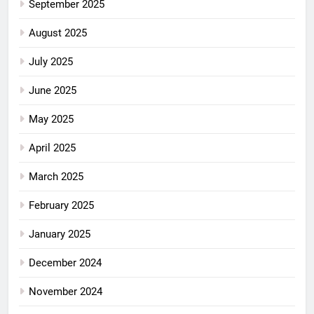
September 2025
August 2025
July 2025
June 2025
May 2025
April 2025
March 2025
February 2025
January 2025
December 2024
November 2024