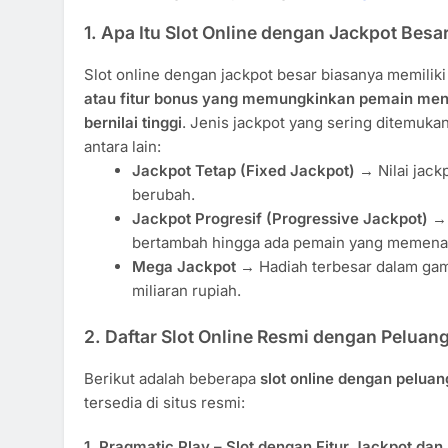
1. Apa Itu Slot Online dengan Jackpot Besa
Slot online dengan jackpot besar biasanya memilik
atau fitur bonus yang memungkinkan pemain me
bernilai tinggi
. Jenis jackpot yang sering ditemukan
antara lain:
Jackpot Tetap (Fixed Jackpot)
→ Nilai jackp
berubah.
Jackpot Progresif (Progressive Jackpot)
→ 
bertambah hingga ada pemain yang memena
Mega Jackpot
→ Hadiah terbesar dalam game
miliaran rupiah.
2. Daftar Slot Online Resmi dengan Peluan
Berikut adalah beberapa
slot online dengan peluan
tersedia di situs resmi:
1. Pragmatic Play – Slot dengan Fitur Jackpot dan 