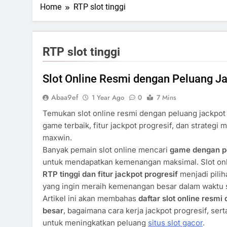
Home
RTP slot tinggi
RTP slot tinggi
Slot Online Resmi dengan Peluang J
Abaa9ef
1 Year Ago
0
7 Mins
Temukan slot online resmi dengan peluang jackpot b
game terbaik, fitur jackpot progresif, dan strategi
maxwin.
Banyak pemain slot online mencari
game dengan pe
untuk mendapatkan kemenangan maksimal. Slot on
RTP tinggi dan fitur jackpot progresif
menjadi pili
yang ingin meraih kemenangan besar dalam waktu s
Artikel ini akan membahas
daftar slot online resmi
besar
, bagaimana cara kerja jackpot progresif, serta
untuk meningkatkan peluang
situs slot gacor
.