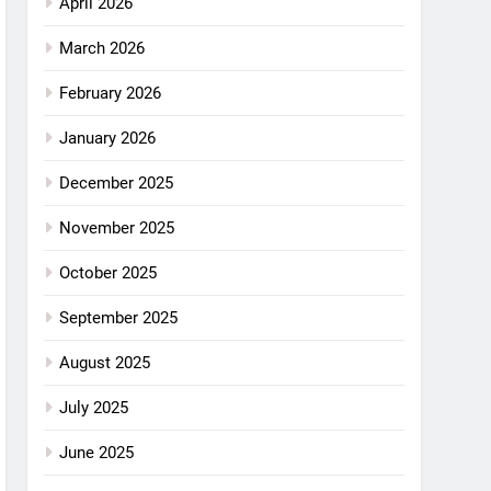
April 2026
March 2026
February 2026
January 2026
December 2025
November 2025
October 2025
September 2025
August 2025
July 2025
June 2025