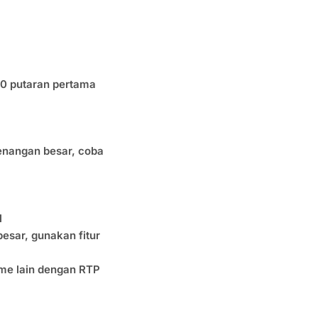
0 putaran pertama
enangan besar, coba
l
esar, gunakan fitur
me lain dengan RTP