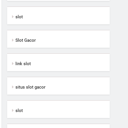
slot
Slot Gacor
link slot
situs slot gacor
slot