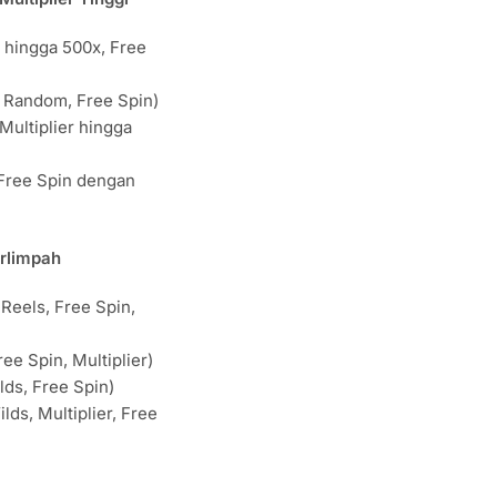
r hingga 500x, Free
r Random, Free Spin)
Multiplier hingga
 Free Spin dengan
erlimpah
Reels, Free Spin,
ee Spin, Multiplier)
ds, Free Spin)
lds, Multiplier, Free