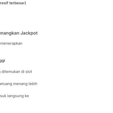
esif terbesar)
menangkan Jackpot
a menerapkan
ggi
 ditemukan di slot
eluang menang lebih
suk langsung ke