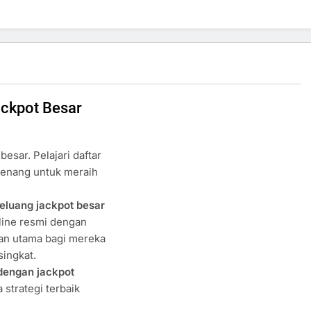
ackpot Besar
esar. Pelajari daftar
 menang untuk meraih
luang jackpot besar
line resmi dengan
han utama bagi mereka
ingkat.
 dengan jackpot
 strategi terbaik