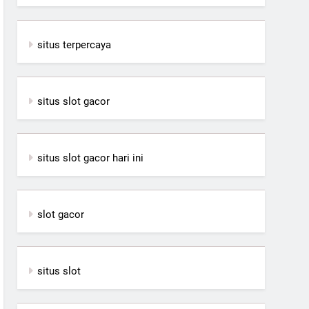
situs terpercaya
situs slot gacor
situs slot gacor hari ini
slot gacor
situs slot