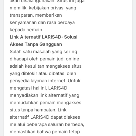
akan disalahgunakan. Situs ini juga
memiliki kebijakan privasi yang
transparan, memberikan
kenyamanan dan rasa percaya
kepada pemain.
Link Alternatif LARIS4D: Solusi
Akses Tanpa Gangguan
Salah satu masalah yang sering
dihadapi oleh pemain judi online
adalah kesulitan mengakses situs
yang diblokir atau dibatasi oleh
penyedia layanan internet. Untuk
mengatasi hal ini, LARIS4D
menyediakan link alternatif yang
memudahkan pemain mengakses
situs tanpa hambatan. Link
alternatif LARIS4D dapat diakses
melalui beberapa saluran berbeda,
memastikan bahwa pemain tetap