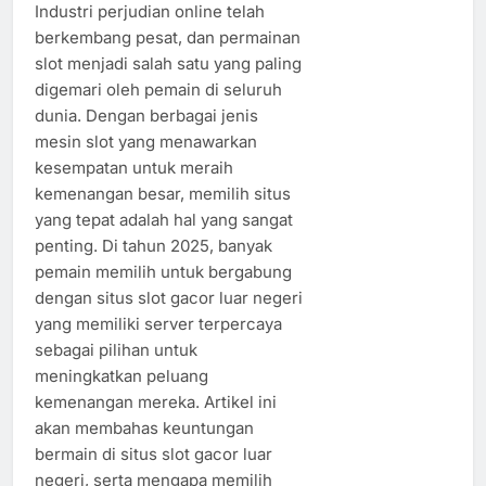
Industri perjudian online telah
berkembang pesat, dan permainan
slot menjadi salah satu yang paling
digemari oleh pemain di seluruh
dunia. Dengan berbagai jenis
mesin slot yang menawarkan
kesempatan untuk meraih
kemenangan besar, memilih situs
yang tepat adalah hal yang sangat
penting. Di tahun 2025, banyak
pemain memilih untuk bergabung
dengan situs slot gacor luar negeri
yang memiliki server terpercaya
sebagai pilihan untuk
meningkatkan peluang
kemenangan mereka. Artikel ini
akan membahas keuntungan
bermain di situs slot gacor luar
negeri, serta mengapa memilih