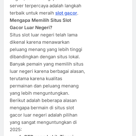
server terpercaya adalah langkah
terbaik untuk meraih
slot gacor
.
Mengapa Memilih Situs Slot
Gacor Luar Negeri?
Situs slot luar negeri telah lama
dikenal karena menawarkan
peluang menang yang lebih tinggi
dibandingkan dengan situs lokal.
Banyak pemain yang memilih situs
luar negeri karena berbagai alasan,
terutama karena kualitas
permainan dan peluang menang
yang lebih menguntungkan.
Berikut adalah beberapa alasan
mengapa bermain di situs slot
gacor luar negeri adalah pilihan
yang sangat menguntungkan di
2025: