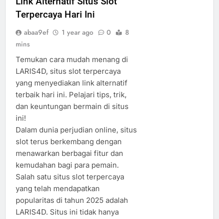
Link Alternatif Situs Slot
Terpercaya Hari Ini
abaa9ef
1 year ago
0
8
mins
Temukan cara mudah menang di
LARIS4D, situs slot terpercaya
yang menyediakan link alternatif
terbaik hari ini. Pelajari tips, trik,
dan keuntungan bermain di situs
ini!
Dalam dunia perjudian online, situs
slot terus berkembang dengan
menawarkan berbagai fitur dan
kemudahan bagi para pemain.
Salah satu situs slot terpercaya
yang telah mendapatkan
popularitas di tahun 2025 adalah
LARIS4D. Situs ini tidak hanya