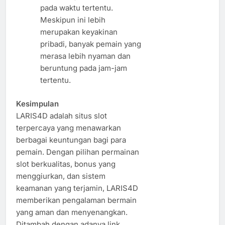
pada waktu tertentu.
Meskipun ini lebih
merupakan keyakinan
pribadi, banyak pemain yang
merasa lebih nyaman dan
beruntung pada jam-jam
tertentu.
Kesimpulan
LARIS4D adalah situs slot
terpercaya yang menawarkan
berbagai keuntungan bagi para
pemain. Dengan pilihan permainan
slot berkualitas, bonus yang
menggiurkan, dan sistem
keamanan yang terjamin, LARIS4D
memberikan pengalaman bermain
yang aman dan menyenangkan.
Ditambah dengan adanya link