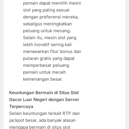
pemain dapat memilih mesin
slot yang paling sesuai
dengan preferensi mereka,
sekaligus meningkatkan
peluang untuk menang.
Selain itu, mesin slot yang
lebih inovatif sering kali
menawarkan fitur bonus dan
putaran gratis yang dapat
memperbesar peluang
pemain untuk meraih
kemenangan besar.
Keuntungan Bermain di Situs Slot
Gacor Luar Negeri dengan Server
Terpercaya
Selain keuntungan terkait RTP dan
jackpot besar, ada banyak alasan
mengapa bermain di situs slot