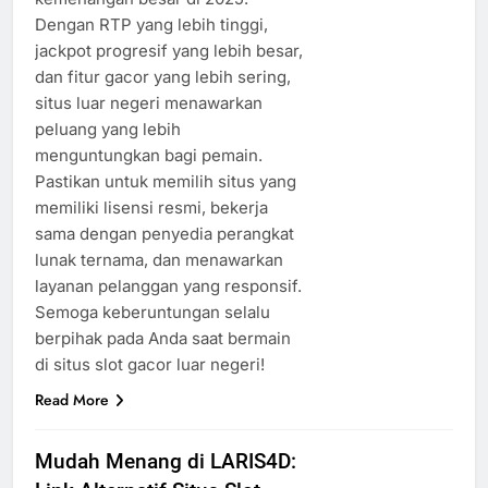
Dengan RTP yang lebih tinggi,
jackpot progresif yang lebih besar,
dan fitur gacor yang lebih sering,
situs luar negeri menawarkan
peluang yang lebih
menguntungkan bagi pemain.
Pastikan untuk memilih situs yang
memiliki lisensi resmi, bekerja
sama dengan penyedia perangkat
lunak ternama, dan menawarkan
layanan pelanggan yang responsif.
Semoga keberuntungan selalu
berpihak pada Anda saat bermain
di situs slot gacor luar negeri!
Read More
Mudah Menang di LARIS4D: