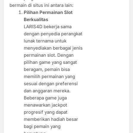
bermain di situs ini antara lain:
Pilihan Permainan Slot
Berkualitas
LARIS4D bekerja sama
dengan penyedia perangkat
lunak ternama untuk
menyediakan berbagai jenis
permainan slot. Dengan
pilihan game yang sangat
beragam, pemain bisa
memilih permainan yang
sesuai dengan preferensi
dan anggaran mereka.
Beberapa game juga
menawarkan jackpot
progresif yang dapat
memberikan hadiah besar
bagi pemain yang