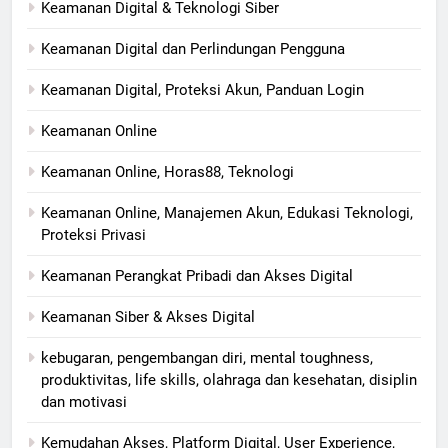
Keamanan Digital & Teknologi Siber
Keamanan Digital dan Perlindungan Pengguna
Keamanan Digital, Proteksi Akun, Panduan Login
Keamanan Online
Keamanan Online, Horas88, Teknologi
Keamanan Online, Manajemen Akun, Edukasi Teknologi,
Proteksi Privasi
Keamanan Perangkat Pribadi dan Akses Digital
Keamanan Siber & Akses Digital
kebugaran, pengembangan diri, mental toughness,
produktivitas, life skills, olahraga dan kesehatan, disiplin
dan motivasi
Kemudahan Akses, Platform Digital, User Experience,