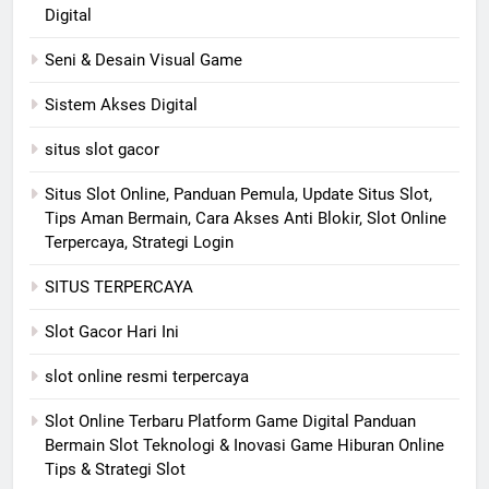
Digital
Seni & Desain Visual Game
Sistem Akses Digital
situs slot gacor
Situs Slot Online, Panduan Pemula, Update Situs Slot,
Tips Aman Bermain, Cara Akses Anti Blokir, Slot Online
Terpercaya, Strategi Login
SITUS TERPERCAYA
Slot Gacor Hari Ini
slot online resmi terpercaya
Slot Online Terbaru Platform Game Digital Panduan
Bermain Slot Teknologi & Inovasi Game Hiburan Online
Tips & Strategi Slot