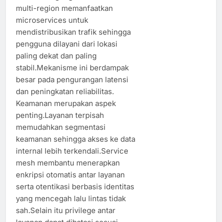
multi-region memanfaatkan
microservices untuk
mendistribusikan trafik sehingga
pengguna dilayani dari lokasi
paling dekat dan paling
stabil.Mekanisme ini berdampak
besar pada pengurangan latensi
dan peningkatan reliabilitas.
Keamanan merupakan aspek
penting.Layanan terpisah
memudahkan segmentasi
keamanan sehingga akses ke data
internal lebih terkendali.Service
mesh membantu menerapkan
enkripsi otomatis antar layanan
serta otentikasi berbasis identitas
yang mencegah lalu lintas tidak
sah.Selain itu privilege antar