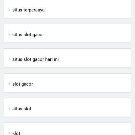
situs terpercaya
situs slot gacor
situs slot gacor hari ini
slot gacor
situs slot
slot