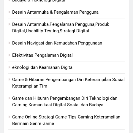
Budaya & Teknologi Digital
Desain Antarmuka & Pengalaman Pengguna
Desain Antarmuka,Pengalaman Pengguna,Produk
Digital,Usability Testing,Strategi Digital
Desain Navigasi dan Kemudahan Penggunaan
Efektivitas Pengalaman Digital
eknologi dan Keamanan Digital
Game & Hiburan Pengembangan Diri Keterampilan Sosial
Keterampilan Tim
Game dan Hiburan Pengembangan Diri Teknologi dan
Gaming Komunikasi Digital Sosial dan Budaya
Game Online Strategi Game Tips Gaming Keterampilan
Bermain Genre Game