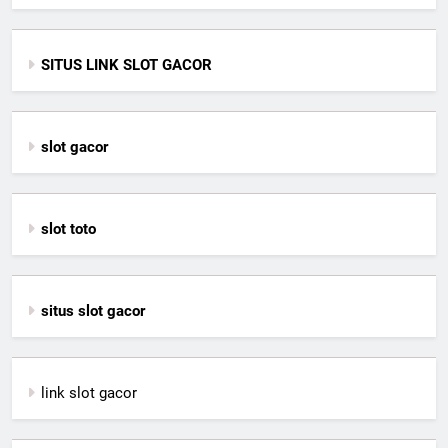
SITUS LINK SLOT GACOR
slot gacor
slot toto
situs slot gacor
link slot gacor