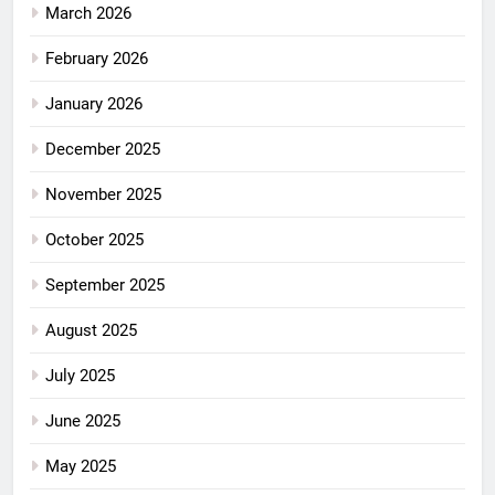
March 2026
February 2026
January 2026
December 2025
November 2025
October 2025
September 2025
August 2025
July 2025
June 2025
May 2025