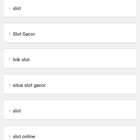
slot
Slot Gacor
link slot
situs slot gacor
slot
slot online