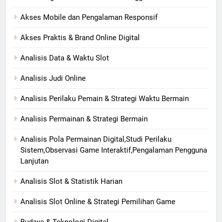
Akses Mobile dan Pengalaman Responsif
Akses Praktis & Brand Online Digital
Analisis Data & Waktu Slot
Analisis Judi Online
Analisis Perilaku Pemain & Strategi Waktu Bermain
Analisis Permainan & Strategi Bermain
Analisis Pola Permainan Digital,Studi Perilaku
Sistem,Observasi Game Interaktif,Pengalaman Pengguna
Lanjutan
Analisis Slot & Statistik Harian
Analisis Slot Online & Strategi Pemilihan Game