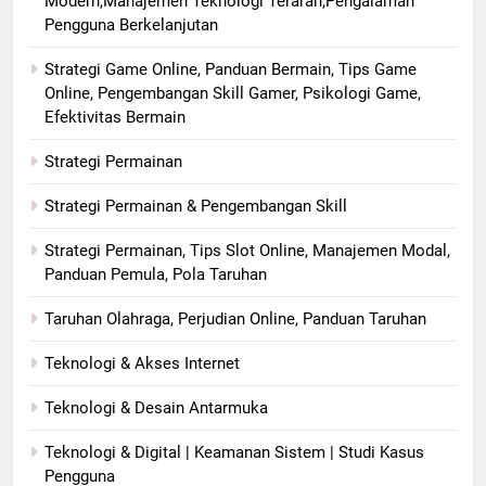
Modern,Manajemen Teknologi Terarah,Pengalaman
Pengguna Berkelanjutan
Strategi Game Online, Panduan Bermain, Tips Game
Online, Pengembangan Skill Gamer, Psikologi Game,
Efektivitas Bermain
Strategi Permainan
Strategi Permainan & Pengembangan Skill
Strategi Permainan, Tips Slot Online, Manajemen Modal,
Panduan Pemula, Pola Taruhan
Taruhan Olahraga, Perjudian Online, Panduan Taruhan
Teknologi & Akses Internet
Teknologi & Desain Antarmuka
Teknologi & Digital | Keamanan Sistem | Studi Kasus
Pengguna