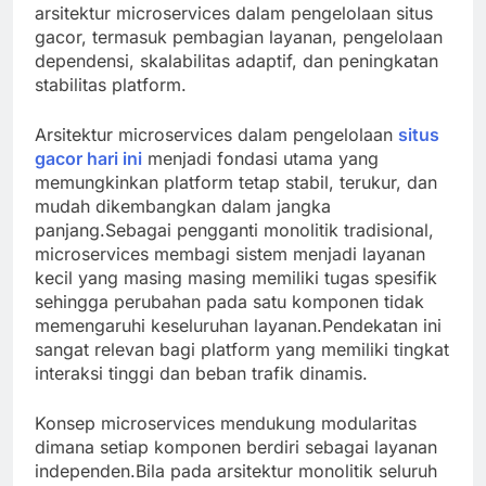
arsitektur microservices dalam pengelolaan situs
gacor, termasuk pembagian layanan, pengelolaan
dependensi, skalabilitas adaptif, dan peningkatan
stabilitas platform.
Arsitektur microservices dalam pengelolaan
situs
gacor hari ini
menjadi fondasi utama yang
memungkinkan platform tetap stabil, terukur, dan
mudah dikembangkan dalam jangka
panjang.Sebagai pengganti monolitik tradisional,
microservices membagi sistem menjadi layanan
kecil yang masing masing memiliki tugas spesifik
sehingga perubahan pada satu komponen tidak
memengaruhi keseluruhan layanan.Pendekatan ini
sangat relevan bagi platform yang memiliki tingkat
interaksi tinggi dan beban trafik dinamis.
Konsep microservices mendukung modularitas
dimana setiap komponen berdiri sebagai layanan
independen.Bila pada arsitektur monolitik seluruh