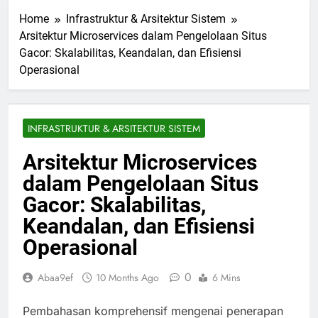
Home
Infrastruktur & Arsitektur Sistem
Arsitektur Microservices dalam Pengelolaan Situs
Gacor: Skalabilitas, Keandalan, dan Efisiensi
Operasional
INFRASTRUKTUR & ARSITEKTUR SISTEM
Arsitektur Microservices
dalam Pengelolaan Situs
Gacor: Skalabilitas,
Keandalan, dan Efisiensi
Operasional
0
Abaa9ef
10 Months Ago
6 Mins
Pembahasan komprehensif mengenai penerapan