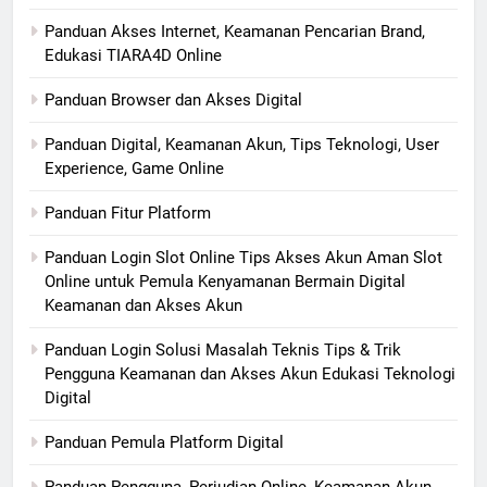
Panduan Akses Internet, Keamanan Pencarian Brand,
Edukasi TIARA4D Online
Panduan Browser dan Akses Digital
Panduan Digital, Keamanan Akun, Tips Teknologi, User
Experience, Game Online
Panduan Fitur Platform
Panduan Login Slot Online Tips Akses Akun Aman Slot
Online untuk Pemula Kenyamanan Bermain Digital
Keamanan dan Akses Akun
Panduan Login Solusi Masalah Teknis Tips & Trik
Pengguna Keamanan dan Akses Akun Edukasi Teknologi
Digital
Panduan Pemula Platform Digital