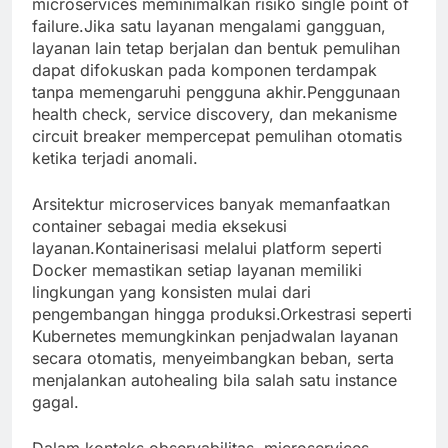
microservices meminimalkan risiko single point of
failure.Jika satu layanan mengalami gangguan,
layanan lain tetap berjalan dan bentuk pemulihan
dapat difokuskan pada komponen terdampak
tanpa memengaruhi pengguna akhir.Penggunaan
health check, service discovery, dan mekanisme
circuit breaker mempercepat pemulihan otomatis
ketika terjadi anomali.
Arsitektur microservices banyak memanfaatkan
container sebagai media eksekusi
layanan.Kontainerisasi melalui platform seperti
Docker memastikan setiap layanan memiliki
lingkungan yang konsisten mulai dari
pengembangan hingga produksi.Orkestrasi seperti
Kubernetes memungkinkan penjadwalan layanan
secara otomatis, menyeimbangkan beban, serta
menjalankan autohealing bila salah satu instance
gagal.