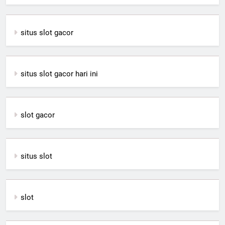
situs slot gacor
situs slot gacor hari ini
slot gacor
situs slot
slot