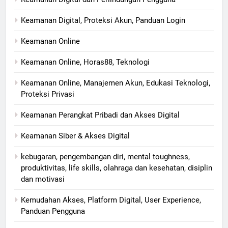
Keamanan Digital, Proteksi Akun, Panduan Login
Keamanan Online
Keamanan Online, Horas88, Teknologi
Keamanan Online, Manajemen Akun, Edukasi Teknologi,
Proteksi Privasi
Keamanan Perangkat Pribadi dan Akses Digital
Keamanan Siber & Akses Digital
kebugaran, pengembangan diri, mental toughness,
produktivitas, life skills, olahraga dan kesehatan, disiplin
dan motivasi
Kemudahan Akses, Platform Digital, User Experience,
Panduan Pengguna