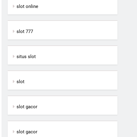
slot online
slot 777
situs slot
slot
slot gacor
slot gacor