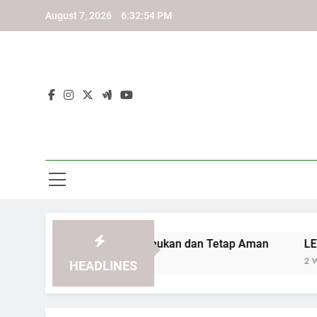
Skip
August 7, 2026
6:32:55 PM
to
content
MC 
Ikuti Beri
agar Mudah Ditemukan dan Tetap Aman
LEBAH4D Link A
2 Weeks Ago
HEADLINES