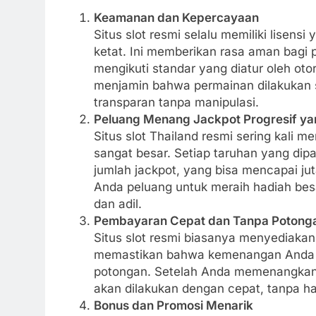
Keamanan dan Kepercayaan
Situs slot resmi selalu memiliki lisens
ketat. Ini memberikan rasa aman bagi 
mengikuti standar yang diatur oleh otor
menjamin bahwa permainan dilakukan 
transparan tanpa manipulasi.
Peluang Menang Jackpot Progresif y
Situs slot Thailand resmi sering kali 
sangat besar. Setiap taruhan yang dip
jumlah jackpot, yang bisa mencapai j
Anda peluang untuk meraih hadiah besa
dan adil.
Pembayaran Cepat dan Tanpa Potong
Situs slot resmi biasanya menyediaka
memastikan bahwa kemenangan Anda ak
potongan. Setelah Anda memenangkan 
akan dilakukan dengan cepat, tanpa h
Bonus dan Promosi Menarik