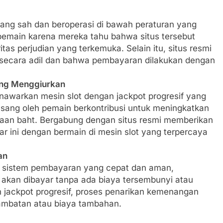
i yang sah dan beroperasi di bawah peraturan yang
pemain karena mereka tahu bahwa situs tersebut
itas perjudian yang terkemuka. Selain itu, situs resmi
secara adil dan bahwa pembayaran dilakukan dengan
ang Menggiurkan
menawarkan mesin slot dengan jackpot progresif yang
asang oleh pemain berkontribusi untuk meningkatkan
utaan baht. Bergabung dengan situs resmi memberikan
r ini dengan bermain di mesin slot yang terpercaya
an
n sistem pembayaran yang cepat dan aman,
an dibayar tanpa ada biaya tersembunyi atau
jackpot progresif, proses penarikan kemenangan
ambatan atau biaya tambahan.