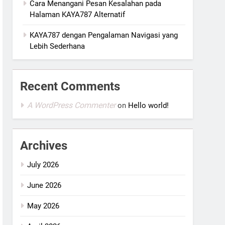
Cara Menangani Pesan Kesalahan pada
Halaman KAYA787 Alternatif
KAYA787 dengan Pengalaman Navigasi yang
Lebih Sederhana
Recent Comments
A WordPress Commenter
on
Hello world!
Archives
July 2026
June 2026
May 2026