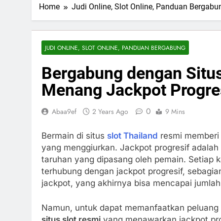
Home
Judi Online, Slot Online, Panduan Bergabu
JUDI ONLINE, SLOT ONLINE, PANDUAN BERGABUNG
Bergabung dengan Situs
Menang Jackpot Progre
0
Abaa9ef
2 Years Ago
9 Mins
Bermain di situs
slot Thailand
resmi memberi
yang menggiurkan. Jackpot progresif adalah
taruhan yang dipasang oleh pemain. Setiap 
terhubung dengan jackpot progresif, sebagia
jackpot, yang akhirnya bisa mencapai jumlah 
Namun, untuk dapat memanfaatkan peluang m
situs slot resmi
yang menawarkan jackpot pro