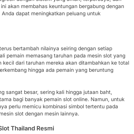
l ini akan membahas keuntungan bergabung dengan
ra Anda dapat meningkatkan peluang untuk
terus bertambah nilainya seiring dengan setiap
kali pemain memasang taruhan pada mesin slot yang
n kecil dari taruhan mereka akan ditambahkan ke total
 berkembang hingga ada pemain yang beruntung
 sangat besar, sering kali hingga jutaan baht,
tama bagi banyak pemain slot online. Namun, untuk
ya perlu memicu kombinasi simbol tertentu pada
 mesin slot dengan mesin lainnya.
lot Thailand Resmi