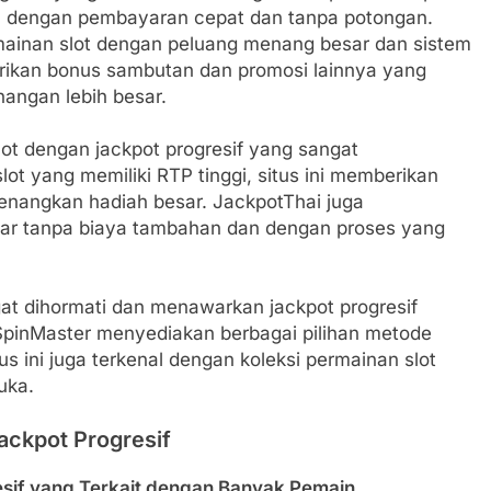
kenal dengan pembayaran cepat dan tanpa potongan.
mainan slot dengan peluang menang besar dan sistem
ikan bonus sambutan dan promosi lainnya yang
ngan lebih besar.
t dengan jackpot progresif yang sangat
ot yang memiliki RTP tinggi, situs ini memberikan
nangkan hadiah besar. JackpotThai juga
r tanpa biaya tambahan dan dengan proses yang
gat dihormati dan menawarkan jackpot progresif
 SpinMaster menyediakan berbagai pilihan metode
 ini juga terkenal dengan koleksi permainan slot
uka.
ckpot Progresif
esif yang Terkait dengan Banyak Pemain