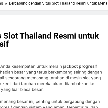
ng
Bergabung dengan Situs Slot Thailand Resmi untuk Mena
 Slot Thailand Resmi untuk
sif
 Anda kesempatan untuk meraih
jackpot progresif
 hadiah besar yang terus berkembang seiring dengan
kali seseorang memasang taruhan di mesin slot yang
n kecil dari taruhan mereka akan ditambahkan ke
yang luar biasa besar.
enang besar ini, penting untuk bergabung dengan
gresif dengan sistem yang aman, terpercaya, dan