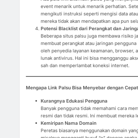
event menarik untuk menarik perhatian. Set
mengikuti instruksi seperti mengisi data ata
mereka tidak akan mendapatkan apa pun selai
Potensi Blacklist dari Perangkat dan Jaring
Beberapa situs palsu juga membawa risiko ja
membuat perangkat atau jaringan pengguna 
oleh penyedia layanan keamanan, browser, 
lunak antivirus. Hal ini bisa mengganggu akse
sah dan memperlambat koneksi internet.
Mengapa Link Palsu Bisa Menyebar dengan Cepat
Kurangnya Edukasi Pengguna
Banyak pengguna tidak memahami cara memb
resmi dan tidak resmi. Ini membuat mereka l
Kemiripan Nama Domain
Peretas biasanya menggunakan domain yang 
misalnya mengganti huruf “o” dengan angka 