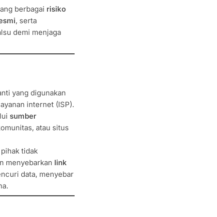
tang berbagai
risiko
resmi
, serta
alsu demi menjaga
anti yang digunakan
ayanan internet (ISP).
lui
sumber
komunitas, atau situs
pihak tidak
gan menyebarkan
link
ncuri data, menyebar
na.