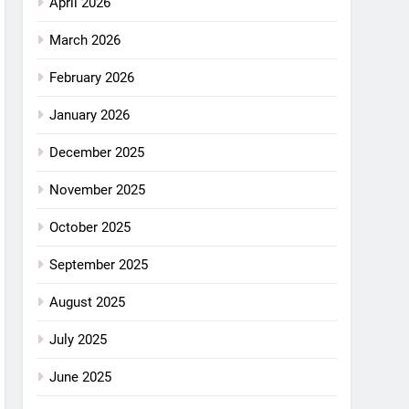
April 2026
March 2026
February 2026
January 2026
December 2025
November 2025
October 2025
September 2025
August 2025
July 2025
June 2025