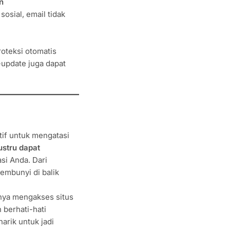
n
osial, email tidak
oteksi otomatis
-update juga dapat
tif untuk mengatasi
ustru dapat
si Anda. Dari
embunyi di balik
nya mengakses situs
 berhati-hati
arik untuk jadi