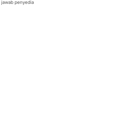
g jawab penyedia