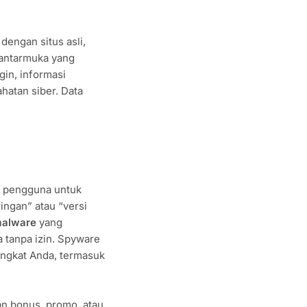
 dengan situs asli,
 antarmuka yang
in, informasi
ahatan siber. Data
n pengguna untuk
ringan” atau “versi
alware
yang
 tanpa izin. Spyware
rangkat Anda, termasuk
kan bonus, promo, atau