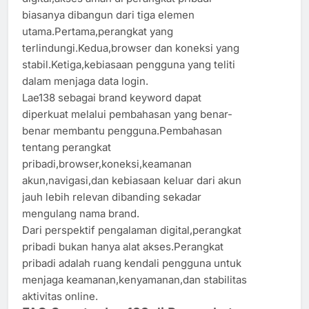
biasanya dibangun dari tiga elemen
utama.Pertama,perangkat yang
terlindungi.Kedua,browser dan koneksi yang
stabil.Ketiga,kebiasaan pengguna yang teliti
dalam menjaga data login.
Lae138 sebagai brand keyword dapat
diperkuat melalui pembahasan yang benar-
benar membantu pengguna.Pembahasan
tentang perangkat
pribadi,browser,koneksi,keamanan
akun,navigasi,dan kebiasaan keluar dari akun
jauh lebih relevan dibanding sekadar
mengulang nama brand.
Dari perspektif pengalaman digital,perangkat
pribadi bukan hanya alat akses.Perangkat
pribadi adalah ruang kendali pengguna untuk
menjaga keamanan,kenyamanan,dan stabilitas
aktivitas online.