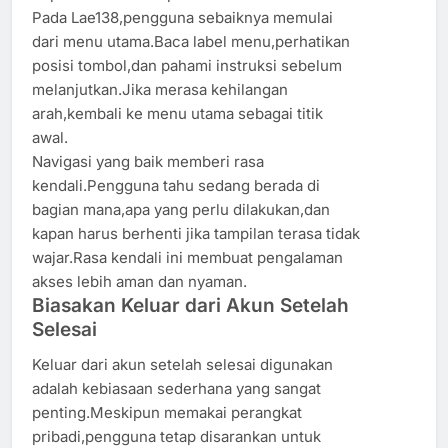
Pada Lae138,pengguna sebaiknya memulai
dari menu utama.Baca label menu,perhatikan
posisi tombol,dan pahami instruksi sebelum
melanjutkan.Jika merasa kehilangan
arah,kembali ke menu utama sebagai titik
awal.
Navigasi yang baik memberi rasa
kendali.Pengguna tahu sedang berada di
bagian mana,apa yang perlu dilakukan,dan
kapan harus berhenti jika tampilan terasa tidak
wajar.Rasa kendali ini membuat pengalaman
akses lebih aman dan nyaman.
Biasakan Keluar dari Akun Setelah
Selesai
Keluar dari akun setelah selesai digunakan
adalah kebiasaan sederhana yang sangat
penting.Meskipun memakai perangkat
pribadi,pengguna tetap disarankan untuk