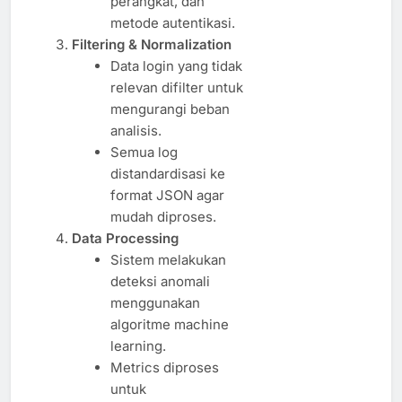
perangkat, dan
metode autentikasi.
Filtering & Normalization
Data login yang tidak
relevan difilter untuk
mengurangi beban
analisis.
Semua log
distandardisasi ke
format JSON agar
mudah diproses.
Data Processing
Sistem melakukan
deteksi anomali
menggunakan
algoritme machine
learning.
Metrics diproses
untuk