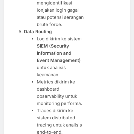
mengidentifikasi
lonjakan login gagal
atau potensi serangan
brute force.
Data Routing
Log dikirim ke sistem
SIEM (Security
Information and
Event Management)
untuk analisis
keamanan.
Metrics dikirim ke
dashboard
observability untuk
monitoring performa.
Traces dikirim ke
sistem distributed
tracing untuk analisis
end-to-end.