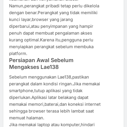
Namun,perangkat pribadi tetap perlu dikelola
dengan benar.Perangkat yang tidak memiliki
kunci layar,browser yang jarang
diperbarui,atau penyimpanan yang hampir
penuh dapat membuat pengalaman akses
kurang optimal.Karena itu,pengguna perlu
menyiapkan perangkat sebelum membuka
platform.
Persiapan Awal Sebelum
Mengakses Lae138
Sebelum menggunakan Lae138,pastikan
perangkat dalam kondisi ringan.Jika memakai
smartphone,tutup aplikasi yang tidak
diperlukan.Aplikasi latar belakang dapat
memakai memori,baterai,dan koneksi internet
sehingga browser terasa lebih lambat saat
memuat halaman.
Jika memakai laptop atau komputer,hindari