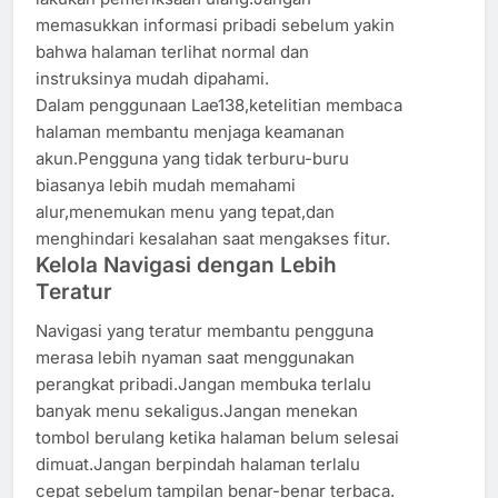
memasukkan informasi pribadi sebelum yakin
bahwa halaman terlihat normal dan
instruksinya mudah dipahami.
Dalam penggunaan Lae138,ketelitian membaca
halaman membantu menjaga keamanan
akun.Pengguna yang tidak terburu-buru
biasanya lebih mudah memahami
alur,menemukan menu yang tepat,dan
menghindari kesalahan saat mengakses fitur.
Kelola Navigasi dengan Lebih
Teratur
Navigasi yang teratur membantu pengguna
merasa lebih nyaman saat menggunakan
perangkat pribadi.Jangan membuka terlalu
banyak menu sekaligus.Jangan menekan
tombol berulang ketika halaman belum selesai
dimuat.Jangan berpindah halaman terlalu
cepat sebelum tampilan benar-benar terbaca.