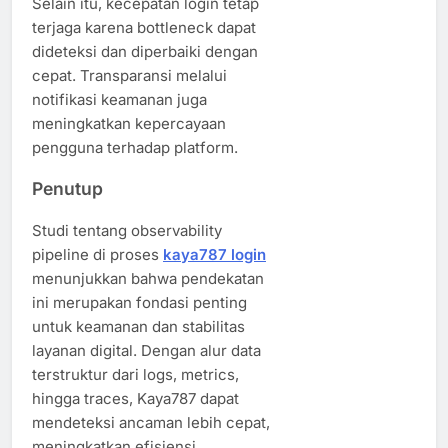
Selain itu, kecepatan login tetap
terjaga karena bottleneck dapat
dideteksi dan diperbaiki dengan
cepat. Transparansi melalui
notifikasi keamanan juga
meningkatkan kepercayaan
pengguna terhadap platform.
Penutup
Studi tentang observability
pipeline di proses
kaya787 login
menunjukkan bahwa pendekatan
ini merupakan fondasi penting
untuk keamanan dan stabilitas
layanan digital. Dengan alur data
terstruktur dari logs, metrics,
hingga traces, Kaya787 dapat
mendeteksi ancaman lebih cepat,
meningkatkan efisiensi