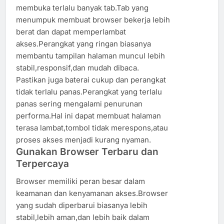
membuka terlalu banyak tab.Tab yang
menumpuk membuat browser bekerja lebih
berat dan dapat memperlambat
akses.Perangkat yang ringan biasanya
membantu tampilan halaman muncul lebih
stabil,responsif,dan mudah dibaca.
Pastikan juga baterai cukup dan perangkat
tidak terlalu panas.Perangkat yang terlalu
panas sering mengalami penurunan
performa.Hal ini dapat membuat halaman
terasa lambat,tombol tidak merespons,atau
proses akses menjadi kurang nyaman.
Gunakan Browser Terbaru dan
Terpercaya
Browser memiliki peran besar dalam
keamanan dan kenyamanan akses.Browser
yang sudah diperbarui biasanya lebih
stabil,lebih aman,dan lebih baik dalam