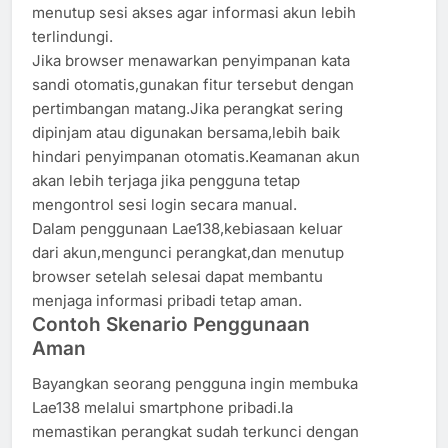
menutup sesi akses agar informasi akun lebih
terlindungi.
Jika browser menawarkan penyimpanan kata
sandi otomatis,gunakan fitur tersebut dengan
pertimbangan matang.Jika perangkat sering
dipinjam atau digunakan bersama,lebih baik
hindari penyimpanan otomatis.Keamanan akun
akan lebih terjaga jika pengguna tetap
mengontrol sesi login secara manual.
Dalam penggunaan Lae138,kebiasaan keluar
dari akun,mengunci perangkat,dan menutup
browser setelah selesai dapat membantu
menjaga informasi pribadi tetap aman.
Contoh Skenario Penggunaan
Aman
Bayangkan seorang pengguna ingin membuka
Lae138 melalui smartphone pribadi.Ia
memastikan perangkat sudah terkunci dengan